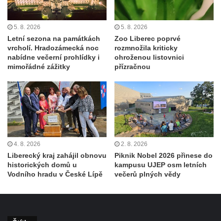
5. 8. 2026
5. 8. 2026
Letní sezona na památkách
Zoo Liberec poprvé
vrcholí. Hradozámecká noc
rozmnožila kriticky
nabídne večerní prohlídky i
ohroženou listovnici
mimořádné zážitky
přízračnou
4. 8. 2026
2. 8. 2026
Liberecký kraj zahájil obnovu
Piknik Nobel 2026 přinese do
historických domů u
kampusu UJEP osm letních
Vodního hradu v České Lípě
večerů plných vědy