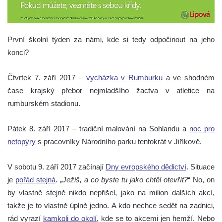
První školní týden za námi, kde si tedy odpočinout na jeho
konci?
Čtvrtek 7. září 2017 –
vycházka v Rumburku
a ve shodném
čase krajský přebor nejmladšího žactva v atletice na
rumburském stadionu.
Pátek 8. září 2017 – tradiční malování na Sohlandu a
noc pro
netopýry
s pracovníky Národního parku tentokrát v Jiříkově.
V sobotu 9. září 2017 začínají
Dny evropského dědictví
. Situace
je
pořád stejná
. „
Ježiš, a co byste tu jako chtěl otevřít?
“ No, on
by vlastně stejně nikdo nepřišel, jako na milion dalších akcí,
takže je to vlastně úplně jedno. A kdo nechce sedět na zadnici,
rád vyrazí
kamkoli do okolí
, kde se to akcemi jen hemží. Nebo