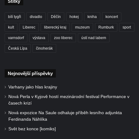
Štítky
bílí tygři
divadlo
Děčín
hokej
kniha
koncert
kult
Liberec
liberecký kraj
muzeum
Rumburk
sport
varnsdorf
výstava
zoo liberec
ústí nad labem
Česká Lípa
činoherák
Nejnovější příspěvky
Varhany jako hlas krajiny
Nová Perla v Kyjově hostí mezinárodní festival Performance v
časech krizí
Nová expozice Na Saule odhaluje příběh lesního adjunkta
Ferdinanda Náhlíka
Svět bez konce [komiks]