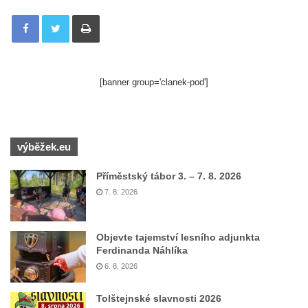
Tisknout
[banner group='clanek-pod']
výběžek.eu
Příměstský tábor 3. – 7. 8. 2026
7. 8. 2026
Objevte tajemství lesního adjunkta
Ferdinanda Náhlíka
6. 8. 2026
Tolštejnské slavnosti 2026