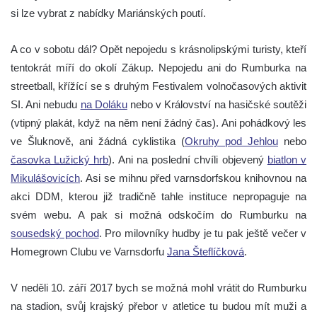
si lze vybrat z nabídky Mariánských poutí.
A co v sobotu dál? Opět nepojedu s krásnolipskými turisty, kteří
tentokrát míří do okolí Zákup. Nepojedu ani do Rumburka na
streetball, křížící se s druhým Festivalem volnočasových aktivit
SI. Ani nebudu
na Doláku
nebo v Království na hasičské soutěži
(vtipný plakát, když na něm není žádný čas). Ani pohádkový les
ve Šluknově, ani žádná cyklistika (
Okruhy pod Jehlou
nebo
časovka Lužický hrb
). Ani na poslední chvíli objevený
biatlon v
Mikulášovicích
. Asi se mihnu před varnsdorfskou knihovnou na
akci DDM, kterou již tradičně tahle instituce nepropaguje na
svém webu. A pak si možná odskočím do Rumburku na
sousedský pochod
. Pro milovníky hudby je tu pak ještě večer v
Homegrown Clubu ve Varnsdorfu
Jana Šteflíčková
.
V neděli 10. září 2017 bych se možná mohl vrátit do Rumburku
na stadion, svůj krajský přebor v atletice tu budou mít muži a