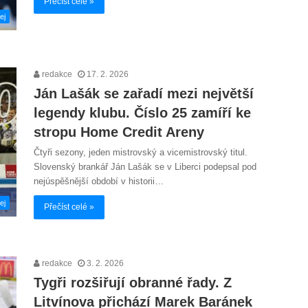
Přečíst celé »
ej
redakce
17. 2. 2026
Ján Lašák se zařadí mezi největší
legendy klubu. Číslo 25 zamíří ke
stropu Home Credit Areny
Čtyři sezony, jeden mistrovský a vicemistrovský titul.
Slovenský brankář Ján Lašák se v Liberci podepsal pod
nejúspěšnější období v historii…
ej
Přečíst celé »
redakce
3. 2. 2026
Tygři rozšiřují obranné řady. Z
Litvínova přichází Marek Baránek