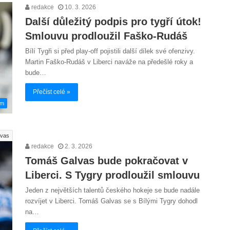
redakce
10. 3. 2026
Další důležitý podpis pro tygří útok!
Smlouvu prodloužil Faško-Rudáš
Bílí Tygři si před play-off pojistili další dílek své ofenzivy.
Martin Faško-Rudáš v Liberci naváže na předešlé roky a
bude…
Přečíst celé »
em
lvas
redakce
2. 3. 2026
Tomáš Galvas bude pokračovat v
Liberci. S Tygry prodloužil smlouvu
Jeden z největších talentů českého hokeje se bude nadále
rozvíjet v Liberci. Tomáš Galvas se s Bílými Tygry dohodl
na…