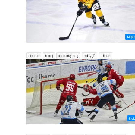
Mejl
Liberec
hokej
liberecký kraj
bílí tygři
Třinec
Hok