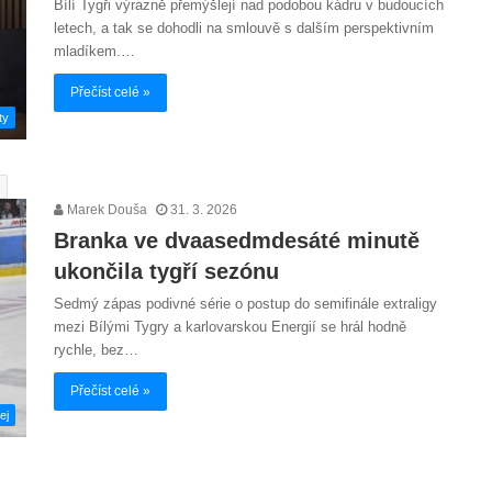
Bílí Tygři výrazně přemýšlejí nad podobou kádru v budoucích
letech, a tak se dohodli na smlouvě s dalším perspektivním
mladíkem.…
Přečíst celé »
ty
Marek Douša
31. 3. 2026
Branka ve dvaasedmdesáté minutě
ukončila tygří sezónu
Sedmý zápas podivné série o postup do semifinále extraligy
mezi Bílými Tygry a karlovarskou Energií se hrál hodně
rychle, bez…
Přečíst celé »
ej