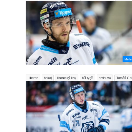
Mejl
Liberec
hokej
liberecký kraj
bílí tygři
smlouva
Tomáš Ga