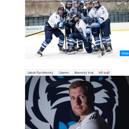
Mejl
Jakub Rychlovský
Liberec
liberecký kraj
bílí tygři