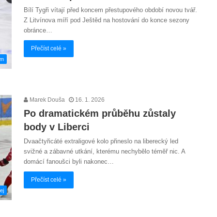
Bílí Tygři vítají před koncem přestupového období novou tvář.
Z Litvínova míří pod Ještěd na hostování do konce sezony
obránce…
Přečíst celé »
em
Marek Douša
16. 1. 2026
Po dramatickém průběhu zůstaly
body v Liberci
Dvaačtyřicáté extraligové kolo přineslo na liberecký led
svižné a zábavné utkání, kterému nechybělo téměř nic. A
domácí fanoušci byli nakonec…
Přečíst celé »
ej