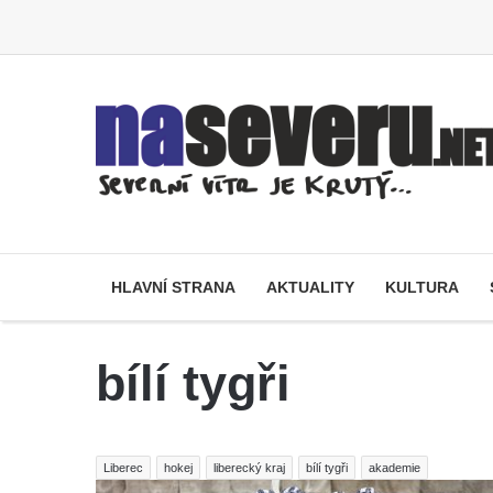
HLAVNÍ STRANA
AKTUALITY
KULTURA
bílí tygři
Liberec
hokej
liberecký kraj
bílí tygři
akademie