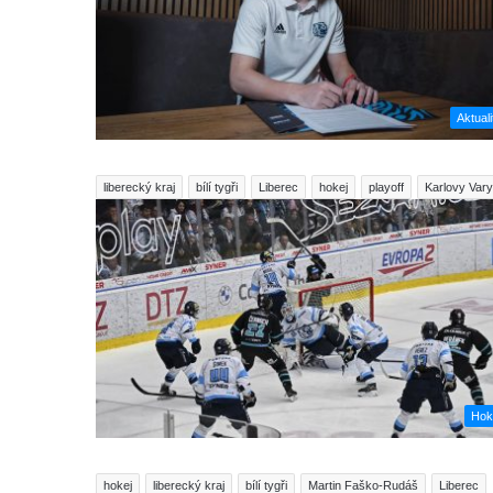
Aktuali
liberecký kraj
bílí tygři
Liberec
hokej
playoff
Karlovy Vary
Hok
hokej
liberecký kraj
bílí tygři
Martin Faško-Rudáš
Liberec