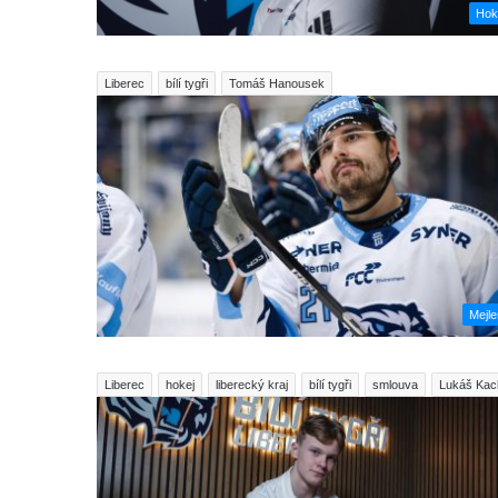
Hok
Liberec
bílí tygři
Tomáš Hanousek
Mejl
Liberec
hokej
liberecký kraj
bílí tygři
smlouva
Lukáš Kach