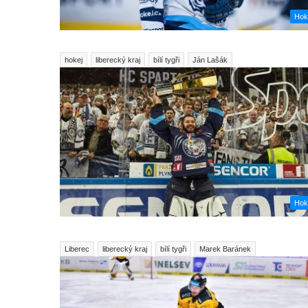
Hok
hokej
liberecký kraj
bílí tygři
Ján Lašák
Hok
Liberec
liberecký kraj
bílí tygři
Marek Baránek