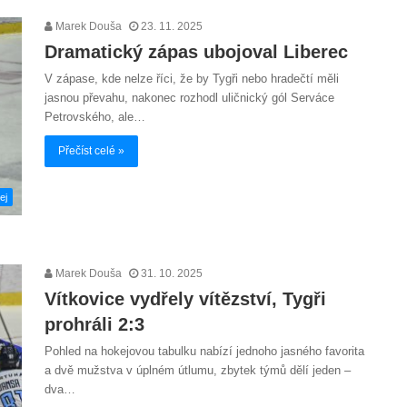
Marek Douša
23. 11. 2025
Dramatický zápas ubojoval Liberec
V zápase, kde nelze říci, že by Tygři nebo hradečtí měli
jasnou převahu, nakonec rozhodl uličnický gól Serváce
Petrovského, ale…
Přečíst celé »
ej
Marek Douša
31. 10. 2025
Vítkovice vydřely vítězství, Tygři
prohráli 2:3
Pohled na hokejovou tabulku nabízí jednoho jasného favorita
a dvě mužstva v úplném útlumu, zbytek týmů dělí jeden –
dva…