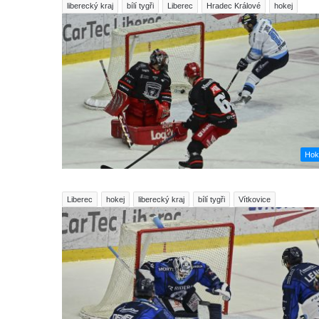
liberecký kraj
bílí tygři
Liberec
Hradec Králové
hokej
Hok
Liberec
hokej
liberecký kraj
bílí tygři
Vítkovice