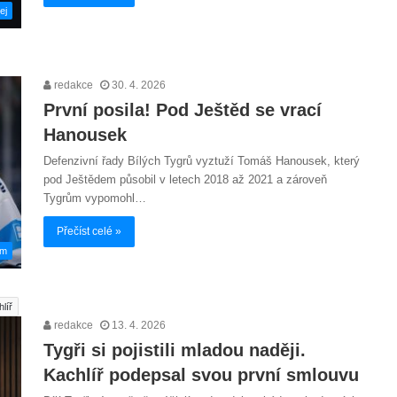
ej
redakce
30. 4. 2026
První posila! Pod Ještěd se vrací
Hanousek
Defenzivní řady Bílých Tygrů vyztuží Tomáš Hanousek, který
pod Ještědem působil v letech 2018 až 2021 a zároveň
Tygrům vypomohl…
Přečíst celé »
em
líř
redakce
13. 4. 2026
Tygři si pojistili mladou naději.
Kachlíř podepsal svou první smlouvu