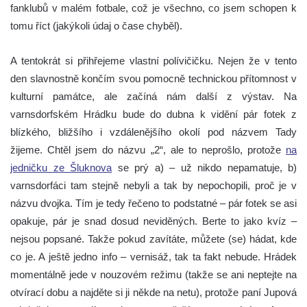
fanklubů v malém fotbale, což je všechno, co jsem schopen k
tomu říct (jakýkoli údaj o čase chyběl).
A tentokrát si přihřejeme vlastní polívičičku. Nejen že v tento
den slavnostně končím svou pomocně technickou přítomnost v
kulturní památce, ale začíná nám další z výstav. Na
varnsdorfském Hrádku bude do dubna k vidění pár fotek z
blízkého, bližšího i vzdálenějšího okolí pod názvem Tady
žijeme. Chtěl jsem do názvu „2“, ale to neprošlo, protože
na
jedničku ze Šluknova
se prý a) – už nikdo nepamatuje, b)
varnsdorfáci tam stejně nebyli a tak by nepochopili, proč je v
názvu dvojka. Tím je tedy řečeno to podstatné – pár fotek se asi
opakuje, pár je snad dosud neviděných. Berte to jako kvíz –
nejsou popsané. Takže pokud zavítáte, můžete (se) hádat, kde
co je. A ještě jedno info – vernisáž, tak ta fakt nebude. Hrádek
momentálně jede v nouzovém režimu (takže se ani neptejte na
otvírací dobu a najděte si ji někde na netu), protože paní Jupová