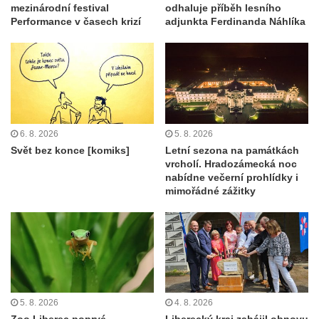
mezinárodní festival
odhaluje příběh lesního
Performance v časech krizí
adjunkta Ferdinanda Náhlíka
6. 8. 2026
5. 8. 2026
Svět bez konce [komiks]
Letní sezona na památkách
vrcholí. Hradozámecká noc
nabídne večerní prohlídky i
mimořádné zážitky
5. 8. 2026
4. 8. 2026