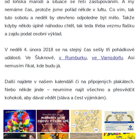
od loňska marodí a situace se řeší zastupováním. A my
nemáme čas, protože jsme pořád někde v luftu. Co vím, tak
tuto sobotu a neděli by otevřeno odpoledne být mělo. Takže
kdyby někdo úplně náhodou chtěl, tak teda třeba vezmu flašku
a zajdu podat osobní výklad.
V neděli 4. února 2018 se na stejný čas sešly tři pohádkové
události. Ve Šluknově,
v Rumburku
,
ve Varnsdorfu
. Asi
nemusím říkat, kde budu já.
Další najdete v našem kalendáři či na připojených plakátech.
Nebo někde jinde – neumíme najít všechno a přesvědčit
kohokoli, aby dával vědět (sláva a čest výjimkám).