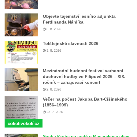
Objevte tajemství lesního adjunkta
Ferdinanda Náhlíka
6. 8. 2026
Tolštejnské slavnosti 2026
3. 8. 2026
Mezinárodní hudební festival varhanní
duchovní hudby ve Filipově 2026 – XIX.
ročník – zahajovací koncert
2. 8. 2026
Večer na počest Jakuba Bart-Ćišinského
(1856–1909)
23. 7. 2026
cokolivokolí.cz
Socha Kruhy na vodě u Masarykovy ulice