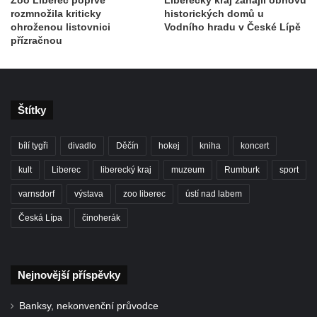
Zoo Liberec poprvé
Liberecký kraj zahájil obnovu
rozmnožila kriticky
historických domů u
ohroženou listovnici
Vodního hradu v České Lípě
přízračnou
Štítky
bílí tygři
divadlo
Děčín
hokej
kniha
koncert
kult
Liberec
liberecký kraj
muzeum
Rumburk
sport
varnsdorf
výstava
zoo liberec
ústí nad labem
Česká Lípa
činoherák
Nejnovější příspěvky
Banksy, nekonvenční průvodce