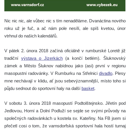
Nic nic nic, ale vůbec nic s tím nenaděláme. Dvanáctina nového
roku už je fuč, a ač nám pole nesílí, ale spíš kvetou, únor
vtrhnul do našich kalendářů.
V pátek 2. února 2018 začíná oficiálně v rumburské Loretě již
tradiční
výstava o Jizerkách
(a končí betlém). Šluknovský
zámek a Město Šluknov nabídnou jako (asi) první v regionu
masopustní radovánky. V Rumburku na Střelnici
divadlo
. Plesy
mne nechávají v klidu, ať jsou sebevýznamnější, místo toho si
půjdu sednout do sportovní haly na další
basket
.
V sobotu 3. února 2018 masopustí Podtolštejnsko. Jiřetín pod
Jedlovou, Horní a Dolní Podluží se sejde se svými průvody na
společných radovánkách u kostela sv. Kateřiny. Na FB jsem si
přečetl cosi o tom, že varnsdorfská sportovní hala hostí turnaj