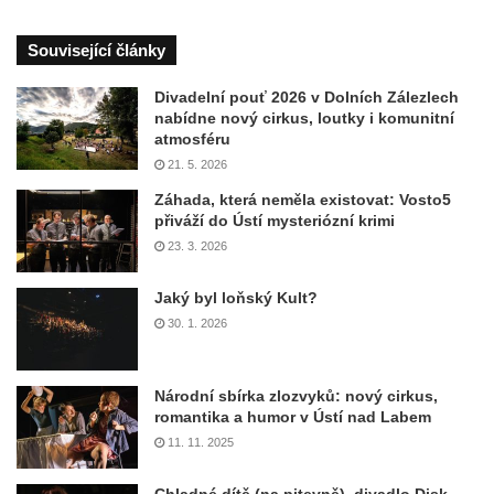
Související články
Divadelní pouť 2026 v Dolních Zálezlech
nabídne nový cirkus, loutky i komunitní
atmosféru
21. 5. 2026
Záhada, která neměla existovat: Vosto5
přiváží do Ústí mysteriózní krimi
23. 3. 2026
Jaký byl loňský Kult?
30. 1. 2026
Národní sbírka zlozvyků: nový cirkus,
romantika a humor v Ústí nad Labem
11. 11. 2025