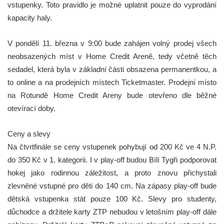
vstupenky. Toto pravidlo je možné uplatnit pouze do vyprodání
kapacity haly.
V pondělí 11. března v 9:00 bude zahájen volný prodej všech
neobsazených míst v Home Credit Areně, tedy včetně těch
sedadel, která byla v základní části obsazena permanentkou, a
to online a na prodejních místech Ticketmaster. Prodejní místo
na Rotundě Home Credit Areny bude otevřeno dle běžné
otevírací doby.
Ceny a slevy
Na čtvrtfinále se ceny vstupenek pohybují od 200 Kč ve 4 N.P.
do 350 Kč v 1. kategorii. I v play-off budou Bílí Tygři podporovat
hokej jako rodinnou záležitost, a proto znovu přichystali
zlevněné vstupné pro děti do 140 cm. Na zápasy play-off bude
dětská vstupenka stát pouze 100 Kč. Slevy pro studenty,
důchodce a držitele karty ZTP nebudou v letošním play-off dále