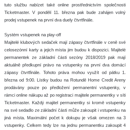
tuto službu nabízet také online prostřednictvím společnosti
Ticketmaster. V pondělí 11. března pak bude zahájen volný
prodej vstupenek na první dva duely čtvrtfinále.
Systém vstupenek na play-off
Majitelé klubových sedaček mají zápasy čtvrtfinále v ceně své
celosezónní karty a jejich místa jim budou k dispozici. Majitelé
permanentek ze základní části sezóny 2018/2019 pak mají
aktuálně předkupní právo na vstupenky na první dva domácí
zápasy čtvrtfinále. Tohoto práva mohou využít od pátku 1.
března od 9:00. Lístky budou na Rotundě Home Credit Areny
prodávány pouze po předložení permanentní vstupenky, v
rámci online nákupu až po registraci majitele permanentky v síti
Ticketmaster. Každý majitel permanentky si kromě vstupenky
na své sedadlo ze základní části může zakoupit i vstupenku na
jiná místa. Maximální počet k dokupu je však omezen na 3
vstupenky. Celkem tedy lze na jednu permanentku zakoupit 4