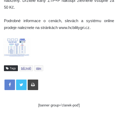
nabízeny. Držitelé karty ZTP+P nakoupí zlevněné vstupné za
50 Kč.
Podrobné informace o cenách, slevách a systému online
prodeje naleznete na stránkách www.hcbilitygri.cz.
Tagy
bílí tygři
play
Tisknout
[banner group='clanek-pod']