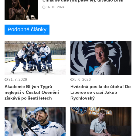
Chladné dítě (na pitevně), divadlo Disk
16. 10. 2024
Podobné články
31. 7. 2026
5. 6. 2026
Akademie Bílých Tygrů
Hvězdná posila do útoku! Do
nejlepší v Česku! Ocenění
Liberce se vrací Jakub
získává po šesti letech
Rychlovský