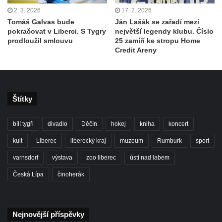
2. 3. 2026
17. 2. 2026
Tomáš Galvas bude
Ján Lašák se zařadí mezi
pokračovat v Liberci. S Tygry
největší legendy klubu. Číslo
prodloužil smlouvu
25 zamíří ke stropu Home
Credit Areny
Štítky
bílí tygři
divadlo
Děčín
hokej
kniha
koncert
kult
Liberec
liberecký kraj
muzeum
Rumburk
sport
varnsdorf
výstava
zoo liberec
ústí nad labem
Česká Lípa
činoherák
Nejnovější příspěvky