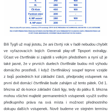
Bílí Tygři už mají jistotu, že ani čtvrtý rok v řadě nebudou chybět
ve vyřazovacích bojích Generali play-off Tipsport extraligy.
Účast ve čtvrtfinále si zajistili s velkým předstihem a nyní už je
také jasné, že v prvních duelech čtvrtfinále budou mít výhodu
domácího prostředí. I když čtvrtfinálový soupeř teprve vzejde
z bojů posledních kol základní části, předprodej vstupenek na
první dvě domácí čtvrtfinále bude zahájen už tento pátek. Od 1.
března až do konce základní části ligy, tedy do pátku 8. března
mohou všichni majitelé permanentních vstupenek využít svého
předkupního práva na svá místa i možnost přednostního
dokupu dalších vstupenek. Nově budeme ve stejném termínu