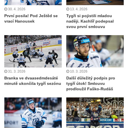
30. 4. 2026
13. 4. 2026
První posila! Pod Ještěd se
Tygři si pojistili mladou
vrací Hanousek
naději. Kachlíř podepsal
svou první smlouvu
31. 3. 2026
10. 3. 2026
Branka ve dvaasedmdesáté
Další důležitý podpis pro
minutě ukončila tygří sezónu
tygří útok! Smlouvu
prodloužil Faško-Rudáš