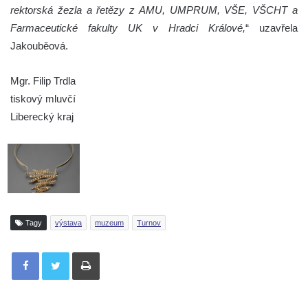
rektorská žezla a řetězy z AMU, UMPRUM, VŠE, VŠCHT a
Farmaceutické fakulty UK v Hradci Králové,
“ uzavřela
Jakouběová.
Mgr. Filip Trdla
tiskový mluvčí
Liberecký kraj
Tagy
výstava
muzeum
Turnov
Tisknout