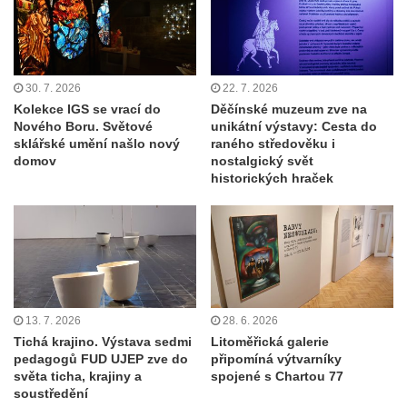
30. 7. 2026
22. 7. 2026
Kolekce IGS se vrací do
Děčínské muzeum zve na
Nového Boru. Světové
unikátní výstavy: Cesta do
sklářské umění našlo nový
raného středověku i
domov
nostalgický svět
historických hraček
13. 7. 2026
28. 6. 2026
Tichá krajino. Výstava sedmi
Litoměřická galerie
pedagogů FUD UJEP zve do
připomíná výtvarníky
světa ticha, krajiny a
spojené s Chartou 77
soustředění