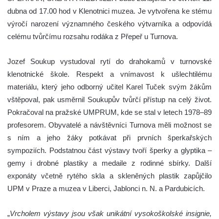
dubna od 17.00 hod v Klenotnici muzea. Je vytvořena ke stému
výročí narození významného českého výtvarníka a odpovídá
celému tvůrčímu rozsahu rodáka z Přepeř u Turnova.
Jozef Soukup vystudoval rytí do drahokamů v turnovské
klenotnické škole. Respekt a vnímavost k ušlechtilému
materiálu, který jeho odborný učitel Karel Tuček svým žákům
vštěpoval, pak usměrnil Soukupův tvůrčí přístup na celý život.
Pokračoval na pražské UMPRUM, kde se stal v letech 1978–89
profesorem. Obyvatelé a návštěvníci Turnova měli možnost se
s ním a jeho žáky potkávat při prvních šperkařských
sympoziích. Podstatnou část výstavy tvoří šperky a glyptika –
gemy i drobné plastiky a medaile z rodinné sbírky. Další
exponáty včetně rytého skla a skleněných plastik zapůjčilo
UPM v Praze a muzea v Liberci, Jablonci n. N. a Pardubicích.
„
Vrcholem výstavy jsou však unikátní vysokoškolské insignie,