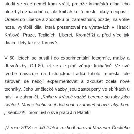
studií se sice neměl kam vrátit, protože knihařská dílna jeho
otce byla znárodněna, ale knihařské řemeslo nikdy neopustil.
Odešel do Liberce a zpočátku při zaměstnání, později na volné
noze, vyráběl díla, která prezentoval na výstavách v Hradci
Králové, Praze, Teplicích, Liberci, Kroměříži a před více jak
dvaceti lety také v Turnově.
V 60. letech se pustil i do experimentální fotografie, malby a
dřevořezby. Od 80. let se ale plně věnuje knihařině. Ve své
tvorbě navazuje na historickou tradici tohoto řemesla, ale
zároveň se nebojí experimentovat a zkoušet zcela nové
techniky. Jeho umělecké vazby jsou zastoupeny ve sbírkách u
nás i v zahraničí. „
Knihu v krásné vazbě bereme do ruky jako
svátost. Máme touhu se jí dotknout a zároveň obavu, abychom
jí neublížili,
“ promluvil o své práci Jiří Plátek.
„
V roce 2018 se Jiří Plátek rozhodl darovat Muzeum Českého