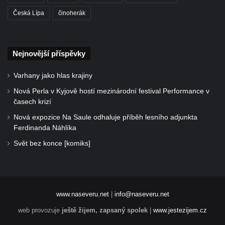
Česká Lípa
činoherák
Nejnovější příspěvky
Varhany jako hlas krajiny
Nová Perla v Kyjově hostí mezinárodní festival Performance v
časech krizí
Nová expozice Na Saule odhaluje příběh lesního adjunkta
Ferdinanda Náhlíka
Svět bez konce [komiks]
www.naseveru.net
|
info@naseveru.net
web provozuje
ještě žijem, zapsaný spolek
|
www.jestezijem.cz