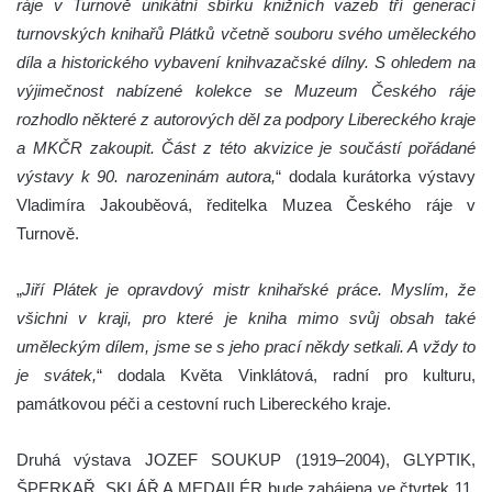
ráje v Turnově unikátní sbírku knižních vazeb tří generací
turnovských knihařů Plátků včetně souboru svého uměleckého
díla a historického vybavení knihvazačské dílny. S ohledem na
výjimečnost nabízené kolekce se Muzeum Českého ráje
rozhodlo některé z autorových děl za podpory Libereckého kraje
a MKČR zakoupit. Část z této akvizice je součástí pořádané
výstavy k 90. narozeninám autora,
“ dodala kurátorka výstavy
Vladimíra Jakouběová, ředitelka Muzea Českého ráje v
Turnově.
„
Jiří Plátek je opravdový mistr knihařské práce. Myslím, že
všichni v kraji, pro které je kniha mimo svůj obsah také
uměleckým dílem, jsme se s jeho prací někdy setkali. A vždy to
je svátek,
“ dodala Květa Vinklátová, radní pro kulturu,
památkovou péči a cestovní ruch Libereckého kraje.
Druhá výstava JOZEF SOUKUP (1919–2004), GLYPTIK,
ŠPERKAŘ, SKLÁŘ A MEDAILÉR bude zahájena ve čtvrtek 11.