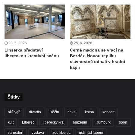
28. 6. 2026
25. 6. 2026
Linserka představí
Černá madona se vrací na
libereckou kreativní scénu
Bezděz. Novou repliku
slavnostně odhalí v hradní
kapli
Štítky
bílí tygři
divadlo
Děčín
hokej
kniha
koncert
kult
Liberec
liberecký kraj
muzeum
Rumburk
sport
varnsdorf
výstava
zoo liberec
ústí nad labem