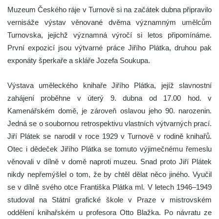
Muzeum Českého ráje v Turnově si na začátek dubna připravilo
vernisáže výstav věnované dvěma významným umělcům
Turnovska, jejichž významná výročí si letos připomínáme.
První expozicí jsou výtvarné práce Jiřího Plátka, druhou pak
exponáty šperkaře a skláře Jozefa Soukupa.
Výstava uměleckého knihaře Jiřího Plátka, jejíž slavnostní
zahájení proběhne v úterý 9. dubna od 17.00 hod. v
Kamenářském domě, je zároveň oslavou jeho 90. narozenin.
Jedná se o soubornou retrospektivu vlastních výtvarných prací.
Jiří Plátek se narodil v roce 1929 v Turnově v rodině knihařů.
Otec i dědeček Jiřího Plátka se tomuto výjimečnému řemeslu
věnovali v dílně v domě naproti muzeu. Snad proto Jiří Plátek
nikdy nepřemýšlel o tom, že by chtěl dělat něco jiného. Vyučil
se v dílně svého otce Františka Plátka ml. V letech 1946–1949
studoval na Státní grafické škole v Praze v mistrovském
oddělení knihařském u profesora Otto Blažka. Po návratu ze