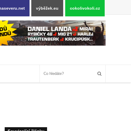
naseveru.net
výběžek.eu
cokolivokoli.cz