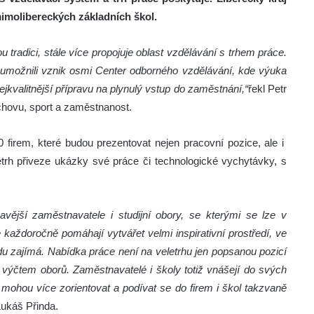
mimolibereckých základních škol.
u tradici, stále více propojuje oblast vzdělávání s trhem práce.
e umožnili vznik osmi Center odborného vzdělávání,
kde výuka
kvalitnější přípravu na plynulý vstup do zaměstnání,“
řekl Petr
chovu, sport a zaměstnanost.
firem, které budou prezentovat nejen pracovní pozice, ale i
etrh přiveze ukázky své práce či technologické vychytávky, s
vější zaměstnavatele i studijní obory, se kterými se lze v
e každoročně pomáhají vytvářet velmi inspirativní prostředí, ve
u zajímá. Nabídka práce není na veletrhu jen popsanou pozicí
výčtem oborů. Zaměstnavatelé i školy totiž vnášejí do svých
e mohou více zorientovat a podívat se do firem i škol takzvaně
Lukáš Přinda.