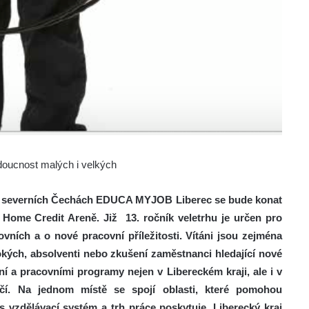
oucnost malých i velkých
b v severních Čechách EDUCA MYJOB Liberec se bude konat
ké Home Credit Areně. Již 13. ročník veletrhu je určen pro
ních a o nové pracovní příležitosti. Vítáni jsou zejména
sokých, absolventi nebo zkušení zaměstnanci hledající nové
ní a pracovními programy nejen v Libereckém kraji, ale i v
čí. Na jednom místě se spojí oblasti, které pomohou
 vzdělávací systém a trh práce poskytuje. Liberecký kraj