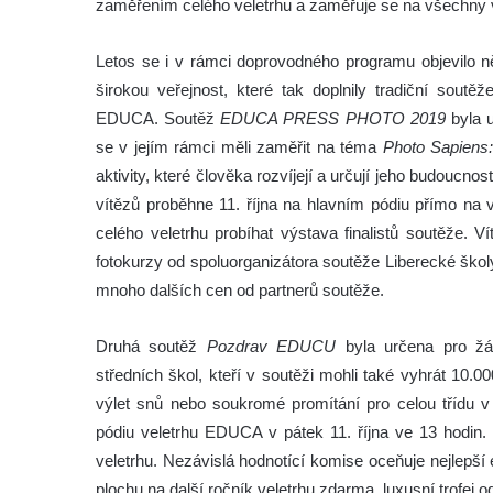
zaměřením celého veletrhu a zaměřuje se na všechny vě
Letos se i v rámci doprovodného programu objevilo n
širokou veřejnost, které tak doplnily tradiční soutě
EDUCA. Soutěž
EDUCA PRESS PHOTO 2019
byla u
se v jejím rámci měli zaměřit na téma
Photo Sapiens:
aktivity, které člověka rozvíjejí a určují jeho budoucnos
vítězů proběhne 11. října na hlavním pódiu přímo 
celého veletrhu probíhat výstava finalistů soutěže. 
fotokurzy od spoluorganizátora soutěže Liberecké školy
mnoho dalších cen od partnerů soutěže.
Druhá soutěž
Pozdrav EDUCU
byla určena pro žák
středních škol, kteří v soutěži mohli také vyhrát 10.
výlet snů nebo soukromé promítání pro celou třídu v 
pódiu veletrhu EDUCA v pátek 11. října ve 13 hodin
veletrhu. Nezávislá hodnotící komise oceňuje nejlepší
plochu na další ročník veletrhu zdarma, luxusní trofej o