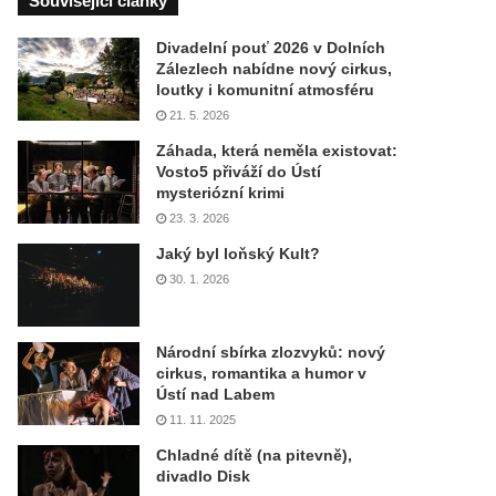
Související články
Divadelní pouť 2026 v Dolních
Zálezlech nabídne nový cirkus,
loutky i komunitní atmosféru
21. 5. 2026
Záhada, která neměla existovat:
Vosto5 přiváží do Ústí
mysteriózní krimi
23. 3. 2026
Jaký byl loňský Kult?
30. 1. 2026
Národní sbírka zlozvyků: nový
cirkus, romantika a humor v
Ústí nad Labem
11. 11. 2025
Chladné dítě (na pitevně),
divadlo Disk