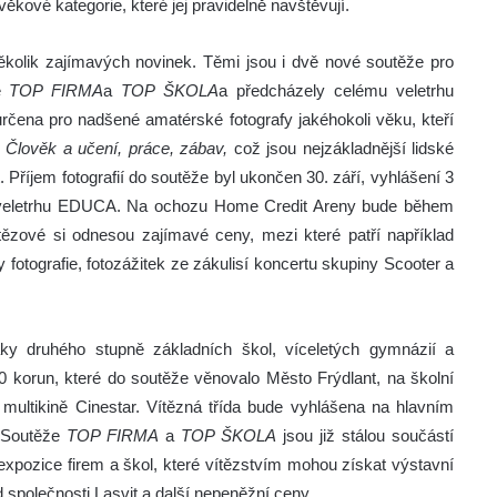
kové kategorie, které jej pravidelně navštěvují.
ěkolik zajímavých novinek. Těmi jsou i dvě nové soutěže pro
že
TOP FIRMA
a
TOP ŠKOLA
a předcházely celému veletrhu
rčena pro nadšené amatérské fotografy jakéhokoli věku, kteří
 Člověk a učení, práce, zábav,
což jsou nejzákladnější lidské
t. Příjem fotografií do soutěže byl ukončen 30. září, vyhlášení 3
na veletrhu EDUCA. Na ochozu Home Credit Areny bude během
Vítězové si odnesou zajímavé ceny, mezi které patří například
 fotografie, fotozážitek ze zákulisí koncertu skupiny Scooter a
y druhého stupně základních škol, víceletých gymnázií a
000 korun, které do soutěže věnovalo Město Frýdlant, na školní
multikině Cinestar. Vítězná třída bude vyhlášena na hlavním
. Soutěže
TOP FIRMA
a
TOP ŠKOLA
jsou již stálou součástí
 expozice firem a škol, které vítězstvím mohou získat výstavní
d společnosti Lasvit a další nepeněžní ceny.