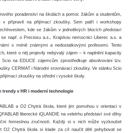
érového poradenství na školách a pomoc žákům a studentům,
i v přípravě na přijímací zkoušky. Sem patří i workshopy
hInvestem, kde se žákům v jednotlivých blocích představí
se např. o Preciosu a.s., Krajskou nemocnici Liberec a.s. a
seznámí s méně známými a nedostatkovými profesemi. Tento
h, které o něj projevily nebývalý zájem – k naplnění kapacity
t Scio na EDUCE zájemcům zprostředkuje absolvování tzv.
zkoušky CERMAT i Národní srovnávací zkoušky. Ve stánku Scio
přijímací zkoušky na střední i vysoké školy.
e trendy v HR i moderní technologie
QFABLAB a O2 Chytrá škola, které jim pomohou v orientaci v
t iQFABLAB liberecké iQLANDIE na veletrhu představí své dílny
iční řemeslnou zručností. Každý si v nich může vyzkoušet
kt O2 Chytrá škola si klade za cíl naučit děti pohybovat se