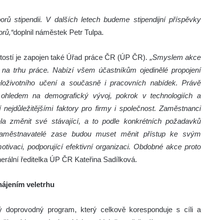
rů stipendii. V dalších letech budeme stipendijní příspěvky
rů,“
doplnil náměstek Petr Tulpa.
žitostí je zapojen také Úřad práce ČR (ÚP ČR).
„Smyslem akce
 na trhu práce. Nabízí všem účastníkům ojedinělé propojení
eloživotního učení a současně i pracovních nabídek. Právě
 s ohledem na demografický vývoj, pokrok v technologiích a
 nejdůležitějšími faktory pro firmy i společnost. Zaměstnanci
a změnit své stávající, a to podle konkrétních požadavků
Zaměstnavatelé zase budou muset měnit přístup ke svým
otivaci, podporující efektivní organizaci. Obdobné akce proto
erální ředitelka ÚP ČR Kateřina Sadílková.
hájením veletrhu
atý doprovodný program, který celkově koresponduje s cíli a