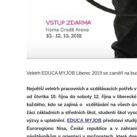
Veletrh EDUCA MYJOB Liberec 2019 se zaměří na bud
Největší veletrh pracovních a vzdělávacích potře
od čtvrtka 10. října do soboty 12. října v liberec
každého, kdo se zajímá o vzdělávání na všech úrov
žáci základních a středních škol, studenti škol vy
výzvy a uplatnění.
EDUCA MYJOB
představí studij
Euroregionu Nisa, České republice a v zahrani
návštěvníkům v orientaci v možnostech, které dnes