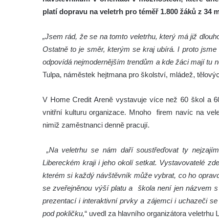
platí dopravu na veletrh pro téměř 1.800 žáků z 34 
„Jsem rád, že se na tomto veletrhu, který má již dlouho
Ostatně to je směr, kterým se kraj ubírá. I proto jsm
odpovídá nejmodernějším trendům a kde žáci mají tu nej
Tulpa, náměstek hejtmana pro školství, mládež, tělový
V Home Credit Areně vystavuje více než 60 škol a 60 
vnitřní kulturu organizace. Mnoho firem navíc na vel
nimiž zaměstnanci denně pracují.
„Na veletrhu se nám daří soustřeďovat ty nejzajíma
Libereckém kraji i jeho okolí setkat. Vystavovatelé zd
kterém si každý návštěvník může vybrat, co ho opravd
se zveřejněnou výší platu a škola není jen názvem s 
prezentací i interaktivní prvky a zájemci i uchazeči s
pod pokličku,
“ uvedl za hlavního organizátora veletrhu 