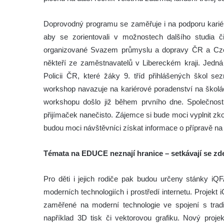
Doprovodný programu se zaměřuje i na podporu kari
aby se zorientovali v možnostech dalšího studia č
organizované Svazem průmyslu a dopravy ČR a Czec
někteří ze zaměstnavatelů v Libereckém kraji. Jedná 
Policii ČR, které žáky 9. tříd přihlášených škol 
workshop navazuje na kariérové poradenství na školác
workshopu došlo již během prvního dne. Společnos
přijímaček nanečisto. Zájemce si bude moci vyplnit 
budou moci návštěvníci získat informace o přípravě na 
Témata na EDUCE neznají hranice – setkávají se zd
Pro děti i jejich rodiče pak budou určeny stánky i
moderních technologiích i prostředí internetu. Projek
zaměřené na moderní technologie ve spojení s trad
například 3D tisk či vektorovou grafiku. Nový proje