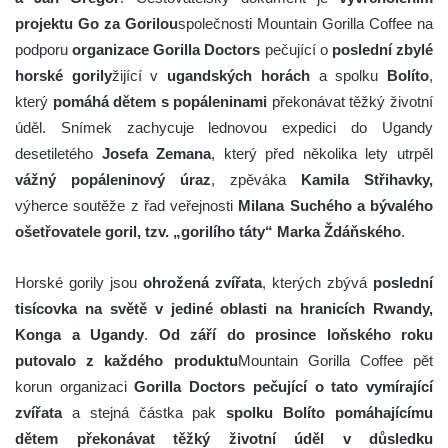
projektu Go za Gorilou
společnosti Mountain Gorilla Coffee na
podporu
organizace Gorilla Doctors
pečující o
poslední zbylé
horské gorily
žijící v
ugandských horách
a spolku
Bolíto
,
který
pomáhá dětem s popáleninami
překonávat těžký životní
úděl. Snímek zachycuje lednovou expedici do Ugandy
desetiletého
Josefa Zemana
, který před několika lety utrpěl
vážný popáleninový úraz
, zpěváka
Kamila Střihavky,
výherce soutěže z řad veřejnosti
Milana Suchého a bývalého
ošetřovatele goril, tzv. „gorilího táty“ Marka Ždáňského
.
Horské gorily jsou
ohrožená zvířata
, kterých zbývá
poslední
tisícovka na světě v jediné oblasti na hranicích Rwandy,
Konga a Ugandy
.
Od září do prosince loňského roku
putovalo z každého produktu
Mountain Gorilla Coffee pět
korun organizaci
Gorilla Doctors pečující o tato vymírající
zvířata
a stejná částka pak
spolku Bolíto pomáhajícímu
dětem překonávat těžký životní úděl v důsledku