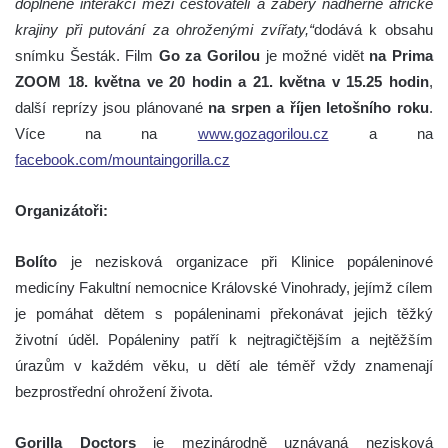
doplněné interakcí mezi cestovateli a záběry nádherné africké
krajiny při putování za ohroženými zvířaty,“
dodává k obsahu
snímku Šesták. Film
Go za Gorilou
je možné vidět
na Prima
ZOOM 18. května ve 20 hodin a 21. května v 15.25 hodin
,
další reprízy jsou plánované
na srpen a říjen letošního roku
.
Více na na
www.gozagorilou.cz
a na
facebook.com/mountaingorilla.cz
Organizátoři:
Bolíto
je nezisková organizace při Klinice popáleninové
medicíny Fakultní nemocnice Královské Vinohrady, jejímž cílem
je pomáhat dětem s popáleninami překonávat jejich těžký
životní úděl. Popáleniny patří k nejtragičtějším a nejtěžším
úrazům v každém věku, u dětí ale téměř vždy znamenají
bezprostřední ohrožení života.
Gorilla Doctors
je mezinárodně uznávaná nezisková