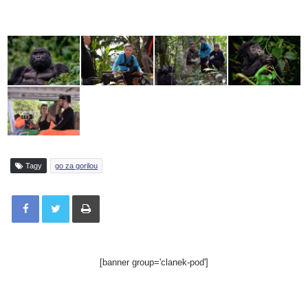
Tagy
go za gorilou
Tisknout
[banner group='clanek-pod']