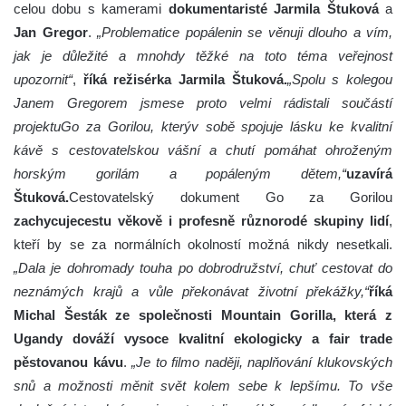
celou dobu s kamerami
dokumentaristé Jarmila Štuková
a
Jan Gregor
.
„Problematice popálenin se věnuji dlouho a vím,
jak je důležité a mnohdy těžké na toto téma veřejnost
upozornit“
,
říká režisérka Jarmila Štuková.
„Spolu s kolegou
Janem Gregorem jsmese proto velmi rádistali součástí
projektu
Go za Gorilou, který
v sobě spojuje lásku ke kvalitní
kávě s cestovatelskou vášní a chutí pomáhat ohroženým
horským gorilám a popáleným dětem,“
uzavírá
Štuková.
Cestovatelský dokument Go za Gorilou
zachycujecestu věkově i profesně různorodé skupiny lidí
,
kteří by se za normálních okolností možná nikdy nesetkali.
„Dala je dohromady touha po dobrodružství, chuť cestovat do
neznámých krajů a vůle překonávat životní překážky,“
říká
Michal Šesták ze společnosti Mountain Gorilla, která z
Ugandy dováží vysoce kvalitní ekologicky a fair trade
pěstovanou kávu
.
„Je to film
o naději, naplňování klukovských
snů a možnosti měnit svět kolem sebe k lepšímu. To vše