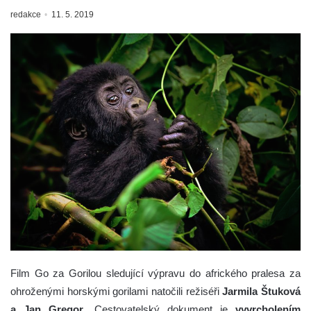
redakce
11. 5. 2019
Film Go za Gorilou sledující výpravu do afrického pralesa za
ohroženými horskými gorilami natočili režiséři
Jarmila Štuková
a Jan Gregor
. Cestovatelský dokument je
vyvrcholením