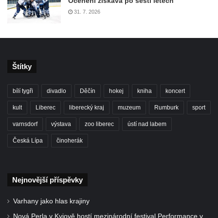
Ocenění získává po šesti letech
31. 7. 2026
Štítky
bílí tygři
divadlo
Děčín
hokej
kniha
koncert
kult
Liberec
liberecký kraj
muzeum
Rumburk
sport
varnsdorf
výstava
zoo liberec
ústí nad labem
Česká Lípa
činoherák
Nejnovější příspěvky
Varhany jako hlas krajiny
Nová Perla v Kyjově hostí mezinárodní festival Performance v