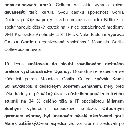
popáleninových úrazů
. Celkem se takto vybralo kolem
devadesáti tisíc korun
. Svou částku společnost Gorilla
Doctors použije na pokrytí svého provozu a spolek Bolíto z ní
spolufinancuje dětský koutek na Klinice popáleninové medicíny
VFN Královské Vinohrady a 3. LF UK
.
Několikadenní
výprava
Go za Gorilou
organizovaná společností Mountain Gorilla
Coffee odstartovala
19. ledna
směřovala do hloubi rovníkového deštného
pralesa východoafrické Ugandy
. Dobrodružné expedice se
zúčastnil patron Mountain Gorilla Coffee
zpěvák Kamil
Střihavka
spolu s desetiletým
Josefem Zemanem
, který před
několika lety utrpěl
vážný úraz s následkem
popálenin třetího
stupně na 34 % celého těla
a IT specialistou
Milanem
Suchým
, výhercem facebookové soutěže.
Odborným
garantem výpravy byl jmenován bývalý ošetřovatel goril
Marek Ždáňský.
Celou expedici Go za Gorilou sledovali po