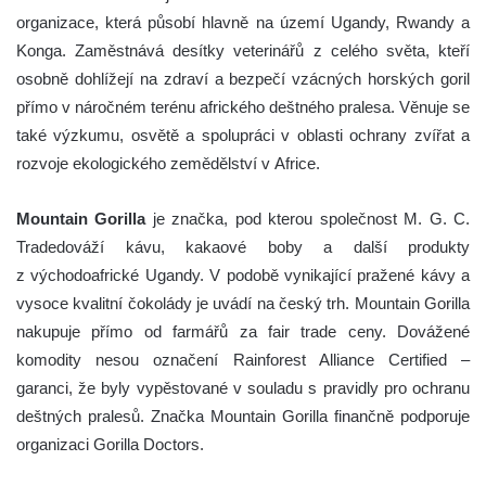
organizace, která působí hlavně na území Ugandy, Rwandy a
Konga. Zaměstnává desítky veterinářů z celého světa, kteří
osobně dohlížejí na zdraví a bezpečí vzácných horských goril
přímo v náročném terénu afrického deštného pralesa. Věnuje se
také výzkumu, osvětě a spolupráci v oblasti ochrany zvířat a
rozvoje ekologického zemědělství v Africe.
Mountain Gorilla
je značka, pod kterou společnost M. G. C.
Tradedováží kávu, kakaové boby a další produkty
z východoafrické Ugandy. V podobě vynikající pražené kávy a
vysoce kvalitní čokolády je uvádí na český trh. Mountain Gorilla
nakupuje přímo od farmářů za fair trade ceny. Dovážené
komodity nesou označení Rainforest Alliance Certified –
garanci, že byly vypěstované v souladu s pravidly pro ochranu
deštných pralesů. Značka Mountain Gorilla finančně podporuje
organizaci Gorilla Doctors.