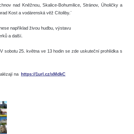
chnov nad Kněžnou, Skalice-Bohumilice, Stránov, Úholičky a
rad Kost a vodárenská věž Cítoliby.¨
řinese například živou hudbu, výstavu
rků a další.
 V sobotu 25. května ve 13 hodin se zde uskuteční prohlídka s
alézají na
https://1url.cz/xMdkC