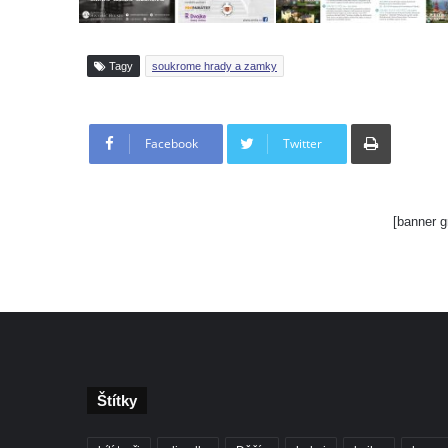
Tagy
soukrome hrady a zamky
Tisknout
Facebook
Twitter
[banner g
Štítky