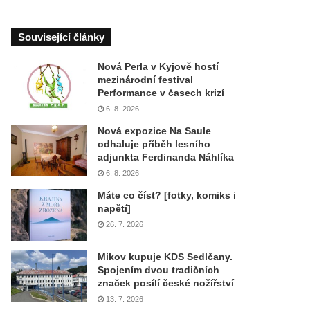
Související články
Nová Perla v Kyjově hostí
mezinárodní festival
Performance v časech krizí
6. 8. 2026
Nová expozice Na Saule
odhaluje příběh lesního
adjunkta Ferdinanda Náhlíka
6. 8. 2026
Máte co číst? [fotky, komiks i
napětí]
26. 7. 2026
Mikov kupuje KDS Sedlčany.
Spojením dvou tradičních
značek posílí české nožířství
13. 7. 2026