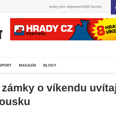
weby pro nejsevernější čechy
SPORT
MAGAZÍN
BLOGY
zámky o víkendu uvítaj
Housku