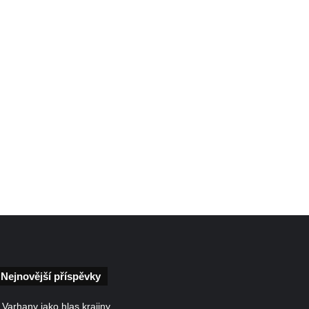
Nejnovější příspěvky
Varhany jako hlas krajiny