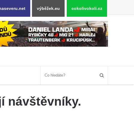
naseveru.net
výběžek.eu
cokolivokoli.cz
í návštěvníky.