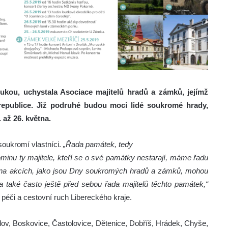
ukou, uchystala Asociace majitelů hradů a zámků, jejímž
republice. Již podruhé budou moci lidé soukromé hrady,
 až 26. května.
 soukromí vlastníci.
„Řada památek, tedy
inu ty majitele, kteří se o své památky nestarají, máme řadu
 na akcích, jako jsou Dny soukromých hradů a zámků, mohou
a také často ještě před sebou řada majitelů těchto památek,“
 péči a cestovní ruch Libereckého kraje.
dov, Boskovice, Častolovice, Dětenice, Dobříš, Hrádek, Chyše,