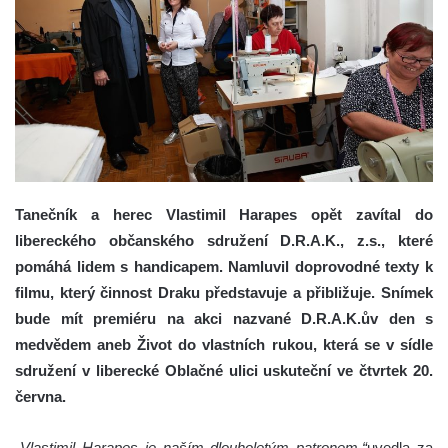
Tanečník a herec Vlastimil Harapes opět zavítal do
libereckého občanského sdružení D.R.A.K., z.s., které
pomáhá lidem s handicapem. Namluvil doprovodné texty k
filmu, který činnost Draku představuje a přibližuje. Snímek
bude mít premiéru na akci nazvané
D.R.A.K.ův den s
medvědem aneb Život do vlastních rukou, která se v sídle
sdružení v liberecké Oblačné ulici uskuteční ve čtvrtek 20.
června.
„Vlastimil Harapes je naším dlouholetým patronem,“
uvedla za