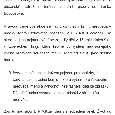
občanské sdružení terénní sociální pracovnice Lenka
Bobvošová.
V úvodu červnové akce se navíc uskuteční křtiny medvěda –
hračky, kterou zdravotně postižení v D.R.A.K.u vyrábějí. Do
akce na jeho pojmenování se zapojily děti z 15 základních škol
v Libereckém kraji, které kromě vymýšlení nejkrásnějšího
jména medvěda současně malují. Medvěd slouží jako dětská
hračka.
června si zástupci sdružení pojedou pro obrázky, 11.
června pak zasedne komise, která vybere pro látkového
medvěda jméno a vyhodnotí nejkrásnější dětské obrázky.
Díla dětí budou vystavena na vernisáži v rámci křtu
medvěda.
Záštitu nad akcí D.R.A.K.ův den s medvědem aneb Život do