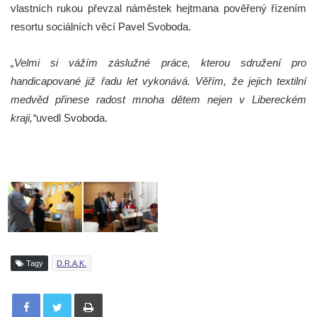
vlastních rukou převzal náměstek hejtmana pověřený řízením
resortu sociálních věcí Pavel Svoboda.
„Velmi si vážím záslužné práce, kterou sdružení pro
handicapované již řadu let vykonává. Věřím, že jejich textilní
medvěd přinese radost mnoha dětem nejen v Libereckém
kraji,“
uvedl Svoboda.
Tagy
D.R.A.K.
Tisknout