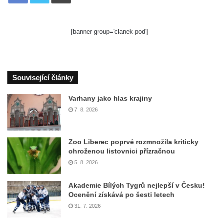
[banner group='clanek-pod']
Související články
Varhany jako hlas krajiny
7. 8. 2026
Zoo Liberec poprvé rozmnožila kriticky
ohroženou listovnici přízračnou
5. 8. 2026
Akademie Bílých Tygrů nejlepší v Česku!
Ocenění získává po šesti letech
31. 7. 2026