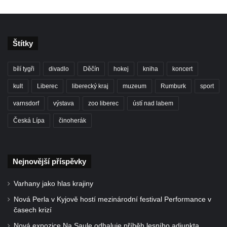
Štítky
bílí tygři
divadlo
Děčín
hokej
kniha
koncert
kult
Liberec
liberecký kraj
muzeum
Rumburk
sport
varnsdorf
výstava
zoo liberec
ústí nad labem
Česká Lípa
činoherák
Nejnovější příspěvky
Varhany jako hlas krajiny
Nová Perla v Kyjově hostí mezinárodní festival Performance v
časech krizí
Nová expozice Na Saule odhaluje příběh lesního adjunkta