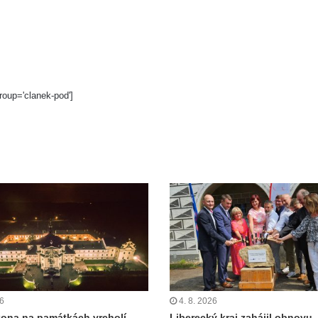
roup='clanek-pod']
26
4. 8. 2026
zona na památkách vrcholí.
Liberecký kraj zahájil obnovu