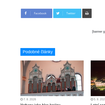
Tisknout
Facebook
Twitter
[banner g
Podobné články
7. 8. 2026
5. 8. 20
Varhany jako hlas krajiny
Letní se