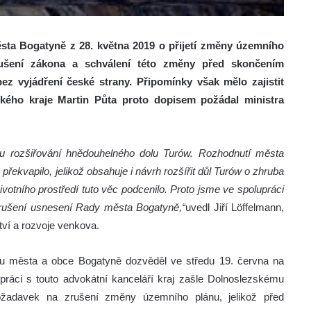
sta Bogatyně z 28. května 2019 o přijetí změny územního
šení zákona a schválení této změny před skončením
ez vyjádření české strany. Připomínky však mělo zajistit
eckého kraje Martin Půta proto dopisem požádal ministra
u rozšiřování hnědouhelného dolu Turów. Rozhodnutí města
řekvapilo, jelikož obsahuje i návrh rozšířit důl Turów o zhruba
votního prostředí tuto věc podcenilo. Proto jsme ve spolupráci
 zrušení usnesení Rady města Bogatyně,“
uvedl Jiří Löffelmann,
ství a rozvoje venkova.
u města a obce Bogatyně dozvěděl ve středu 19. června na
práci s touto advokátní kanceláří kraj zašle Dolnoslezskému
žadavek na zrušení změny územního plánu, jelikož před