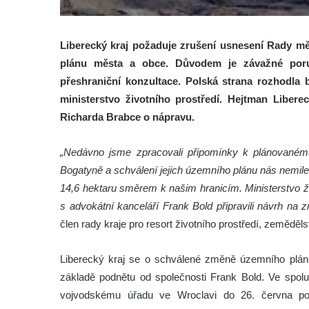
Liberecký kraj požaduje zrušení usnesení Rady mě
plánu města a obce. Důvodem je závažné poru
přeshraniční konzultace. Polská strana rozhodla b
ministerstvo životního prostředí. Hejtman Liber
Richarda Brabce o nápravu.
„Nedávno jsme zpracovali připomínky k plánovaném
Bogatyně a schválení jejich územního plánu nás nemile p
14,6 hektaru směrem k našim hranicím. Ministerstvo ži
s advokátní kanceláří Frank Bold připravili návrh na
člen rady kraje pro resort životního prostředí, zeměděl
Liberecký kraj se o schválené změně územního plán
základě podnětu od společnosti Frank Bold. Ve spolu
vojvodskému úřadu ve Wroclavi do 26. června po