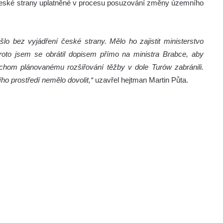
eské strany uplatněné v procesu posuzování změny územního
 bez vyjádření české strany. Mělo ho zajistit ministerstvo
. Proto jsem se obrátil dopisem přímo na ministra Brabce, aby
ychom plánovanému rozšiřování těžby v dole Turów zabránili.
ho prostředí nemělo dovolit,“
uzavřel hejtman Martin Půta.