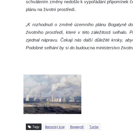
schválením změny nedošlo k vypořádání připomínek č
plánu na životní prostředí.
„K rozhodnutí o změně územního plánu Bogatyně došlo
životního prostředí, které v této záležitosti selhalo
zjednal nápravu. Čekají nás další důležité kroky, ab
Podobné selhání by si do budoucna ministerstvo životní
Tagy
liberecký kraj
Bogatyně
Turów