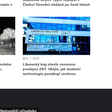
hradu v
Česku! Ocenění získává po šesti letech
9. 7. 2026
ereckém
Liberecký kraj otevře vzorovou
c,
prodejnu 24/7. Ukáže, jak moderní
technologie pomáhají venkovu
Nejnovější příspěvky