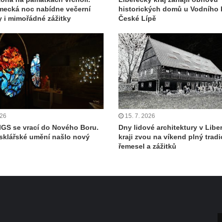
ecká noc nabídne večerní
historických domů u Vodního 
y i mimořádné zážitky
České Lípě
026
15. 7. 2026
IGS se vrací do Nového Boru.
Dny lidové architektury v Lib
sklářské umění našlo nový
kraji zvou na víkend plný tradi
řemesel a zážitků