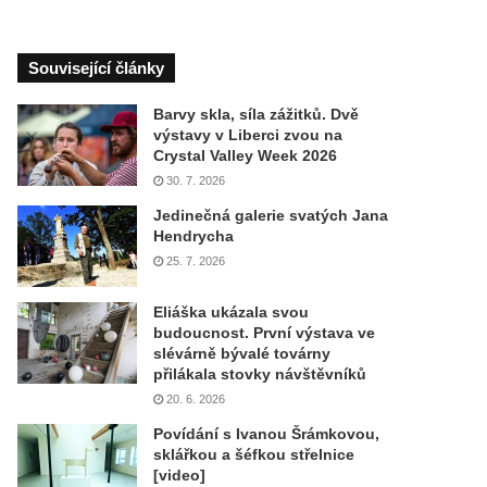
Související články
Barvy skla, síla zážitků. Dvě
výstavy v Liberci zvou na
Crystal Valley Week 2026
30. 7. 2026
Jedinečná galerie svatých Jana
Hendrycha
25. 7. 2026
Eliáška ukázala svou
budoucnost. První výstava ve
slévárně bývalé továrny
přilákala stovky návštěvníků
20. 6. 2026
Povídání s Ivanou Šrámkovou,
sklářkou a šéfkou střelnice
[video]