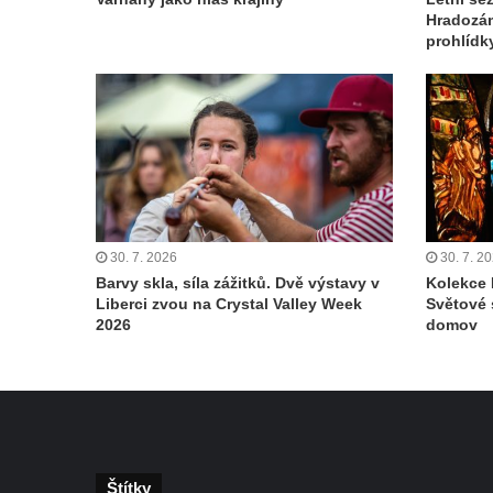
Hradozám
prohlídk
30. 7. 2026
30. 7. 2
Barvy skla, síla zážitků. Dvě výstavy v
Kolekce 
Liberci zvou na Crystal Valley Week
Světové 
2026
domov
Štítky