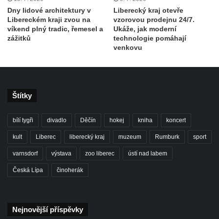
Dny lidové architektury v
Liberecký kraj otevře
Libereckém kraji zvou na
vzorovou prodejnu 24/7.
víkend plný tradic, řemesel a
Ukáže, jak moderní
zážitků
technologie pomáhají
venkovu
Štítky
bílí tygři
divadlo
Děčín
hokej
kniha
koncert
kult
Liberec
liberecký kraj
muzeum
Rumburk
sport
varnsdorf
výstava
zoo liberec
ústí nad labem
Česká Lípa
činoherák
Nejnovější příspěvky