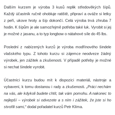
Dalším kurzem je výroba 3 kusů replik středověkých šípů.
Každý účastník ručně ohobluje ratiště, připraví a ováže si letky
z peří, ukove hroty a šíp dokončí. Celá výroba trvá zhruba 7
hodin. K šípům je ale samozřejmě potřeba také luk. Vyrobit si jej
je možné z jasanu, a to typ longbow o nátahové síle do 45 lbs.
Poslední z nabízených kurzů je výroba modřínového šindele
vlašského typu. Z tohoto kurzu si zájemce neodveze žádný
výrobek, jen zážitek a zkušenosti. V případě potřeby je možné
si nechat šindele vyrobit.
Účastníci kurzu budou mít k dispozici materiál, nástroje a
vybavení, k tomu dostanou i rady a zkušenosti.
„Práci nechám
na vás, ale kdykoli budete chtít, tak vám pomohu. A nakonec to
nejlepší – výrobek si odvezete a s ním i zážitek, že jste si ho
stvořili sami,“
dodal pořadatel kurzů Petr Klíma.