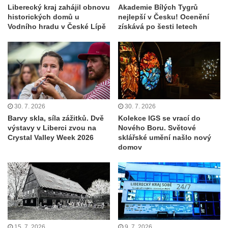
Liberecký kraj zahájil obnovu
Akademie Bílých Tygrů
historických domů u
nejlepší v Česku! Ocenění
Vodního hradu v České Lípě
získává po šesti letech
30. 7. 2026
30. 7. 2026
Barvy skla, síla zážitků. Dvě
Kolekce IGS se vrací do
výstavy v Liberci zvou na
Nového Boru. Světové
Crystal Valley Week 2026
sklářské umění našlo nový
domov
15. 7. 2026
9. 7. 2026