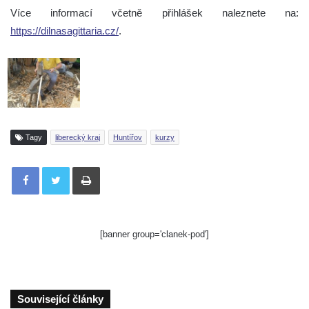
Více informací včetně přihlášek naleznete na:
https://dilnasagittaria.cz/
.
Tagy
liberecký kraj
Huntířov
kurzy
Tisknout
[banner group='clanek-pod']
Související články