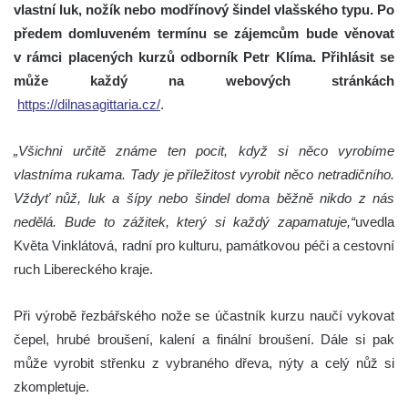
vlastní luk, nožík nebo modřínový šindel vlašského typu. Po
předem domluveném termínu se zájemcům bude věnovat
v rámci placených kurzů odborník Petr Klíma. Přihlásit se
může každý na webových stránkách
https://dilnasagittaria.cz/
.
„Všichni určitě známe ten pocit, když si něco vyrobíme
vlastníma rukama. Tady je příležitost vyrobit něco netradičního.
Vždyť nůž, luk a šípy nebo šindel doma běžně nikdo z nás
nedělá. Bude to zážitek, který si každý zapamatuje,“
uvedla
Květa Vinklátová, radní pro kulturu, památkovou péči a cestovní
ruch Libereckého kraje.
Při výrobě řezbářského nože se účastník kurzu naučí vykovat
čepel, hrubé broušení, kalení a finální broušení. Dále si pak
může vyrobit střenku z vybraného dřeva, nýty a celý nůž si
zkompletuje.