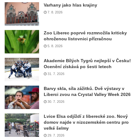
Varhany jako hlas krajiny
7. 8. 2026
Zoo Liberec poprvé rozmnožila kriticky
ohroženou listovnici přízračnou
5. 8. 2026
Akademie Bílých Tygrů nejlepší v Česku!
Ocenění získává po šesti letech
31. 7. 2026
Barvy skla, síla zážitků. Dvě výstavy v
Liberci zvou na Crystal Valley Week 2026
30. 7. 2026
Lvice Elsa odjíždí z liberecké zoo. Nový
domov najde v nizozemském centru pro
velké šelmy
29. 7. 2026