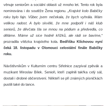
věnuje seniorům a sociální oblasti už mnoho let. Tento rok byla
nominována i do soutěže Žena regionu.
„Krajské kolo Babičky
roku bylo fajn. Vůbec jsem nečekala, že bych vyhrála. Mám
velikou radost. A bylo skvělé, že mne podpořil i náš klub
seniorů, že děvčata šla se mnou na pódium a předvedla, co
děláme. Máme už sice hodně křížků, ale rádi se bavíme,“
prozradila vítězka krajského kola.
Bedřišku Klíchovou nyní
čeká 18. listopadu v Olomouci celostátní finále Babičky
roku.
Návštěvníkům v Kulturním centru Střelnice zazpíval zpěvák a
muzikant Miroslav Bílek. Senioři, kteří zaplnili takřka celý sál,
dostali i drobné občerstvení. Někteří se při známých písničkách
pustili také do tance.