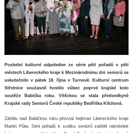
Poslední kulturní odpoledne ze série pěti pořadů v pěti
městech Libereckého kraje k Mezinárodnímu dni seniorů se
uskutečnilo v pátek 18. října v Turnově. Kulturní centrum
Střelnice současně hostilo vůbec poprvé krajské kolo
soutěže Babička roku. Vítězkou se stala předsedkyně
Krajské rady Seniorů České republiky Bedřiška Klíchová.
Záštitu nad Babičkou roku převzal hejtman Libereckého kraje
Martin Půta. Sérii pořadů k svátku seniorů zaštítil náměstek