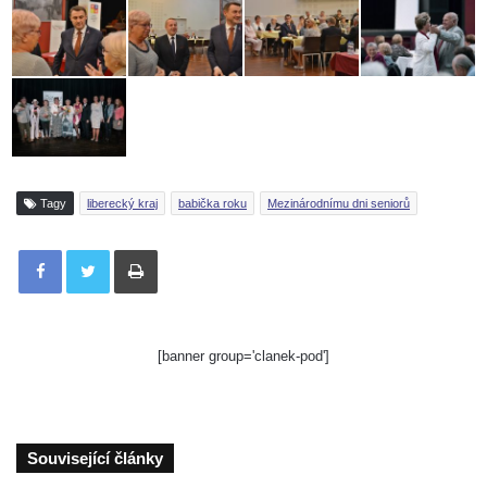
Tagy
liberecký kraj
babička roku
Mezinárodnímu dni seniorů
Tisknout
[banner group='clanek-pod']
Související články