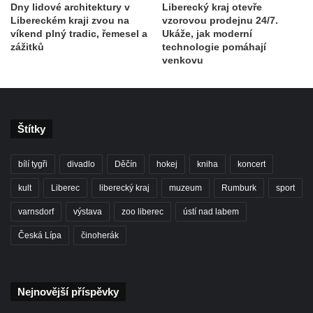
Dny lidové architektury v
Liberecký kraj otevře
Libereckém kraji zvou na
vzorovou prodejnu 24/7.
víkend plný tradic, řemesel a
Ukáže, jak moderní
zážitků
technologie pomáhají
venkovu
Štítky
bílí tygři
divadlo
Děčín
hokej
kniha
koncert
kult
Liberec
liberecký kraj
muzeum
Rumburk
sport
varnsdorf
výstava
zoo liberec
ústí nad labem
Česká Lípa
činoherák
Nejnovější příspěvky