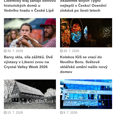
Liberecký kraj zahájil obnovu
Akademie Bílých Tygrů
historických domů u
nejlepší v Česku! Ocenění
Vodního hradu v České Lípě
získává po šesti letech
30. 7. 2026
30. 7. 2026
Barvy skla, síla zážitků. Dvě
Kolekce IGS se vrací do
výstavy v Liberci zvou na
Nového Boru. Světové
Crystal Valley Week 2026
sklářské umění našlo nový
domov
15. 7. 2026
9. 7. 2026