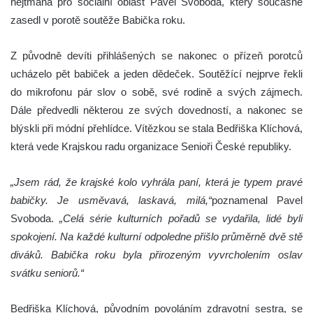
hejtmana pro sociální oblast Pavel Svoboda, který současně
zasedl v porotě soutěže Babička roku.
Z původně devíti přihlášených se nakonec o přízeň porotců
ucházelo pět babiček a jeden dědeček. Soutěžící nejprve řekli
do mikrofonu pár slov o sobě, své rodině a svých zájmech.
Dále předvedli některou ze svých dovedností, a nakonec se
blýskli při módní přehlídce. Vítězkou se stala Bedřiška Klíchová,
která vede Krajskou radu organizace Senioři České republiky.
„Jsem rád, že krajské kolo vyhrála paní, která je typem pravé
babičky. Je usměvavá, laskavá, milá,“
poznamenal Pavel
Svoboda.
„Celá série kulturních pořadů se vydařila, lidé byli
spokojení. Na každé kulturní odpoledne přišlo průměrně dvě stě
diváků. Babička roku byla přirozeným vyvrcholením oslav
svátku seniorů.“
Bedřiška Klíchová, původním povoláním zdravotní sestra, se