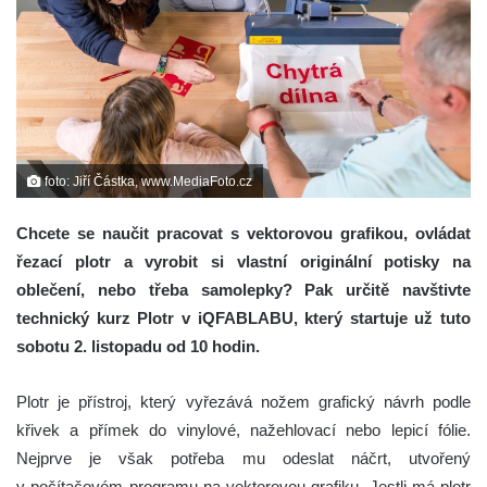
foto: Jiří Částka, www.MediaFoto.cz
Chcete se naučit pracovat s vektorovou grafikou, ovládat
řezací plotr a vyrobit si vlastní originální potisky na
oblečení, nebo třeba samolepky? Pak určitě navštivte
technický kurz Plotr v iQFABLABU, který startuje už tuto
sobotu 2. listopadu od 10 hodin.
Plotr je přístroj, který vyřezává nožem grafický návrh podle
křivek a přímek do vinylové, nažehlovací nebo lepicí fólie.
Nejprve je však potřeba mu odeslat náčrt, utvořený
v počítačovém programu na vektorovou grafiku. Jestli má plotr