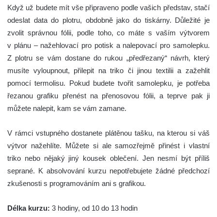
Když už budete mít vše připraveno podle vašich představ, stačí
odeslat data do plotru, obdobně jako do tiskárny. Důležité je
zvolit správnou fólii, podle toho, co máte s vaším výtvorem
v plánu – nažehlovací pro potisk a nalepovací pro samolepku.
Z plotru se vám dostane do rukou „předřezaný“ návrh, který
musíte vyloupnout, přilepit na triko či jinou textilii a zažehlit
pomocí termolisu. Pokud budete tvořit samolepku, je potřeba
řezanou grafiku přenést na přenosovou fólii, a teprve pak ji
můžete nalepit, kam se vám zamane.
V rámci vstupného dostanete plátěnou tašku, na kterou si váš
výtvor nažehlíte. Můžete si ale samozřejmě přinést i vlastní
triko nebo nějaký jiný kousek oblečení. Jen nesmí být příliš
seprané. K absolvování kurzu nepotřebujete žádné předchozí
zkušenosti s programováním ani s grafikou.
Délka kurzu:
3 hodiny, od 10 do 13 hodin