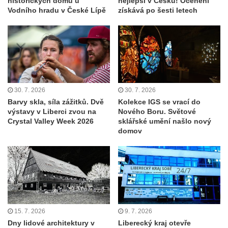
historických domů u
nejlepší v Česku! Ocenění
Vodního hradu v České Lípě
získává po šesti letech
30. 7. 2026
30. 7. 2026
Barvy skla, síla zážitků. Dvě
Kolekce IGS se vrací do
výstavy v Liberci zvou na
Nového Boru. Světové
Crystal Valley Week 2026
sklářské umění našlo nový
domov
15. 7. 2026
9. 7. 2026
Dny lidové architektury v
Liberecký kraj otevře