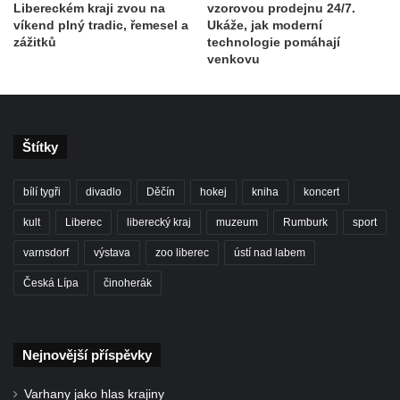
Libereckém kraji zvou na
vzorovou prodejnu 24/7.
víkend plný tradic, řemesel a
Ukáže, jak moderní
zážitků
technologie pomáhají
venkovu
Štítky
bílí tygři
divadlo
Děčín
hokej
kniha
koncert
kult
Liberec
liberecký kraj
muzeum
Rumburk
sport
varnsdorf
výstava
zoo liberec
ústí nad labem
Česká Lípa
činoherák
Nejnovější příspěvky
Varhany jako hlas krajiny