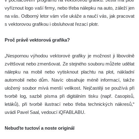
vyříznout logo vaší firmy, nebo třeba nálepku na auto, záleží jen
na vás. Odborný letor vám vše ukáže a naučí vás, jak pracovat
s vektorovou grafikou i obsluhovat řezací plotr.
Proč právě vektorová grafika?
„Nespornou výhodou vektorové grafiky je možnost ji libovolně
zvětšovat nebo zmenšovat. Ze stejného souboru můžete udělat
nálepku na mobil nebo vytisknout plachtu na plot, nákladní
automobil nebo dům. Navíc obsahuje méně informací, takže
uložený soubor mívá menší velikost. Nejčastěji se používá při
tvorbě log, sazbě písma při digitálním tisku (např. časopisů,
letáků), při tvorbě ilustrací nebo třeba technických nákresů,“
uvádí Pavel Saal, vedoucí iQFABLABU.
Nebuďte tuctoví a noste originál