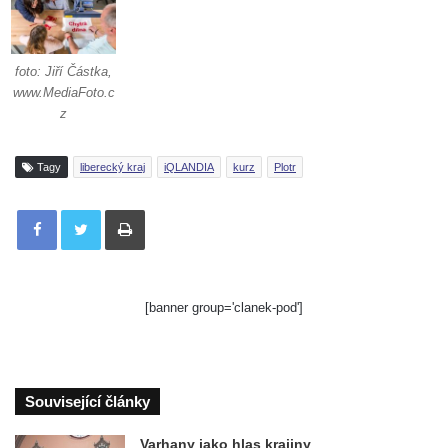
foto: Jiří Částka,
www.MediaFoto.c
z
Tagy
liberecký kraj
iQLANDIA
kurz
Plotr
Tisknout
[banner group='clanek-pod']
Související články
Varhany jako hlas krajiny