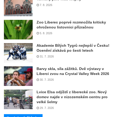
7. 8. 2026
Zoo Liberec poprvé rozmnožila kriticky
ohroženou listovnici přízračnou
5. 8. 2026
Akademie Bílých Tygrů nejlepší v Česku!
Ocenění získává po šesti letech
31. 7. 2026
Barvy skla, síla zážitků. Dvě výstavy v
Liberci zvou na Crystal Valley Week 2026
30. 7. 2026
Lvice Elsa odjíždí z liberecké zoo. Nový
domov najde v nizozemském centru pro
velké šelmy
29. 7. 2026