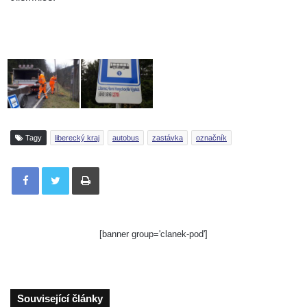
Tagy
liberecký kraj
autobus
zastávka
označník
Tisknout
[banner group='clanek-pod']
Související články