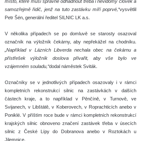
místo, které musí správně odhadnout třeba i nevidomý člověk a
samozřejmě řidič, jenž na tuto zastávku míří poprvé,“
vysvětlil
Petr Šén, generální ředitel SILNIC LK a.s.
V několika případech se po domluvě se starosty osazoval
označník na výložník čekárny, aby nepřekážel na chodníku.
„Například v Lázních Libverda nechala obec na čekárnu a
přístřešek výložník doslova přivařit, aby vše bylo ve
vzájemném souladu,“
dodal náměstek Sviták.
Označníky se v jednotlivých případech osazovaly i v rámci
kompletních rekonstrukcí silnic na zastávkách v dalších
částech kraje, a to například v Pěnčíně, v Turnově, ve
Svijanech, v Libštátě, v Koberovech, v Roprachticích anebo v
Poniklé. V příštím roce bude v rámci kompletních rekonstrukcí
krajských silnic obnoveno značení zastávek třeba v úsecích
silnic z České Lípy do Dobranova anebo v Roztokách u
Jilemnice.