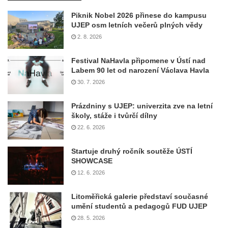
Piknik Nobel 2026 přinese do kampusu
UJEP osm letních večerů plných vědy
2. 8. 2026
Festival NaHavla připomene v Ústí nad
Labem 90 let od narození Václava Havla
30. 7. 2026
Prázdniny s UJEP: univerzita zve na letní
školy, stáže i tvůrčí dílny
22. 6. 2026
Startuje druhý ročník soutěže ÚSTÍ
SHOWCASE
12. 6. 2026
Litoměřická galerie představí současné
umění studentů a pedagogů FUD UJEP
28. 5. 2026