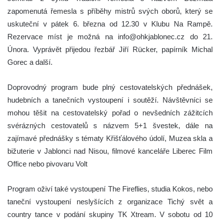
zapomenutá řemesla s příběhy mistrů svých oborů, který se
uskuteční v pátek 6. března od 12.30 v Klubu Na Rampě.
Rezervace míst je možná na info@ohkjablonec.cz do 21.
Února. Vyprávět přijedou řezbář Jiří Rücker, papírník Michal
Gorec a další.
Doprovodný program bude plný cestovatelských přednášek,
hudebních a tanečních vystoupení i soutěží. Návštěvníci se
mohou těšit na cestovatelský pořad o nevšedních zážitcích
svérázných cestovatelů s názvem 5+1 švestek, dále na
zajímavé přednášky s tématy Křišťálového údolí, Muzea skla a
bižuterie v Jablonci nad Nisou, filmové kanceláře Liberec Film
Office nebo pivovaru Volt
Program oživí také vystoupení The Fireflies, studia Kokos, nebo
taneční vystoupení neslyšících z organizace Tichý svět a
country tance v podání skupiny TK Xtream. V sobotu od 10