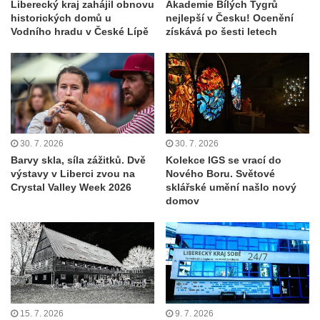
Liberecký kraj zahájil obnovu
Akademie Bílých Tygrů
historických domů u
nejlepší v Česku! Ocenění
Vodního hradu v České Lípě
získává po šesti letech
30. 7. 2026
30. 7. 2026
Barvy skla, síla zážitků. Dvě
Kolekce IGS se vrací do
výstavy v Liberci zvou na
Nového Boru. Světové
Crystal Valley Week 2026
sklářské umění našlo nový
domov
15. 7. 2026
9. 7. 2026