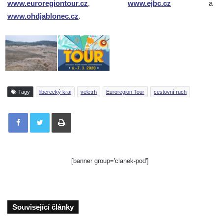
www.euroregiontour.cz
,
www.ejbc.cz
a
www.ohdjablonec.cz
.
Tagy
liberecký kraj
veletrh
Euroregion Tour
cestovní ruch
Tisknout
[banner group='clanek-pod']
Související články