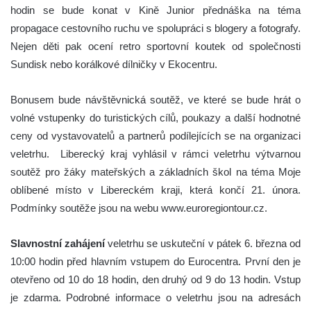
hodin se bude konat v Kině Junior přednáška na téma
propagace cestovního ruchu ve spolupráci s blogery a fotografy.
Nejen děti pak ocení retro sportovní koutek od společnosti
Sundisk nebo korálkové dílničky v Ekocentru.
Bonusem bude návštěvnická soutěž, ve které se bude hrát o
volné vstupenky do turistických cílů, poukazy a další hodnotné
ceny od vystavovatelů a partnerů podílejících se na organizaci
veletrhu. Liberecký kraj vyhlásil v rámci veletrhu výtvarnou
soutěž pro žáky mateřských a základních škol na téma Moje
oblíbené místo v Libereckém kraji, která končí 21. února.
Podmínky soutěže jsou na webu www.euroregiontour.cz.
Slavnostní zahájení
veletrhu se uskuteční v pátek 6. března od
10:00 hodin před hlavním vstupem do Eurocentra. První den je
otevřeno od 10 do 18 hodin, den druhý od 9 do 13 hodin. Vstup
je zdarma. Podrobné informace o veletrhu jsou na adresách