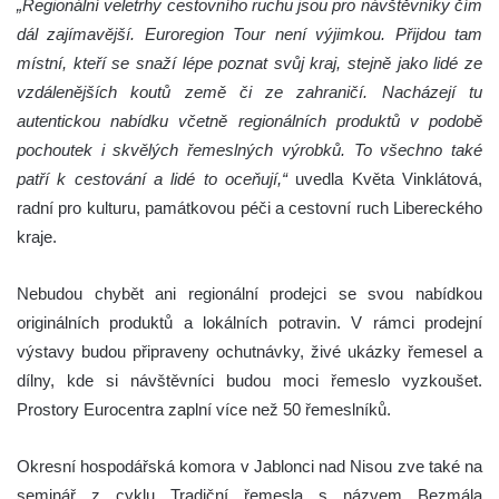
„Regionální veletrhy cestovního ruchu jsou pro návštěvníky čím
dál zajímavější. Euroregion Tour není výjimkou. Přijdou tam
místní, kteří se snaží lépe poznat svůj kraj, stejně jako lidé ze
vzdálenějších koutů země či ze zahraničí. Nacházejí tu
autentickou nabídku včetně regionálních produktů v podobě
pochoutek i skvělých řemeslných výrobků. To všechno také
patří k cestování a lidé to oceňují,“
uvedla Květa Vinklátová,
radní pro kulturu, památkovou péči a cestovní ruch Libereckého
kraje.
Nebudou chybět ani regionální prodejci se svou nabídkou
originálních produktů a lokálních potravin. V rámci prodejní
výstavy budou připraveny ochutnávky, živé ukázky řemesel a
dílny, kde si návštěvníci budou moci řemeslo vyzkoušet.
Prostory Eurocentra zaplní více než 50 řemeslníků.
Okresní hospodářská komora v Jablonci nad Nisou zve také na
seminář z cyklu Tradiční řemesla s názvem Bezmála