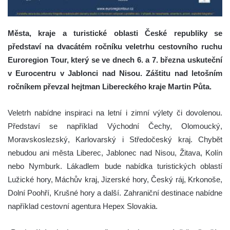
Města, kraje a turistické oblasti České republiky se
představí na dvacátém ročníku veletrhu cestovního ruchu
Euroregion Tour, který se ve dnech 6. a 7. března uskuteční
v Eurocentru v Jablonci nad Nisou. Záštitu nad letošním
ročníkem převzal hejtman Libereckého kraje Martin Půta.
Veletrh nabídne inspiraci na letní i zimní výlety či dovolenou.
Představí se například Východní Čechy, Olomoucký,
Moravskoslezský, Karlovarský i Středočeský kraj. Chybět
nebudou ani města Liberec, Jablonec nad Nisou, Žitava, Kolín
nebo Nymburk. Lákadlem bude nabídka turistických oblastí
Lužické hory, Máchův kraj, Jizerské hory, Český ráj, Krkonoše,
Dolní Poohří, Krušné hory a další. Zahraniční destinace nabídne
například cestovní agentura Hepex Slovakia.