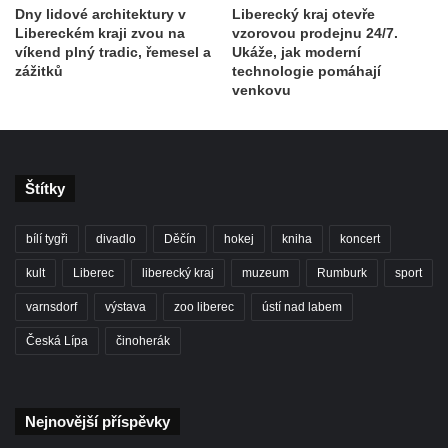
Dny lidové architektury v
Liberecký kraj otevře
Libereckém kraji zvou na
vzorovou prodejnu 24/7.
víkend plný tradic, řemesel a
Ukáže, jak moderní
zážitků
technologie pomáhají
venkovu
Štítky
bílí tygři
divadlo
Děčín
hokej
kniha
koncert
kult
Liberec
liberecký kraj
muzeum
Rumburk
sport
varnsdorf
výstava
zoo liberec
ústí nad labem
Česká Lípa
činoherák
Nejnovější příspěvky