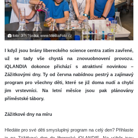
foto: Ji?í ?ástka, www.MediaFoto.cz
I když jsou brány libereckého science centra zatím zavřené,
už se tady vše chystá na znovuobnovení provozu.
iQLANDIA dokonce přichází s atraktivní novinkou –
Zážitkovými dny. Ty od června nabídnou pestrý a zajímavý
program pro všechny děti, které se již doma nudí a chybí
jim vrstevníci. Na letní měsíce jsou pak plánovány
příměstské tábory.
Zážitkové dny na míru
Hledáte pro své děti smysluplný program na celý den? Přihlaste
je na Zážitkový den do liberecké iQLANDIE. Na výběr jsou