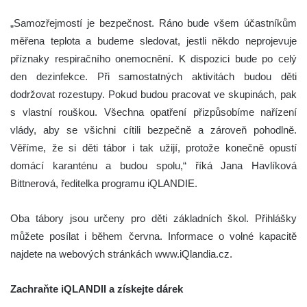
„Samozřejmostí je bezpečnost. Ráno bude všem účastníkům
měřena teplota a budeme sledovat, jestli někdo neprojevuje
příznaky respiračního onemocnění. K dispozici bude po celý
den dezinfekce. Při samostatných aktivitách budou děti
dodržovat rozestupy. Pokud budou pracovat ve skupinách, pak
s vlastní rouškou. Všechna opatření přizpůsobíme nařízení
vlády, aby se všichni cítili bezpečně a zároveň pohodlně.
Věříme, že si děti tábor i tak užijí, protože konečně opustí
domácí karanténu a budou spolu,“ říká Jana Havlíková
Bittnerová, ředitelka programu iQLANDIE.
Oba tábory jsou určeny pro děti základních škol. Přihlášky
můžete posílat i během června. Informace o volné kapacitě
najdete na webových stránkách www.iQlandia.cz.
Zachraňte iQLANDII a získejte dárek