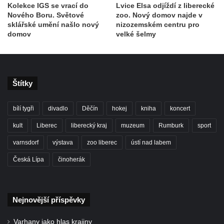
Kolekce IGS se vrací do
Lvice Elsa odjíždí z liberecké
Nového Boru. Světové
zoo. Nový domov najde v
sklářské umění našlo nový
nizozemském centru pro
domov
velké šelmy
Štítky
bílí tygři
divadlo
Děčín
hokej
kniha
koncert
kult
Liberec
liberecký kraj
muzeum
Rumburk
sport
varnsdorf
výstava
zoo liberec
ústí nad labem
Česká Lípa
činoherák
Nejnovější příspěvky
Varhany jako hlas krajiny