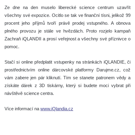
Ze dne na den muselo liberecké science centrum uzavřít
všechny své expozice. Ocitlo se tak ve finanční tísni, jelikož 99
procent jeho příjmů tvoří právě prodej vstupného. A obnova
plného provozu je stále ve hvězdách. Proto rozjelo kampaň
Zachraň iQLANDII a prosí veřejnost a všechny své příznivce o
pomoc.
Stačí si online předplatit vstupenky na stránkách iQLANDIE, či
prostřednictvím online dárcovské platformy Darujme.cz, což
vám zabere jen pár kliknutí. Tím se stanete patronem vědy a
získáte dárek z 3D tiskárny, který si budete moci vybrat při
návštěvě science centra.
Více informací na
www.iQlandia.cz