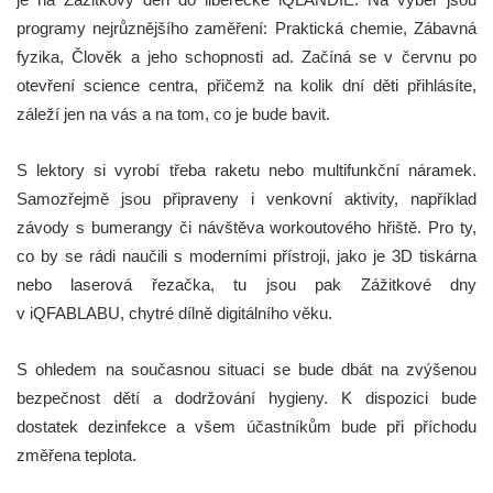
programy nejrůznějšího zaměření: Praktická chemie, Zábavná
fyzika, Člověk a jeho schopnosti ad. Začíná se v červnu po
otevření science centra, přičemž na kolik dní děti přihlásíte,
záleží jen na vás a na tom, co je bude bavit.
S lektory si vyrobí třeba raketu nebo multifunkční náramek.
Samozřejmě jsou připraveny i venkovní aktivity, například
závody s bumerangy či návštěva workoutového hřiště. Pro ty,
co by se rádi naučili s moderními přístroji, jako je 3D tiskárna
nebo laserová řezačka, tu jsou pak Zážitkové dny
v iQFABLABU, chytré dílně digitálního věku.
S ohledem na současnou situaci se bude dbát na zvýšenou
bezpečnost dětí a dodržování hygieny. K dispozici bude
dostatek dezinfekce a všem účastníkům bude při příchodu
změřena teplota.