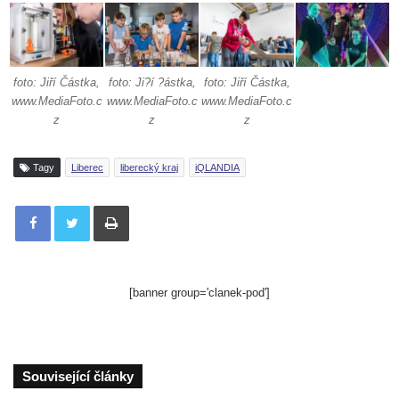
foto: Jiří Částka,
foto: Ji?í ?ástka,
foto: Jiří Částka,
www.MediaFoto.c
www.MediaFoto.c
www.MediaFoto.c
z
z
z
Tagy
Liberec
liberecký kraj
iQLANDIA
Tisknout
[banner group='clanek-pod']
Související články