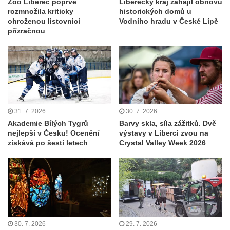
Zoo Liberec poprvé
Liberecký kraj zahájil obnovu
rozmnožila kriticky
historických domů u
ohroženou listovnici
Vodního hradu v České Lípě
přízračnou
31. 7. 2026
30. 7. 2026
Akademie Bílých Tygrů
Barvy skla, síla zážitků. Dvě
nejlepší v Česku! Ocenění
výstavy v Liberci zvou na
získává po šesti letech
Crystal Valley Week 2026
30. 7. 2026
29. 7. 2026