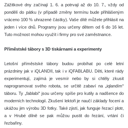
Zážitkové dny začínají 1. 6. a potrvají až do 10. 7., vždy od
pondělí do pátku (v případě změny termínu bude přihlášeným
vráceno 100 % uhrazené částky). Vaše dítě můžete přihlásit na
jeden i více dnů. Programy jsou určeny dětem od 6 do 16 let.
Tuto možnost mohou využít i firmy pro své zaměstnance.
Příměstské tábory s 3D tiskárnami a experimenty
Letošní příměstské tábory budou probíhat po celé letní
prázdniny jak v iQLANDII, tak i v iQFABLABU. Děti, které rády
experimentují, zajímá je vesmír nebo by si chtěly zkusit
naprogramovat svého robota, se určitě zabaví na „iqlandím“
táboru. Ty „fablabí“ jsou určeny spíše pro kutily a nadšence do
moderních technologií. Zkušení lektoři je naučí základy focení a
ukážou jim výrobu 3D fotky. Také zjistí, jak funguje řezací plotr,
a v Hrubé dílně se pak můžou pustit do řezání, vrtání či
řezbařiny.