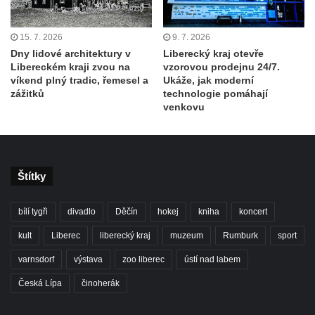
15. 7. 2026
9. 7. 2026
Dny lidové architektury v
Liberecký kraj otevře
Libereckém kraji zvou na
vzorovou prodejnu 24/7.
víkend plný tradic, řemesel a
Ukáže, jak moderní
zážitků
technologie pomáhají
venkovu
Štítky
bílí tygři
divadlo
Děčín
hokej
kniha
koncert
kult
Liberec
liberecký kraj
muzeum
Rumburk
sport
varnsdorf
výstava
zoo liberec
ústí nad labem
Česká Lípa
činoherák