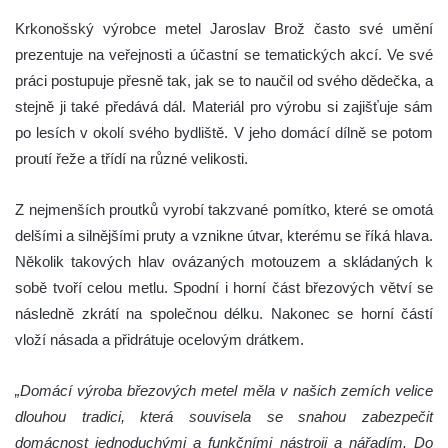
Krkonošský výrobce metel Jaroslav Brož často své umění
prezentuje na veřejnosti a účastní se tematických akcí. Ve své
práci postupuje přesně tak, jak se to naučil od svého dědečka, a
stejně ji také předává dál. Materiál pro výrobu si zajišťuje sám
po lesích v okolí svého bydliště. V jeho domácí dílně se potom
proutí řeže a třídí na různé velikosti.
Z nejmenších proutků vyrobí takzvané pomítko, které se omotá
delšími a silnějšími pruty a vznikne útvar, kterému se říká hlava.
Několik takových hlav ovázaných motouzem a skládaných k
sobě tvoří celou metlu. Spodní i horní část březových větví se
následně zkrátí na společnou délku. Nakonec se horní částí
vloží násada a přidrátuje ocelovým drátkem.
„Domácí výroba březových metel měla v našich zemích velice
dlouhou tradici, která souvisela se snahou zabezpečit
domácnost jednoduchými a funkčními nástroji a nářadím. Do