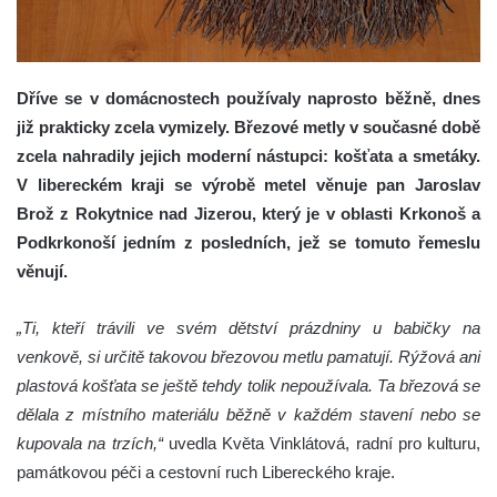
Dříve se v domácnostech používaly naprosto běžně, dnes
již prakticky zcela vymizely. Březové metly v současné době
zcela nahradily jejich moderní nástupci: košťata a smetáky.
V libereckém kraji se výrobě metel věnuje pan Jaroslav
Brož z Rokytnice nad Jizerou, který je v oblasti Krkonoš a
Podkrkonoší jedním z posledních, jež se tomuto řemeslu
věnují.
„Ti, kteří trávili ve svém dětství prázdniny u babičky na
venkově, si určitě takovou březovou metlu pamatují. Rýžová ani
plastová košťata se ještě tehdy tolik nepoužívala. Ta březová se
dělala z místního materiálu běžně v každém stavení nebo se
kupovala na trzích,“
uvedla Květa Vinklátová, radní pro kulturu,
památkovou péči a cestovní ruch Libereckého kraje.