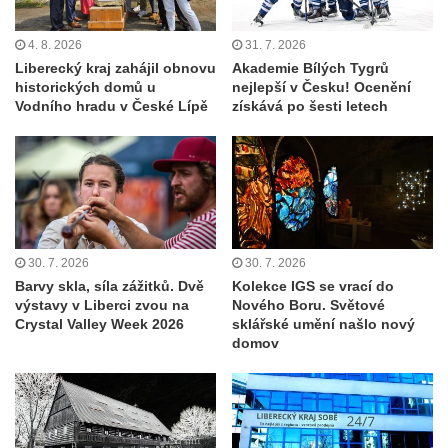
4. 8. 2026
31. 7. 2026
Liberecký kraj zahájil obnovu
Akademie Bílých Tygrů
historických domů u
nejlepší v Česku! Ocenění
Vodního hradu v České Lípě
získává po šesti letech
30. 7. 2026
30. 7. 2026
Barvy skla, síla zážitků. Dvě
Kolekce IGS se vrací do
výstavy v Liberci zvou na
Nového Boru. Světové
Crystal Valley Week 2026
sklářské umění našlo nový
domov