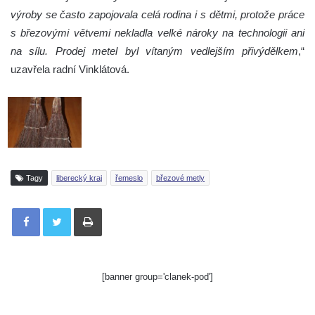
výroby se často zapojovala celá rodina i s dětmi, protože práce
s březovými větvemi nekladla velké nároky na technologii ani
na sílu. Prodej metel byl vítaným vedlejším přivýdělkem
,“
uzavřela radní Vinklátová.
Tagy
liberecký kraj
řemeslo
březové metly
Tisknout
[banner group='clanek-pod']