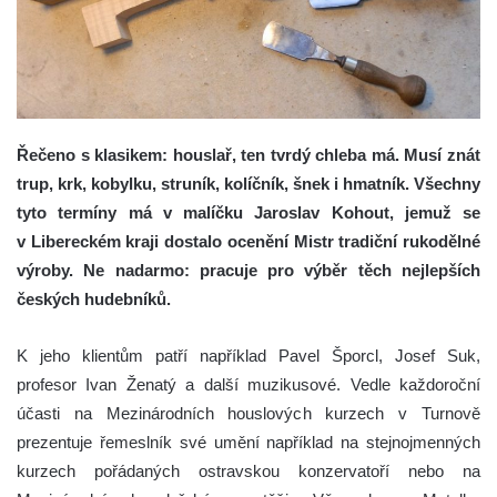
Řečeno s klasikem: houslař, ten tvrdý chleba má. Musí znát
trup, krk, kobylku, struník, kolíčník, šnek i hmatník. Všechny
tyto termíny má v malíčku Jaroslav Kohout, jemuž se
v Libereckém kraji dostalo ocenění Mistr tradiční rukodělné
výroby. Ne nadarmo: pracuje pro výběr těch nejlepších
českých hudebníků.
K jeho klientům patří například Pavel Šporcl, Josef Suk,
profesor Ivan Ženatý a další muzikusové. Vedle každoroční
účasti na Mezinárodních houslových kurzech v Turnově
prezentuje řemeslník své umění například na stejnojmenných
kurzech pořádaných ostravskou konzervatoří nebo na