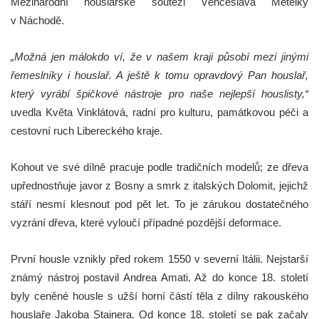
Mezinárodní houslařské soutěži Věnceslava Metelky
v Náchodě.
„Možná jen málokdo ví, že v našem kraji působí mezi jinými
řemeslníky i houslař. A ještě k tomu opravdový Pan houslař,
který vyrábí špičkové nástroje pro naše nejlepší houslisty,“
uvedla Květa Vinklátová, radní pro kulturu, památkovou péči a
cestovní ruch Libereckého kraje.
Kohout ve své dílně pracuje podle tradičních modelů; ze dřeva
upřednostňuje javor z Bosny a smrk z italských Dolomit, jejichž
stáří nesmí klesnout pod pět let. To je zárukou dostatečného
vyzrání dřeva, které vyloučí případné pozdější deformace.
První housle vznikly před rokem 1550 v severní Itálii. Nejstarší
známý nástroj postavil Andrea Amati. Až do konce 18. století
byly ceněné housle s užší horní částí těla z dílny rakouského
houslaře Jakoba Stainera. Od konce 18. století se pak začaly