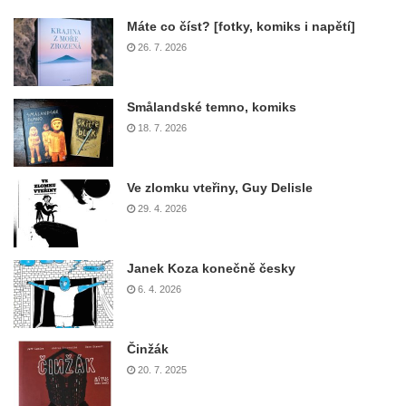
Máte co číst? [fotky, komiks i napětí]
26. 7. 2026
Smålandské temno, komiks
18. 7. 2026
Ve zlomku vteřiny, Guy Delisle
29. 4. 2026
Janek Koza konečně česky
6. 4. 2026
Činžák
20. 7. 2025