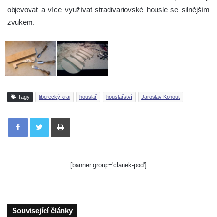
objevovat a více využívat stradivariovské housle se silnějším
zvukem.
Tagy
liberecký kraj
houslař
houslařství
Jaroslav Kohout
Tisknout
[banner group='clanek-pod']
Související články