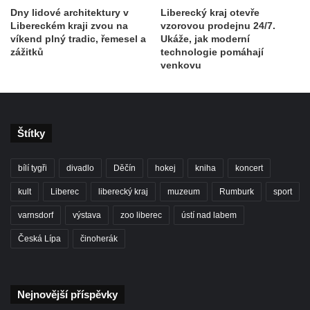
Dny lidové architektury v
Liberecký kraj otevře
Libereckém kraji zvou na
vzorovou prodejnu 24/7.
víkend plný tradic, řemesel a
Ukáže, jak moderní
zážitků
technologie pomáhají
venkovu
Štítky
bílí tygři
divadlo
Děčín
hokej
kniha
koncert
kult
Liberec
liberecký kraj
muzeum
Rumburk
sport
varnsdorf
výstava
zoo liberec
ústí nad labem
Česká Lípa
činoherák
Nejnovější příspěvky