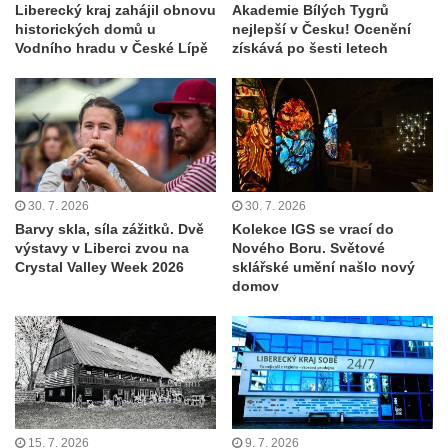
Liberecký kraj zahájil obnovu
Akademie Bílých Tygrů
historických domů u
nejlepší v Česku! Ocenění
Vodního hradu v České Lípě
získává po šesti letech
30. 7. 2026
30. 7. 2026
Barvy skla, síla zážitků. Dvě
Kolekce IGS se vrací do
výstavy v Liberci zvou na
Nového Boru. Světové
Crystal Valley Week 2026
sklářské umění našlo nový
domov
15. 7. 2026
9. 7. 2026