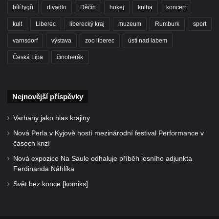
bílí tygři
divadlo
Děčín
hokej
kniha
koncert
kult
Liberec
liberecký kraj
muzeum
Rumburk
sport
varnsdorf
výstava
zoo liberec
ústí nad labem
Česká Lípa
činoherák
Nejnovější příspěvky
Varhany jako hlas krajiny
Nová Perla v Kyjově hostí mezinárodní festival Performance v
časech krizí
Nová expozice Na Saule odhaluje příběh lesního adjunkta
Ferdinanda Náhlíka
Svět bez konce [komiks]