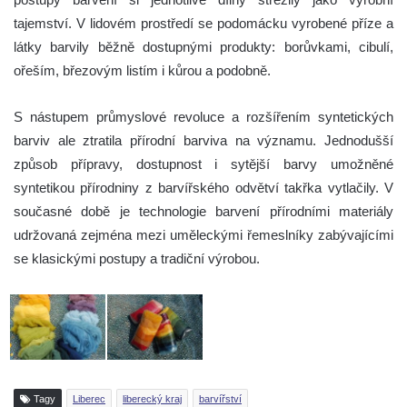
tajemství. V lidovém prostředí se podomácku vyrobené příze a
látky barvily běžně dostupnými produkty: borůvkami, cibulí,
ořeším, březovým listím i kůrou a podobně.
S nástupem průmyslové revoluce a rozšířením syntetických
barviv ale ztratila přírodní barviva na významu. Jednodušší
způsob přípravy, dostupnost i sytější barvy umožněné
syntetikou přírodniny z barvířského odvětví takřka vytlačily. V
současné době je technologie barvení přírodními materiály
udržovaná zejména mezi uměleckými řemeslníky zabývajícími
se klasickými postupy a tradiční výrobou.
Tagy
Liberec
liberecký kraj
barvířství