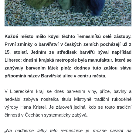
Každé město mělo kdysi těchto řemeslníků celé zástupy.
První zmínky o barvířství v českých zemích pocházejí už z
15. století. Jedním ze středisek barvířů býval například
Liberec; dnešní krajská metropole byla manufaktur, které se
zabývaly barvením látek plná: dodnes tuto zašlou slávu
připomíná název Barvířské ulice v centru města.
V Libereckém kraji se dnes barvením vlny, příze, bavlny a
hedvábí zabývá nositelka titulu Mistryně tradiční rukodělné
výroby Hana Kristel. Je zároveň jediná, kdo se touto tradiční
činností v Čechách systematicky zabývá.
„Na nádherné látky této řemeslnice je možné narazit na