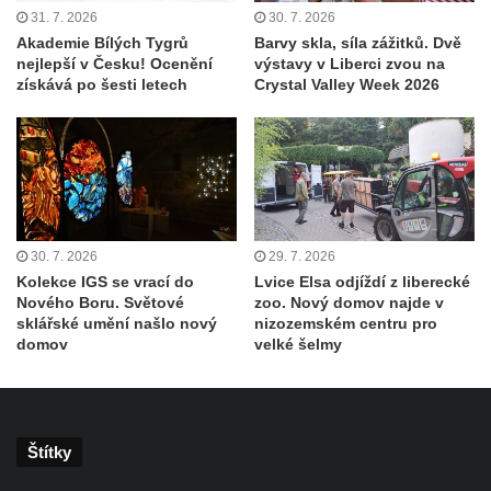
31. 7. 2026
30. 7. 2026
Akademie Bílých Tygrů
Barvy skla, síla zážitků. Dvě
nejlepší v Česku! Ocenění
výstavy v Liberci zvou na
získává po šesti letech
Crystal Valley Week 2026
30. 7. 2026
29. 7. 2026
Kolekce IGS se vrací do
Lvice Elsa odjíždí z liberecké
Nového Boru. Světové
zoo. Nový domov najde v
sklářské umění našlo nový
nizozemském centru pro
domov
velké šelmy
Štítky