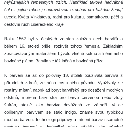
nejrůznějších řemeslných trzích. Například taková hedvábná
šála z jejích rukou je opravdovou ozdobou pro každou ženu,“
uvedla Květa Vinklátová, radní pro kulturu, památkovou péči a
cestovní ruch Libereckého kraje.
Roku 1562 byl v českých zemích založen cech barvířů a
během 16. století přišel rozkvět tohoto řemesla. Základním
zpracovávaným materiálem bývalo vlněné sukno a lněné nebo
bavlněné plátno. Barvila se též lněná a bavlněná příze.
K barvení se až do poloviny 19. století používala barviva z
přírodních zdrojů, zejména rostlinného původu. Využívaly se
rostliny místní, například boryt barvířský pro dosažení modrých
odstínů, mořena barvířská pro barvu červenou nebo žlutý
šafrán, stejně jako barviva dovážená ze zámoří. Velice
oblíbeným barvivem se stalo indigo, známé svou typickou
modrou barvou. Technologii přípravy a mísení barviv i samotné
postupy barvení si jednotlivé dílny střežily jako výrobní