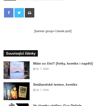
Tisknout
[banner group='clanek-pod']
Související články
Máte co číst? [fotky, komiks i napětí]
26. 7. 2026
Smålandské temno, komiks
18. 7. 2026
Ve zlomku vteřiny, Guy Delisle