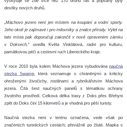
vyskytuje se zde více než 170 druhů řas a popsány byly
desítky nových druhů.
„Máchovo jezero není jen místem na koupání a vodní sporty.
Jeho okolí je zajímavé i pro milovníky a znalce přírody. Výlet na
tato místa pak doporučuji zakončit v nově opraveném zámku
v Doksech,“
uvedla Květa Vinklátová, radní pro kulturu,
památkovou péči a cestovní ruch Libereckého kraje.
V roce 2010 byla kolem Máchova jezera vybudována
naučná
stezka Swamp
, která seznamuje s chráněnými a kriticky
ohroženými živočichy, rostlinami a rybníkářstvím Máchova
jezera. Čítá šest naučných panelů s tématikou ochrany
životního prostředí. Celková délka trasy z Doks přes Břehyni
zpět do Doks činí 15 kilometrů a je vhodná pro pěší turisty.
Naučná stezka není v terénu označena, vede však po
značených turistických cestách; převážně po žluté. Mapka s