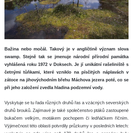
Bažina nebo močál. Takový je v angličtině význam slova
swamp. Stejně tak se jmenuje národní přírodní památka
vyhlášená roku 1972 v Doksech. Je jí unikátní rašeliniště s
četnými tůňkami, které vzniklo na písčitých náplavách v
zátoce na jihovýchodním břehu Máchova jezera poté, co se
při jeho založení zvedla hladina podzemní vody.
Vyskytuje se tu řada různých druhů řas a vzácných severských
druhů brouků. Zajímavé je také společenstvo ptáků zastoupené
bukačem velkým, motákem pochopem či ledňáčkem říčním.
Výjimečnost této oblasti potvrdily průzkumy v posledních letech: