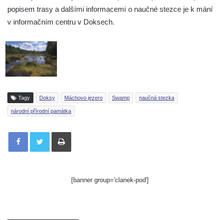
popisem trasy a dalšími informacemi o naučné stezce je k mání
v informačním centru v Doksech.
Tagy
Doksy
Máchovo jezero
Swamp
naučná stezka
národní přírodní památka
Tisknout
[banner group='clanek-pod']