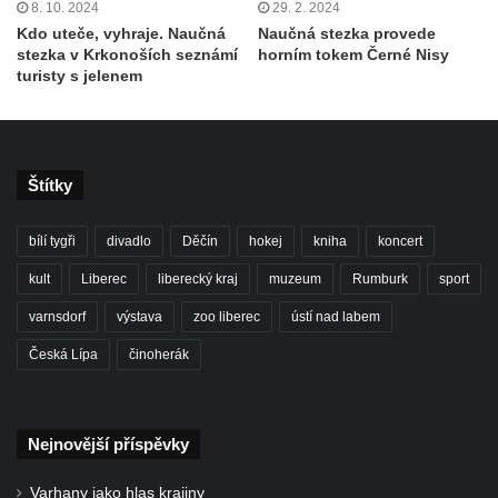
8. 10. 2024
29. 2. 2024
Kdo uteče, vyhraje. Naučná
Naučná stezka provede
stezka v Krkonoších seznámí
horním tokem Černé Nisy
turisty s jelenem
Štítky
bílí tygři
divadlo
Děčín
hokej
kniha
koncert
kult
Liberec
liberecký kraj
muzeum
Rumburk
sport
varnsdorf
výstava
zoo liberec
ústí nad labem
Česká Lípa
činoherák
Nejnovější příspěvky
Varhany jako hlas krajiny