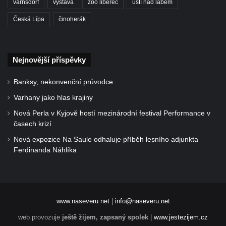
varnsdorf
výstava
zoo liberec
ústí nad labem
Česká Lípa
činoherák
Nejnovější příspěvky
Banksy, nekonvenční průvodce
Varhany jako hlas krajiny
Nová Perla v Kyjově hostí mezinárodní festival Performance v
časech krizí
Nová expozice Na Saule odhaluje příběh lesního adjunkta
Ferdinanda Náhlíka
www.naseveru.net
|
info@naseveru.net
web provozuje
ještě žijem, zapsaný spolek
|
www.jestezijem.cz