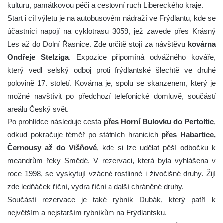
kulturu, památkovou péči a cestovní ruch Libereckého kraje.
Start i cíl výletu je na autobusovém nádraží ve Frýdlantu, kde se
účastníci napojí na cyklotrasu 3059, jež zavede přes Krásný
Les až do Dolní Řasnice. Zde určitě stojí za návštěvu
kovárna
Ondřeje Stelziga
. Expozice připomíná odvážného kováře,
který vedl selský odboj proti frýdlantské šlechtě ve druhé
polovině 17. století. Kovárna je, spolu se skanzenem, který je
možné navštívit po předchozí telefonické domluvě, součástí
areálu Český svět.
Po prohlídce následuje cesta
přes Horní Bulovku do Pertoltic
,
odkud pokračuje téměř po státních hranicích
přes Habartice,
Černousy až do Višňové
, kde si lze udělat pěší odbočku k
meandrům řeky Smědé. V rezervaci, která byla vyhlášena v
roce 1998, se vyskytují vzácné rostlinné i živočišné druhy. Žijí
zde ledňáček říční, vydra říční a další chráněné druhy.
Součástí rezervace je také rybník Dubák, který patří k
největším a nejstarším rybníkům na Frýdlantsku.