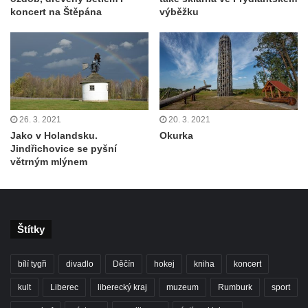
koncert na Štěpána
výběžku
26. 3. 2021
20. 3. 2021
Jako v Holandsku.
Okurka
Jindřichovice se pyšní
větrným mlýnem
Štítky
bílí tygři
divadlo
Děčín
hokej
kniha
koncert
kult
Liberec
liberecký kraj
muzeum
Rumburk
sport