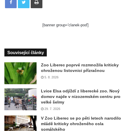
[banner group='clanek-pod']
Související články
Zoo Liberec poprvé rozmnožila kriticky
ohroženou listovnici přízračnou
5. 8. 2026
Lvice Elsa odjíždí z liberecké zoo. Nový
domov najde v nizozemském centru pro
velké šelmy
29. 7. 2026
V Zoo Liberec se po pěti letech narodilo
mládě kriticky ohroženého osla
somálského