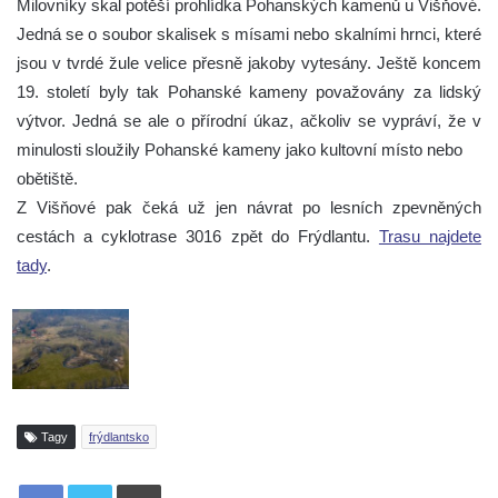
Milovníky skal potěší prohlídka Pohanských kamenů u Višňové.
Jedná se o soubor skalisek s mísami nebo skalními hrnci, které
jsou v tvrdé žule velice přesně jakoby vytesány. Ještě koncem
19. století byly tak Pohanské kameny považovány za lidský
výtvor. Jedná se ale o přírodní úkaz, ačkoliv se vypráví, že v
minulosti sloužily Pohanské kameny jako kultovní místo nebo
obětiště.
Z Višňové pak čeká už jen návrat po lesních zpevněných
cestách a cyklotrase 3016 zpět do Frýdlantu.
Trasu najdete
tady
.
Tagy
frýdlantsko
Tisknout