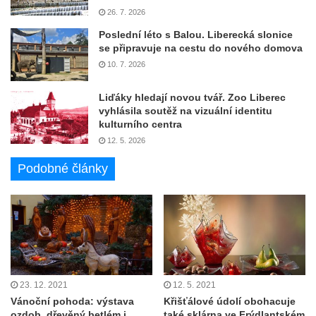
26. 7. 2026
Poslední léto s Balou. Liberecká slonice
se připravuje na cestu do nového domova
10. 7. 2026
Liďáky hledají novou tvář. Zoo Liberec
vyhlásila soutěž na vizuální identitu
kulturního centra
12. 5. 2026
Podobné články
23. 12. 2021
12. 5. 2021
Vánoční pohoda: výstava
Křišťálové údolí obohacuje
ozdob, dřevěný betlém i
také sklárna ve Frýdlantském