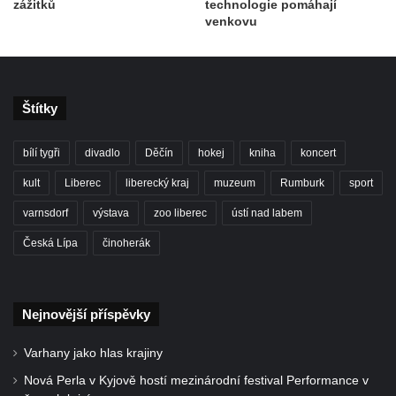
zážitků
technologie pomáhají
venkovu
Štítky
bílí tygři
divadlo
Děčín
hokej
kniha
koncert
kult
Liberec
liberecký kraj
muzeum
Rumburk
sport
varnsdorf
výstava
zoo liberec
ústí nad labem
Česká Lípa
činoherák
Nejnovější příspěvky
Varhany jako hlas krajiny
Nová Perla v Kyjově hostí mezinárodní festival Performance v