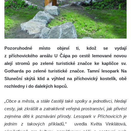
Pozoruhodné místo objeví ti, kdož se vydají
z příchovického areálu U Čápa po cestě lemované novou
alejí stromů po zelené turistické značce ke kapličce sv.
Gotharda po zelené turistické značce. Tamní lesopark Na
Sluneční skýtá klid a výhled na příchovický kostelík, obě
rozhledny i do dalekých kopců.
„Obce a města, a stále častěji také spolky a jednotlivci, hledají
cesty, jak zkrášlit a zatraktivnit veřejná prostranství, jak přivést
zejména děti k poznávání přírody. Lesopark v Příchovicích je
jedním z takových příkladů,“
uvedla Květa Vinklátová,