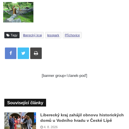
Tagy
liberecký kraj
lesopark
Příchovice
Tisknout
[banner group='clanek-pod']
Související články
Liberecký kraj zahájil obnovu historických
domů u Vodního hradu v České Lípě
4. 8. 2026