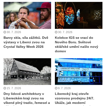
30. 7. 2026
30. 7. 2026
Barvy skla, síla zážitků. Dvě
Kolekce IGS se vrací do
výstavy v Liberci zvou na
Nového Boru. Světové
Crystal Valley Week 2026
sklářské umění našlo nový
domov
15. 7. 2026
9. 7. 2026
Dny lidové architektury v
Liberecký kraj otevře
Libereckém kraji zvou na
vzorovou prodejnu 24/7.
víkend plný tradic, řemesel a
Ukáže, jak moderní