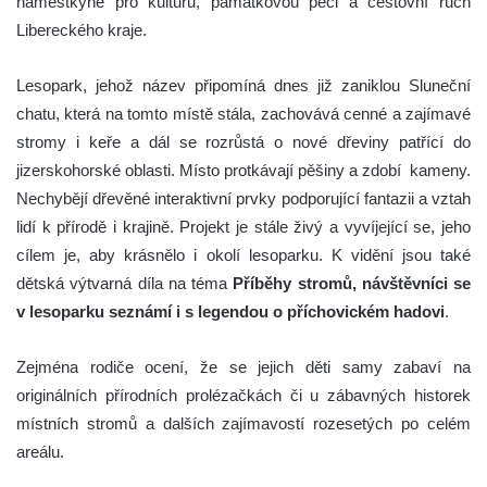
náměstkyně pro kulturu, památkovou péči a cestovní ruch
Libereckého kraje.
Lesopark, jehož název připomíná dnes již zaniklou Sluneční
chatu, která na tomto místě stála, zachovává cenné a zajímavé
stromy i keře a dál se rozrůstá o nové dřeviny patřící do
jizerskohorské oblasti. Místo protkávají pěšiny a zdobí kameny.
Nechybějí dřevěné interaktivní prvky podporující fantazii a vztah
lidí k přírodě i krajině. Projekt je stále živý a vyvíjející se, jeho
cílem je, aby krásnělo i okolí lesoparku. K vidění jsou také
dětská výtvarná díla na téma
Příběhy stromů, návštěvníci se
v lesoparku seznámí i s legendou o příchovickém hadovi
.
Zejména rodiče ocení, že se jejich děti samy zabaví na
originálních přírodních prolézačkách či u zábavných historek
místních stromů a dalších zajímavostí rozesetých po celém
areálu.