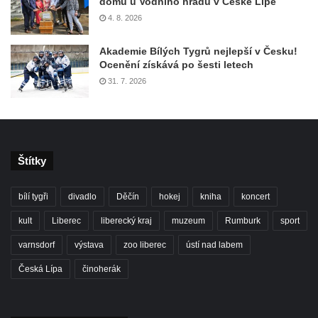
domů u Vodního hradu v České Lípě
4. 8. 2026
Akademie Bílých Tygrů nejlepší v Česku!
Ocenění získává po šesti letech
31. 7. 2026
Štítky
bílí tygři
divadlo
Děčín
hokej
kniha
koncert
kult
Liberec
liberecký kraj
muzeum
Rumburk
sport
varnsdorf
výstava
zoo liberec
ústí nad labem
Česká Lípa
činoherák