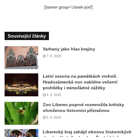
[banner group='clanek-pod']
Související články
Varhany jako hlas krajiny
7. 8. 2026
Letní sezona na památkách vrcholí.
Hradozámecká noc nabídne večerní
prohlídky i mimořádné zážitky
5. 8. 2026
Zoo Liberec poprvé rozmnožila kriticky
ohroženou listovnici přízračnou
5. 8. 2026
Liberecký kraj zahájil obnovu historických