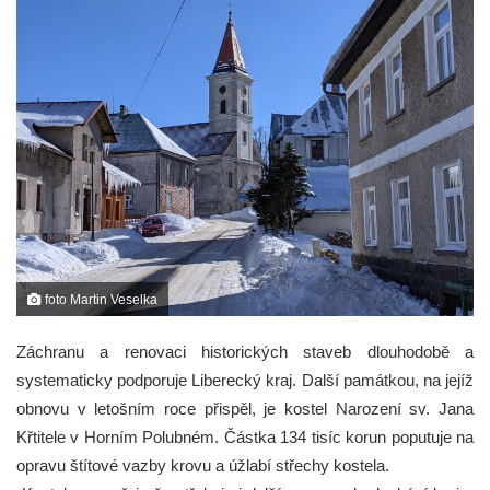
foto Martin Veselka
Záchranu a renovaci historických staveb dlouhodobě a
systematicky podporuje Liberecký kraj. Další památkou, na jejíž
obnovu v letošním roce přispěl, je kostel Narození sv. Jana
Křtitele v Horním Polubném. Částka 134 tisíc korun poputuje na
opravu štítové vazby krovu a úžlabí střechy kostela.