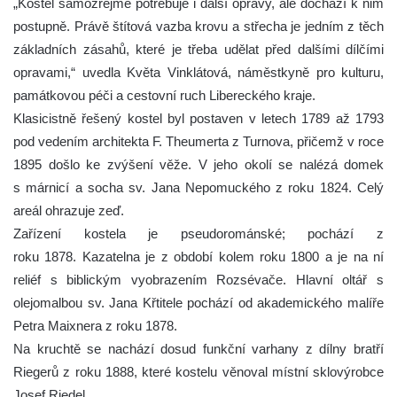
„Kostel samozřejmě potřebuje i další opravy, ale dochází k nim
postupně. Právě štítová vazba krovu a střecha je jedním z těch
základních zásahů, které je třeba udělat před dalšími dílčími
opravami,“ uvedla Květa Vinklátová, náměstkyně pro kulturu,
památkovou péči a cestovní ruch Libereckého kraje.
Klasicistně řešený kostel byl postaven v letech 1789 až 1793
pod vedením architekta F. Theumerta z Turnova, přičemž v roce
1895 došlo ke zvýšení věže. V jeho okolí se nalézá domek
s márnicí a socha sv. Jana Nepomuckého z roku 1824. Celý
areál ohrazuje zeď.
Zařízení kostela je pseudorománské; pochází z
roku 1878. Kazatelna je z období kolem roku 1800 a je na ní
reliéf s biblickým vyobrazením Rozsévače. Hlavní oltář s
olejomalbou sv. Jana Křtitele pochází od akademického malíře
Petra Maixnera z roku 1878.
Na kruchtě se nachází dosud funkční varhany z dílny bratří
Riegerů z roku 1888, které kostelu věnoval místní sklovýrobce
Josef Riedel.