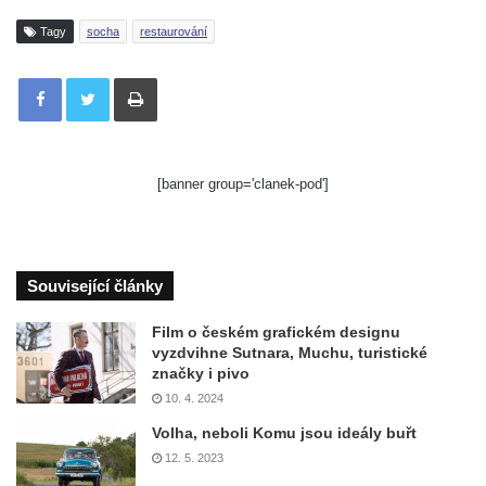
Tagy
socha
restaurování
Tisknout
[banner group='clanek-pod']
Související články
Film o českém grafickém designu
vyzdvihne Sutnara, Muchu, turistické
značky i pivo
10. 4. 2024
Volha, neboli Komu jsou ideály buřt
12. 5. 2023