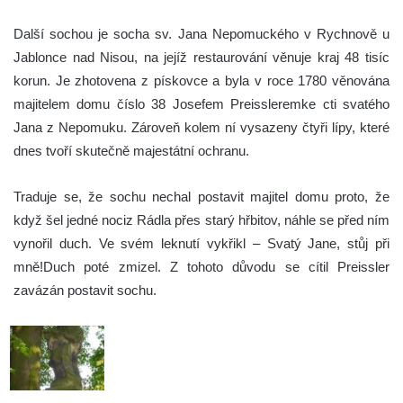
Další sochou je socha sv. Jana Nepomuckého v Rychnově u
Jablonce nad Nisou, na jejíž restaurování věnuje kraj 48 tisíc
korun. Je zhotovena z pískovce a byla v roce 1780 věnována
majitelem domu číslo 38 Josefem Preissleremke cti svatého
Jana z Nepomuku. Zároveň kolem ní vysazeny čtyři lípy, které
dnes tvoří skutečně majestátní ochranu.
Traduje se, že sochu nechal postavit majitel domu proto, že
když šel jedné nociz Rádla přes starý hřbitov, náhle se před ním
vynořil duch. Ve svém leknutí vykřikl – Svatý Jane, stůj při
mně!Duch poté zmizel. Z tohoto důvodu se cítil Preissler
zavázán postavit sochu.