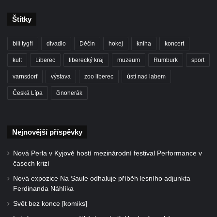
Štítky
bílí tygři
divadlo
Děčín
hokej
kniha
koncert
kult
Liberec
liberecký kraj
muzeum
Rumburk
sport
varnsdorf
výstava
zoo liberec
ústí nad labem
Česká Lípa
činoherák
Nejnovější příspěvky
Nová Perla v Kyjově hostí mezinárodní festival Performance v
časech krizí
Nová expozice Na Saule odhaluje příběh lesního adjunkta
Ferdinanda Náhlíka
Svět bez konce [komiks]