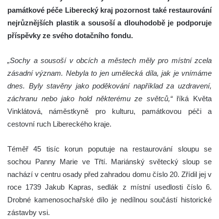
památkové péče Liberecký kraj pozornost také restaurování
nejrůznějších plastik a sousoší a dlouhodobě je podporuje
příspěvky ze svého dotačního fondu.
„Sochy a sousoší v obcích a městech měly pro místní zcela
zásadní význam. Nebyla to jen umělecká díla, jak je vnímáme
dnes. Byly stavěny jako poděkování například za uzdravení,
záchranu nebo jako hold některému ze světců,“
říká Květa
Vinklátová, náměstkyně pro kulturu, památkovou péči a
cestovní ruch Libereckého kraje.
Téměř 45 tisíc korun poputuje na restaurování sloupu se
sochou Panny Marie ve Třtí. Mariánský světecký sloup se
nachází v centru osady před zahradou domu číslo 20. Zřídil jej v
roce 1739 Jakub Kapras, sedlák z místní usedlosti číslo 6.
Drobné kamenosochařské dílo je nedílnou součástí historické
zástavby vsi.