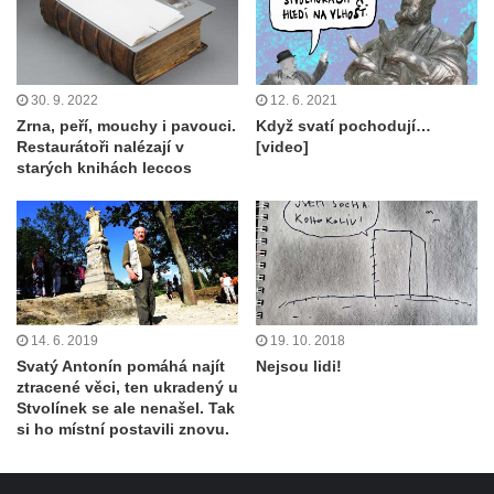
30. 9. 2022
12. 6. 2021
Zrna, peří, mouchy i pavouci.
Když svatí pochodují…
Restaurátoři nalézají v
[video]
starých knihách leccos
14. 6. 2019
19. 10. 2018
Svatý Antonín pomáhá najít
Nejsou lidi!
ztracené věci, ten ukradený u
Stvolínek se ale nenašel. Tak
si ho místní postavili znovu.