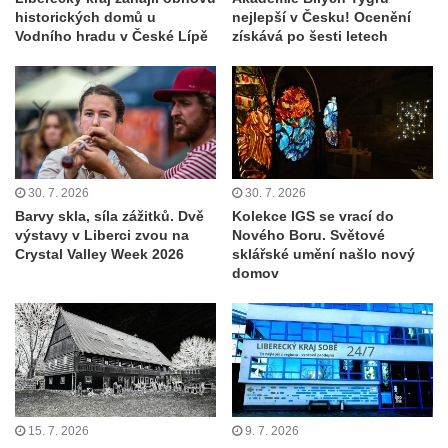
historických domů u
nejlepší v Česku! Ocenění
Vodního hradu v České Lípě
získává po šesti letech
30. 7. 2026
30. 7. 2026
Barvy skla, síla zážitků. Dvě
Kolekce IGS se vrací do
výstavy v Liberci zvou na
Nového Boru. Světové
Crystal Valley Week 2026
sklářské umění našlo nový
domov
15. 7. 2026
9. 7. 2026