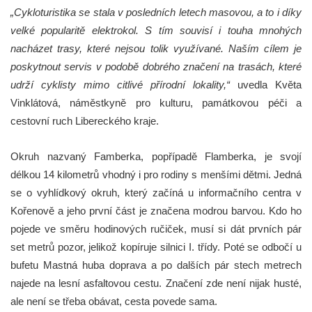
„Cykloturistika se stala v posledních letech masovou, a to i díky
velké popularitě elektrokol. S tím souvisí i touha mnohých
nacházet trasy, které nejsou tolik využívané. Naším cílem je
poskytnout servis v podobě dobrého značení na trasách, které
udrží cyklisty mimo citlivé přírodní lokality,“
uvedla Květa
Vinklátová, náměstkyně pro kulturu, památkovou péči a
cestovní ruch Libereckého kraje.
Okruh nazvaný Famberka, popřípadě Flamberka, je svojí
délkou 14 kilometrů vhodný i pro rodiny s menšími dětmi. Jedná
se o vyhlídkový okruh, který začíná u informačního centra v
Kořenově a jeho první část je značena modrou barvou. Kdo ho
pojede ve směru hodinových ručiček, musí si dát prvních pár
set metrů pozor, jelikož kopíruje silnici I. třídy. Poté se odbočí u
bufetu Mastná huba doprava a po dalších pár stech metrech
najede na lesní asfaltovou cestu. Značení zde není nijak husté,
ale není se třeba obávat, cesta povede sama.