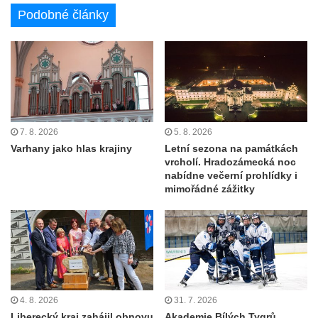
Podobné články
7. 8. 2026
5. 8. 2026
Varhany jako hlas krajiny
Letní sezona na památkách
vrcholí. Hradozámecká noc
nabídne večerní prohlídky i
mimořádné zážitky
4. 8. 2026
31. 7. 2026
Liberecký kraj zahájil obnovu
Akademie Bílých Tygrů