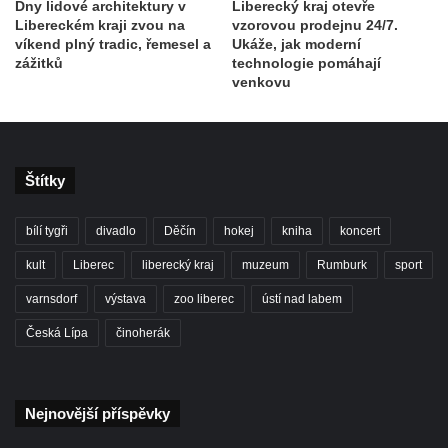
Dny lidové architektury v
Liberecký kraj otevře
Libereckém kraji zvou na
vzorovou prodejnu 24/7.
víkend plný tradic, řemesel a
Ukáže, jak moderní
zážitků
technologie pomáhají
venkovu
Štítky
bílí tygři
divadlo
Děčín
hokej
kniha
koncert
kult
Liberec
liberecký kraj
muzeum
Rumburk
sport
varnsdorf
výstava
zoo liberec
ústí nad labem
Česká Lípa
činoherák
Nejnovější příspěvky