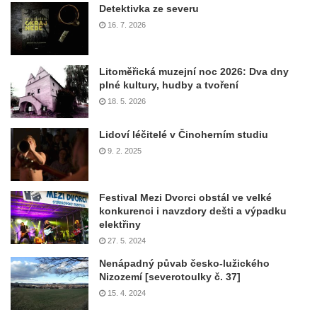
Detektivka ze severu
16. 7. 2026
Litoměřická muzejní noc 2026: Dva dny
plné kultury, hudby a tvoření
18. 5. 2026
Lidoví léčitelé v Činoherním studiu
9. 2. 2025
Festival Mezi Dvorci obstál ve velké
konkurenci i navzdory dešti a výpadku
elektřiny
27. 5. 2024
Nenápadný půvab česko-lužického
Nizozemí [severotoulky č. 37]
15. 4. 2024