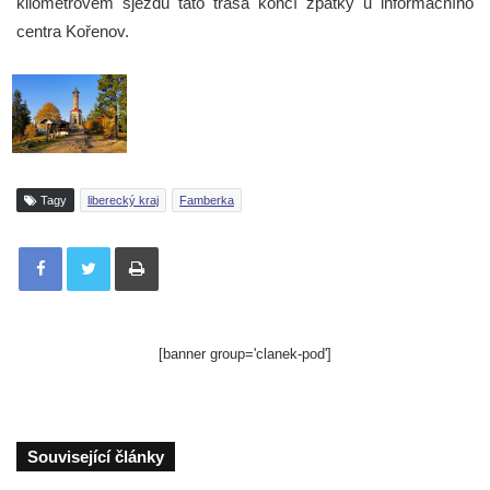
kilometrovém sjezdu tato trasa končí zpátky u informačního
centra Kořenov.
Tagy
liberecký kraj
Famberka
Tisknout
[banner group='clanek-pod']
Související články