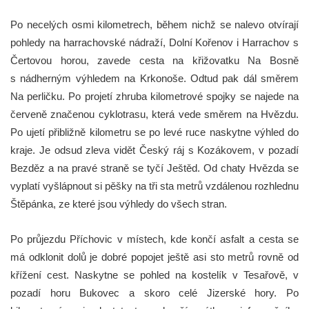
Po necelých osmi kilometrech, během nichž se nalevo otvírají
pohledy na harrachovské nádraží, Dolní Kořenov i Harrachov s
Čertovou horou, zavede cesta na křižovatku Na Bosně
s nádherným výhledem na Krkonoše. Odtud pak dál směrem
Na perličku. Po projetí zhruba kilometrové spojky se najede na
červeně značenou cyklotrasu, která vede směrem na Hvězdu.
Po ujetí přibližně kilometru se po levé ruce naskytne výhled do
kraje. Je odsud zleva vidět Český ráj s Kozákovem, v pozadí
Bezděz a na pravé straně se tyčí Ještěd. Od chaty Hvězda se
vyplatí vyšlápnout si pěšky na tři sta metrů vzdálenou rozhlednu
Štěpánka, ze které jsou výhledy do všech stran.
Po průjezdu Příchovic v místech, kde končí asfalt a cesta se
má odklonit dolů je dobré popojet ještě asi sto metrů rovně od
křížení cest. Naskytne se pohled na kostelík v Tesařově, v
pozadí horu Bukovec a skoro celé Jizerské hory. Po