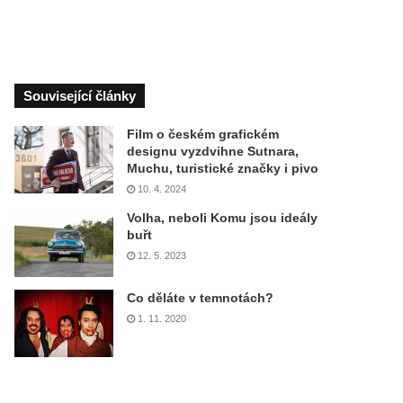
Související články
Film o českém grafickém
designu vyzdvihne Sutnara,
Muchu, turistické značky i pivo
10. 4. 2024
Volha, neboli Komu jsou ideály
buřt
12. 5. 2023
Co děláte v temnotách?
1. 11. 2020