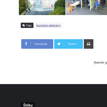
Tagy
bezemisní elektrárny
Tisknout
Facebook
Twitter
[banner g
Štítky