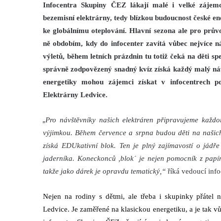
Infocentra Skupiny ČEZ lákají malé i velké zájem
bezemisní elektrárny, tedy blízkou budoucnost české ene
ke globálnímu oteplování. Hlavní sezona ale pro prův
ně obdobím, kdy do infocenter zavítá vůbec nejvíce n
výletů, během letních prázdnin tu totiž čeká na děti s
správně zodpovězený snadný kvíz získá každý malý návš
energetiky mohou zájemci získat v infocentrech po
Elektrárny Ledvice.
„
Pro návštěvníky našich elektráren připravujeme každo
výjimkou. Během července a srpna budou děti na našich 
získá EDUkativní blok. Ten je plný zajímavostí o jád
jaderníka. Koneckonců ,blok´ je nejen pomocník z papíru
takže jako dárek je opravdu tematický,“
říká vedoucí inf
Nejen na rodiny s dětmi, ale třeba i skupinky přátel 
Ledvice. Je zaměřené na klasickou energetiku, a je tak v