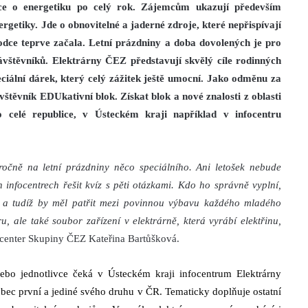
ce o energetiku po celý rok. Zájemcům ukazují především
rgetiky. Jde o obnovitelné a jaderné zdroje, které nepřispívají
odce teprve začala. Letní prázdniny a doba dovolených je pro
ávštěvníků. Elektrárny ČEZ představují skvělý cíle rodinných
peciální dárek, který celý zážitek ještě umocní. Jako odměnu za
těvník EDUkativní blok. Získat blok a nové znalosti z oblasti
 celé republice, v Ústeckém kraji například v infocentru
ročně na letní prázdniny něco speciálního. Ani letošek nebude
infocentrech řešit kvíz s pěti otázkami. Kdo ho správně vyplní,
ře a tudíž by měl patřit mezi povinnou výbavu každého mladého
, ale také soubor zařízení v elektrárně, která vyrábí elektřinu,
ocenter Skupiny ČEZ Kateřina Bartůšková.
nebo jednotlivce čeká v Ústeckém kraji infocentrum Elektrárny
ůbec první a jediné svého druhu v ČR. Tematicky doplňuje ostatní