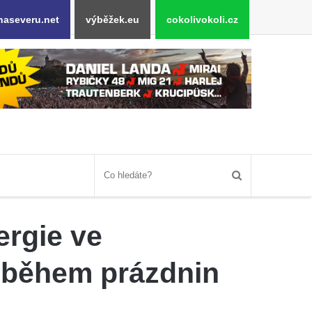
naseveru.net
výběžek.eu
cokolivokoli.cz
ergie ve
 během prázdnin