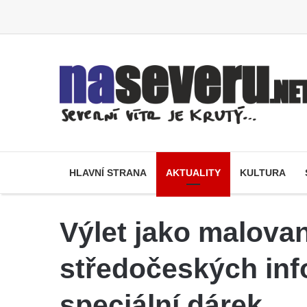
HLAVNÍ STRANA
AKTUALITY
KULTURA
Výlet jako malovan
středočeských inf
speciální dárek