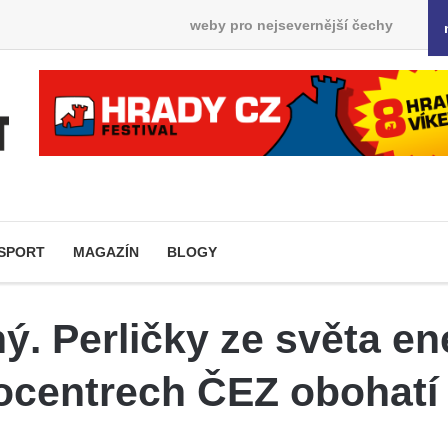
weby pro nejsevernější čechy
SPORT
MAGAZÍN
BLOGY
ý. Perličky ze světa en
ocentrech ČEZ obohatí