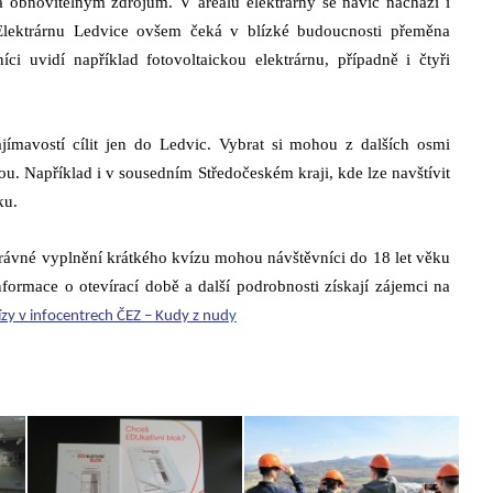
a obnovitelným zdrojům. V areálu elektrárny se navíc nachází i
 Elektrárnu Ledvice ovšem čeká v blízké budoucnosti přeměna
ci uvidí například fotovoltaickou elektrárnu, případně i čtyři
jímavostí cílit jen do Ledvic. Vybrat si mohou z dalších osmi
ou. Například i v sousedním Středočeském kraji, kde lze navštívit
ku.
ávné vyplnění krátkého kvízu mohou návštěvníci do 18 let věku
nformace o otevírací době a další podrobnosti získají zájemci na
ízy v infocentrech ČEZ – Kudy z nud
y