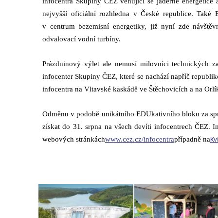
infocentra Skupiny ČEZ věnující se jaderné energetice 
nejvyšší oficiální rozhledna v České republice. Také
v centrum bezemisní energetiky, již nyní zde návštěvní
odvalovací vodní turbíny.
Prázdninový výlet ale nemusí milovníci technických za
infocenter Skupiny ČEZ, které se nachází napříč republik
infocentra na Vltavské kaskádě ve Štěchovicích a na Orlí
Odměnu v podobě unikátního EDUkativního bloku za spr
získat do 31. srpna na všech devíti infocentrech ČEZ. I
webových stránkách
www.cez.cz/infocentra
případně na
Kv