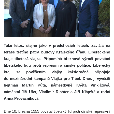
Také letos, stejně jako v předchozích letech, zavlála na
terase třetího patra budovy Krajského úřadu Libereckého
kraje tibetská vlajka. Připomíná březnové výročí povstání
tibetského lidu proti represím a čínské politice. Liberecký
kraj se pověšením vlajky každoročně připojuje
do mezinárodní kampaně Vlajka pro Tibet. Dnes ji vyvěsili
hejtman Martin Půta, náměstkyně Květa Vinklátová,
náměstci Jiří Ulvr, Vladimír Richter a Jiří Klápště a radní
Anna Provazníková.
Dne 10. března 1959 povstal tibetský lid proti čínské represivní