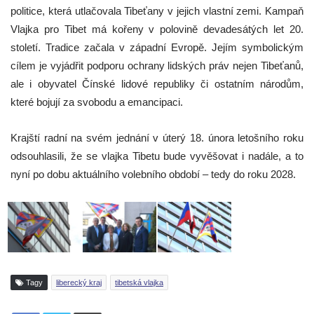
politice, která utlačovala Tibeťany v jejich vlastní zemi. Kampaň
Vlajka pro Tibet má kořeny v polovině devadesátých let 20.
století. Tradice začala v západní Evropě. Jejím symbolickým
cílem je vyjádřit podporu ochrany lidských práv nejen Tibeťanů,
ale i obyvatel Čínské lidové republiky či ostatním národům,
které bojují za svobodu a emancipaci.
Krajští radní na svém jednání v úterý 18. února letošního roku
odsouhlasili, že se vlajka Tibetu bude vyvěšovat i nadále, a to
nyní po dobu aktuálního volebního období – tedy do roku 2028.
Tagy
liberecký kraj
tibetská vlajka
Tisknout