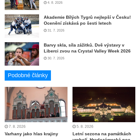
4. 8. 2026
Akademie Bílých Tygrů nejlepší v Česku!
Ocenění získává po šesti letech
31. 7. 2026
Barvy skla, síla zážitků. Dvě výstavy v
Liberci zvou na Crystal Valley Week 2026
30. 7. 2026
Podobné články
7. 8. 2026
5. 8. 2026
Varhany jako hlas krajiny
Letní sezona na památkách
vrcholí. Hradozámecká noc