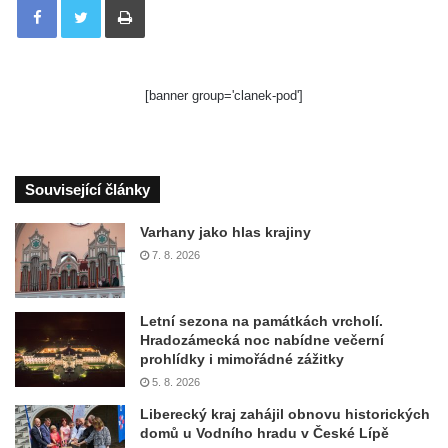
[banner group='clanek-pod']
Související články
Varhany jako hlas krajiny
7. 8. 2026
Letní sezona na památkách vrcholí.
Hradozámecká noc nabídne večerní
prohlídky i mimořádné zážitky
5. 8. 2026
Liberecký kraj zahájil obnovu historických
domů u Vodního hradu v České Lípě