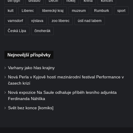
bílí tygři
divadlo
Děčín
hokej
kniha
koncert
kult
Liberec
liberecký kraj
muzeum
Rumburk
sport
varnsdorf
výstava
zoo liberec
ústí nad labem
Česká Lípa
činoherák
Nejnovější příspěvky
Varhany jako hlas krajiny
Nová Perla v Kyjově hostí mezinárodní festival Performance v
časech krizí
Nová expozice Na Saule odhaluje příběh lesního adjunkta
Ferdinanda Náhlíka
Svět bez konce [komiks]