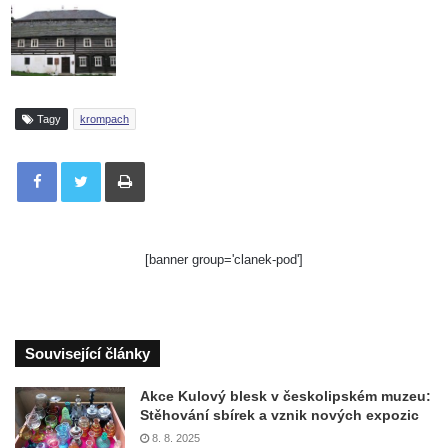
Tagy
krompach
Tisknout
[banner group='clanek-pod']
Související články
Akce Kulový blesk v českolipském muzeu:
Stěhování sbírek a vznik nových expozic
8. 8. 2025