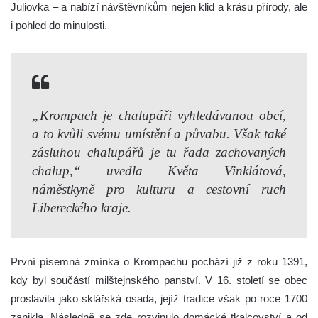
Juliovka – a nabízí návštěvníkům nejen klid a krásu přírody, ale
i pohled do minulosti.
„Krompach je chalupáři vyhledávanou obcí,
a to kvůli svému umístění a půvabu. Však také
zásluhou chalupářů je tu řada zachovaných
chalup,“ uvedla Květa Vinklátová,
náměstkyně pro kulturu a cestovní ruch
Libereckého kraje.
První písemná zmínka o Krompachu pochází již z roku 1391,
kdy byl součástí milštejnského panství. V 16. století se obec
proslavila jako sklářská osada, jejíž tradice však po roce 1700
zanikla. Následně se zde rozvinulo domácké tkalcovství a od