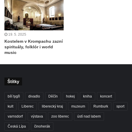
19. 5. 2025
Kostelem v Krompachu zazní
spirituály, folklór i world
music
Štítky
bílí tygři
divadlo
Děčín
hokej
kniha
koncert
kult
Liberec
liberecký kraj
muzeum
Rumburk
sport
varnsdorf
výstava
zoo liberec
ústí nad labem
Česká Lípa
činoherák