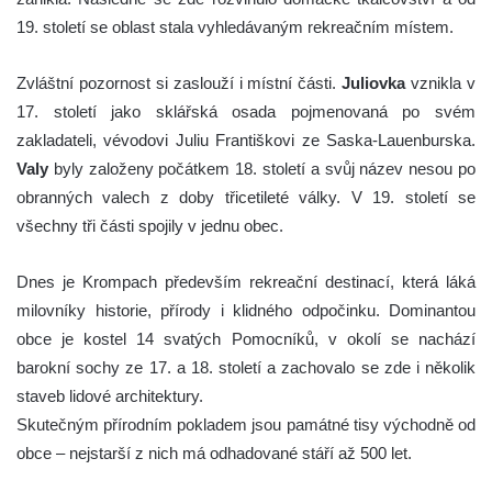
19. století se oblast stala vyhledávaným rekreačním místem.
Zvláštní pozornost si zaslouží i místní části.
Juliovka
vznikla v
17. století jako sklářská osada pojmenovaná po svém
zakladateli, vévodovi Juliu Františkovi ze Saska-Lauenburska.
Valy
byly založeny počátkem 18. století a svůj název nesou po
obranných valech z doby třicetileté války. V 19. století se
všechny tři části spojily v jednu obec.
Dnes je Krompach především rekreační destinací, která láká
milovníky historie, přírody i klidného odpočinku. Dominantou
obce je kostel 14 svatých Pomocníků, v okolí se nachází
barokní sochy ze 17. a 18. století a zachovalo se zde i několik
staveb lidové architektury.
Skutečným přírodním pokladem jsou památné tisy východně od
obce – nejstarší z nich má odhadované stáří až 500 let.