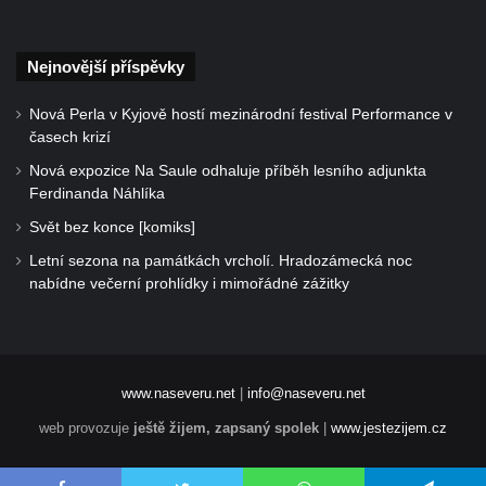
Nejnovější příspěvky
Nová Perla v Kyjově hostí mezinárodní festival Performance v
časech krizí
Nová expozice Na Saule odhaluje příběh lesního adjunkta
Ferdinanda Náhlíka
Svět bez konce [komiks]
Letní sezona na památkách vrcholí. Hradozámecká noc
nabídne večerní prohlídky i mimořádné zážitky
www.naseveru.net
|
info@naseveru.net
web provozuje
ještě žijem, zapsaný spolek
|
www.jestezijem.cz