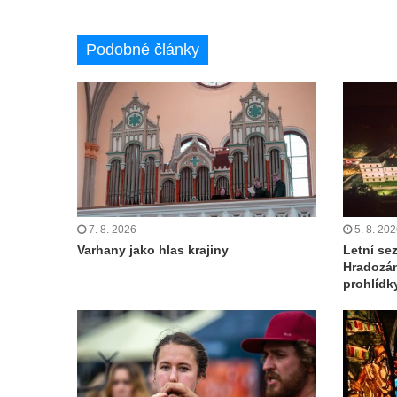
Podobné články
7. 8. 2026
5. 8. 20
Varhany jako hlas krajiny
Letní se
Hradozám
prohlídk