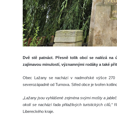
Dvě stě patnáct. Přesně tolik obcí se nalézá na
zajímavou minulostí, významnými rodáky a také přita
Obec Lažany se nachází v nadmořské výšce 270 met
severozápadně od Turnova. Střed obce je tvořen kotlinou
„
Lažany jsou vyhlášené zejména svými mošty a jablečný
okolí se nachází řada přitažlivých turistických cílů,“
ř
Libereckého kraje.