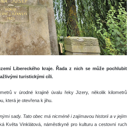
 území Libereckého kraje. Řada z nich se může pochlubit
žlivými turistickými cíli.
rů v úrodné krajině úvalu řeky Jizery, několik kilometrů
, která je otevřena k jihu.
mi sady. Tato obec má nicméně i zajímavou historii a v jejím
íká Květa Vinklátová, náměstkyně pro kulturu a cestovní ruch