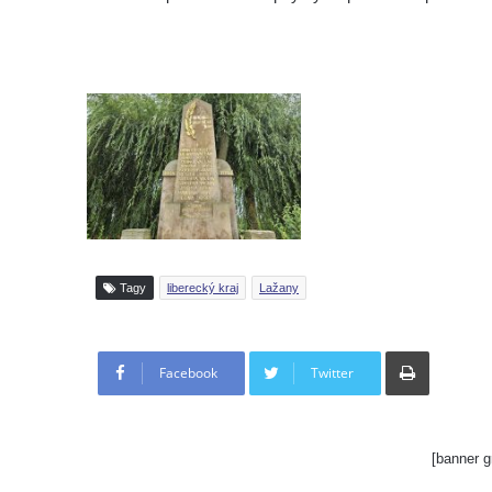
Tagy
liberecký kraj
Lažany
Tisknout
Facebook
Twitter
[banner g