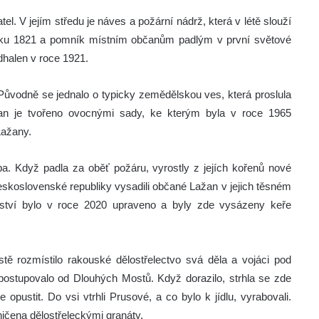
l. V jejím středu je náves a požární nádrž, která v létě slouží
 roku 1821 a pomník místním občanům padlým v první světové
dhalen v roce 1921.
ůvodně se jednalo o typicky zemědělskou ves, která proslula
žan je tvořeno ovocnými sady, ke kterým byla v roce 1965
Lažany.
lípa. Když padla za oběť požáru, vyrostly z jejích kořenů nové
Československé republiky vysadili občané Lažan v jejich těsném
anství bylo v roce 2020 upraveno a byly zde vysázeny keře
ě rozmístilo rakouské dělostřelectvo svá děla a vojáci pod
 postupovalo od Dlouhých Mostů. Když dorazilo, strhla se zde
 opustit. Do vsi vtrhli Prusové, a co bylo k jídlu, vyrabovali.
ničena dělostřeleckými granáty.