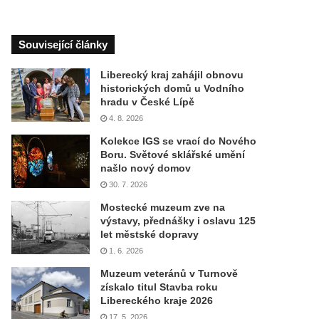
Související články
Liberecký kraj zahájil obnovu
historických domů u Vodního
hradu v České Lípě
4. 8. 2026
Kolekce IGS se vrací do Nového
Boru. Světové sklářské umění
našlo nový domov
30. 7. 2026
Mostecké muzeum zve na
výstavy, přednášky i oslavu 125
let městské dopravy
1. 6. 2026
Muzeum veteránů v Turnově
získalo titul Stavba roku
Libereckého kraje 2026
17. 5. 2026