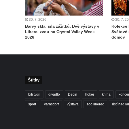
30. 7. 2026
30. 7. 2
Barvy skla, síla zážitků. Dvě výstavy v
Kolekce 
Liberci zvou na Crystal Valley Week
Světové 
2026
domov
Štítky
bílí tygři
divadlo
Děčín
hokej
kniha
koncer
sport
varnsdorf
výstava
zoo liberec
ústí nad l