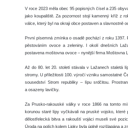
V roce 2023 měla obec 95 popisných čísel a 235 obyvate
jako koupaliště. Za pozornost stojí kamenný kříž z
válce, který byl na okraji obce postaven a slavnostně o
První písemná zmínka o osadě pochází z roku 1397. P
pěstováním ovoce a zeleniny. I okolí dnešních La
postavena moštovna ovoce – nynější firma Moštovna 
Až do 80. let 20. století stávala v Lažanech staletá 
stromy. U příležitosti 100. výročí vzniku samostatné 
sousedství Strom republiky – lípu srdčitou. Prostr
a osazeny lavičky.
Za Prusko-rakouské války v roce 1866 na tomto míst
korunou staré lípy vyčkávali na pruské vojsko, které
dělostřelecká bitva a rakouští vojáci museli své pozice
Úroda na polích kolem Lipky byla úplně rozšlapána a z