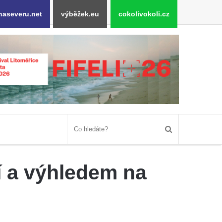
naseveru.net
výběžek.eu
cokolivokoli.cz
í a výhledem na