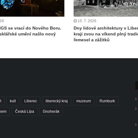
026
15. 7. 2026
IGS se vrací do Nového Boru.
Dny lidové architektury v Lib
sklářské umění našlo nový
kraji zvou na víkend plný tradi
řemesel a zážitků
t
kult
Liberec
liberecký kraj
muzeum
Rumburk
abem
Česká Lípa
činoherák