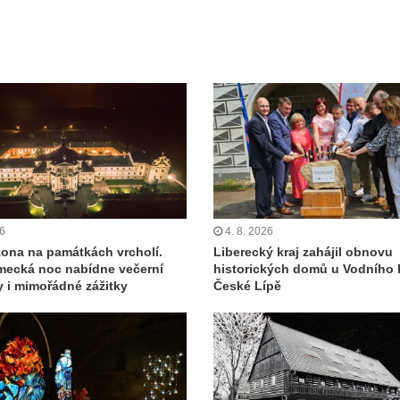
26
4. 8. 2026
zona na památkách vrcholí.
Liberecký kraj zahájil obnovu
ecká noc nabídne večerní
historických domů u Vodního 
y i mimořádné zážitky
České Lípě