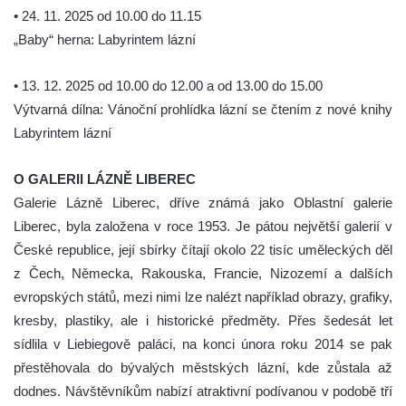
• 24. 11. 2025 od 10.00 do 11.15
„Baby“ herna: Labyrintem lázní
• 13. 12. 2025 od 10.00 do 12.00 a od 13.00 do 15.00
Výtvarná dílna: Vánoční prohlídka lázní se čtením z nové knihy
Labyrintem lázní
O GALERII LÁZNĚ LIBEREC
Galerie Lázně Liberec, dříve známá jako Oblastní galerie
Liberec, byla založena v roce 1953. Je pátou největší galerií v
České republice, její sbírky čítají okolo 22 tisíc uměleckých děl
z Čech, Německa, Rakouska, Francie, Nizozemí a dalších
evropských států, mezi nimi lze nalézt například obrazy, grafiky,
kresby, plastiky, ale i historické předměty. Přes šedesát let
sídlila v Liebiegově paláci, na konci února roku 2014 se pak
přestěhovala do bývalých městských lázní, kde zůstala až
dodnes. Návštěvníkům nabízí atraktivní podívanou v podobě tří