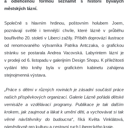
a odlehčenou formou seznámit s historií bývalých
městských lázní.
Společně s hlavním hrdinou, poštovním holubem Joem,
poznávají světlé i temnější chvíle, které lázně v průběhu
bouřlivého 20. století v Liberci zažily. Příběh doprovází ilustrace
od renomovaného výtvarníka Patrika Antczaka, o grafickou
stránku se postarala Andrea Vacovská. Labyrintem lázní je
v prodeji od 6. listopadu v galerijním Design Shopu. K příležitosti
vydání této knihy byla v grafickém kabinetu zahájena
stejnojmenná výstava.
„Práce s dětmi v různých rovinách je zásadní součástí práce
našich příspěvkových organizací. Galerie Lázně pořádá dětské
vernisáže a vzdělávací programy. Publikace je tak dalším
krokem, jak zaujmout a lákat k umění děti, a vychovávat si tak
věrné návštěvníky do budoucna“
, říká Květa Vinklátová,
náměstkyně pro kulturu a cestovní ruch Libereckého kraje.