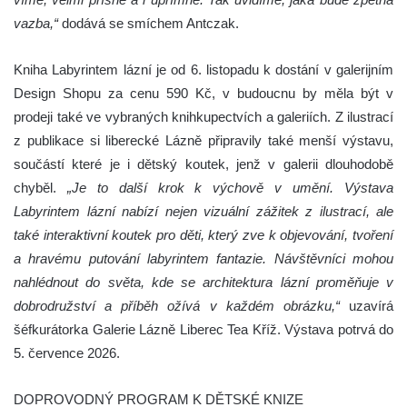
vazba,“
dodává se smíchem Antczak.
Kniha Labyrintem lázní je od 6. listopadu k dostání v galerijním
Design Shopu za cenu 590 Kč, v budoucnu by měla být v
prodeji také ve vybraných knihkupectvích a galeriích. Z ilustrací
z publikace si liberecké Lázně připravily také menší výstavu,
součástí které je i dětský koutek, jenž v galerii dlouhodobě
chyběl.
„Je to další krok k výchově v umění. Výstava
Labyrintem lázní nabízí nejen vizuální zážitek z ilustrací, ale
také interaktivní koutek pro děti, který zve k objevování, tvoření
a hravému putování labyrintem fantazie. Návštěvníci mohou
nahlédnout do světa, kde se architektura lázní proměňuje v
dobrodružství a příběh ožívá v každém obrázku,“
uzavírá
šéfkurátorka Galerie Lázně Liberec Tea Kříž. Výstava potrvá do
5. července 2026.
DOPROVODNÝ PROGRAM K DĚTSKÉ KNIZE