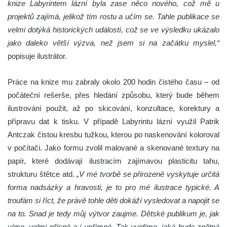
knize Labyrintem lázní byla zase něco nového, což mě u
projektů zajímá, jelikož tím rostu a učím se. Tahle publikace se
velmi dotýká historických událostí, což se ve výsledku ukázalo
jako daleko větší výzva, než jsem si na začátku myslel,“
popisuje ilustrátor.
Práce na knize mu zabraly okolo 200 hodin čistého času – od
počáteční rešerše, přes hledání způsobu, který bude během
ilustrování použit, až po skicování, konzultace, korektury a
přípravu dat k tisku. V případě Labyrintu lázní využil Patrik
Antczak čistou kresbu tužkou, kterou po naskenování koloroval
v počítači. Jako formu zvolil malované a skenované textury na
papír, které dodávají ilustracím zajímavou plasticitu tahu,
strukturu štětce atd.
„V mé tvorbě se přirozeně vyskytuje určitá
forma nadsázky a hravosti, je to pro mé ilustrace typické. A
troufám si říct, že právě tohle děti dokáží vysledovat a napojit se
na to. Snad je tedy můj výtvor zaujme. Dětské publikum je, jak
víme, velmi přísné a i upřímné. Tak uvidíme, jaká bude zpětná