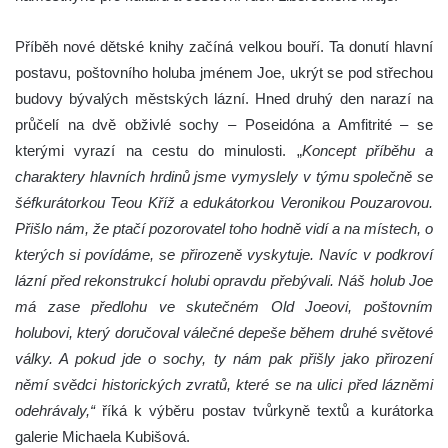
Příběh nové dětské knihy začíná velkou bouří. Ta donutí hlavní
postavu, poštovního holuba jménem Joe, ukrýt se pod střechou
budovy bývalých městských lázní. Hned druhý den narazí na
průčelí na dvě obživlé sochy – Poseidóna a Amfitrité – se
kterými vyrazí na cestu do minulosti. „
Koncept příběhu a
charaktery hlavních hrdinů jsme vymyslely v týmu společně se
šéfkurátorkou Teou Kříž a edukátorkou Veronikou Pouzarovou.
Přišlo nám, že ptačí pozorovatel toho hodně vidí a na místech, o
kterých si povídáme, se přirozeně vyskytuje. Navíc v podkroví
lázní před rekonstrukcí holubi opravdu přebývali. Náš holub Joe
má zase předlohu ve skutečném Old Joeovi, poštovním
holubovi, který doručoval válečné depeše během druhé světové
války. A pokud jde o sochy, ty nám pak přišly jako přirození
němí svědci historických zvratů, které se na ulici před lázněmi
odehrávaly,“
říká k výběru postav tvůrkyně textů a kurátorka
galerie Michaela Kubišová.