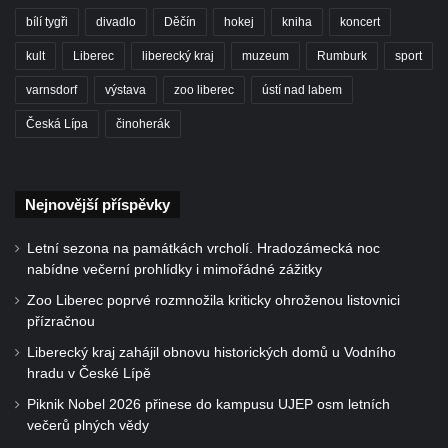
bílí tygři
divadlo
Děčín
hokej
kniha
koncert
kult
Liberec
liberecký kraj
muzeum
Rumburk
sport
varnsdorf
výstava
zoo liberec
ústí nad labem
Česká Lípa
činoherák
Nejnovější příspěvky
Letní sezona na památkách vrcholí. Hradozámecká noc
nabídne večerní prohlídky i mimořádné zážitky
Zoo Liberec poprvé rozmnožila kriticky ohroženou listovnici
přízračnou
Liberecký kraj zahájil obnovu historických domů u Vodního
hradu v České Lípě
Piknik Nobel 2026 přinese do kampusu UJEP osm letních
večerů plných vědy