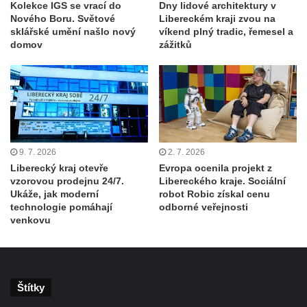
Kolekce IGS se vrací do
Dny lidové architektury v
Nového Boru. Světové
Libereckém kraji zvou na
sklářské umění našlo nový
víkend plný tradic, řemesel a
domov
zážitků
9. 7. 2026
2. 7. 2026
Liberecký kraj otevře
Evropa ocenila projekt z
vzorovou prodejnu 24/7.
Libereckého kraje. Sociální
Ukáže, jak moderní
robot Robic získal cenu
technologie pomáhají
odborné veřejnosti
venkovu
Štítky