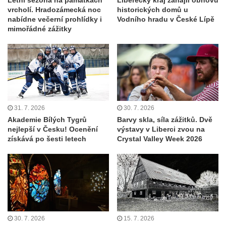
Letní sezona na památkách
Liberecký kraj zahájil obnovu
vrcholí. Hradozámecká noc
historických domů u
nabídne večerní prohlídky i
Vodního hradu v České Lípě
mimořádné zážitky
31. 7. 2026
30. 7. 2026
Akademie Bílých Tygrů
Barvy skla, síla zážitků. Dvě
nejlepší v Česku! Ocenění
výstavy v Liberci zvou na
získává po šesti letech
Crystal Valley Week 2026
30. 7. 2026
15. 7. 2026