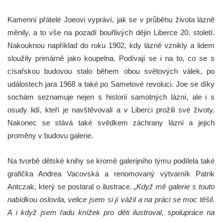
Kamenní přátelé Joeovi vypráví, jak se v průběhu života lázně
měnily, a to vše na pozadí bouřlivých dějin Liberce 20. století.
Nakouknou například do roku 1902, kdy lázně vznikly a lidem
sloužily primárně jako koupelna. Podívají se i na to, co se s
císařskou budovou stalo během obou světových válek, po
událostech jara 1968 a také po Sametové revoluci. Joe se díky
sochám seznamuje nejen s historií samotných lázní, ale i s
osudy lidí, kteří je navštěvovali a v Liberci prožili své životy.
Nakonec se stává také svědkem záchrany lázní a jejich
proměny v budovu galerie.
Na tvorbě dětské knihy se kromě galerijního týmu podílela také
grafička Andrea Vacovská a renomovaný výtvarník Patrik
Antczak, který se postaral o ilustrace.
„Když mě galerie s touto
nabídkou oslovila, velice jsem si jí vážil a na práci se moc těšil.
A i když jsem řadu knížek pro děti ilustroval, spolupráce na