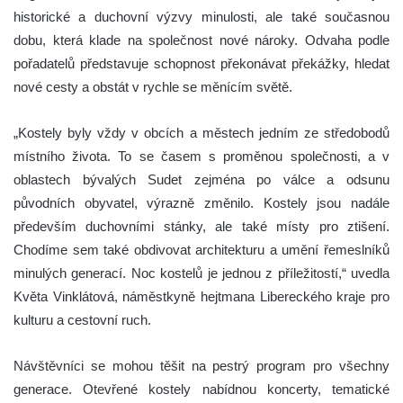
historické a duchovní výzvy minulosti, ale také současnou
dobu, která klade na společnost nové nároky. Odvaha podle
pořadatelů představuje schopnost překonávat překážky, hledat
nové cesty a obstát v rychle se měnícím světě.
„Kostely byly vždy v obcích a městech jedním ze středobodů
místního života. To se časem s proměnou společnosti, a v
oblastech bývalých Sudet zejména po válce a odsunu
původních obyvatel, výrazně změnilo. Kostely jsou nadále
především duchovními stánky, ale také místy pro ztišení.
Chodíme sem také obdivovat architekturu a umění řemeslníků
minulých generací. Noc kostelů je jednou z příležitostí,“ uvedla
Květa Vinklátová, náměstkyně hejtmana Libereckého kraje pro
kulturu a cestovní ruch.
Návštěvníci se mohou těšit na pestrý program pro všechny
generace. Otevřené kostely nabídnou koncerty, tematické