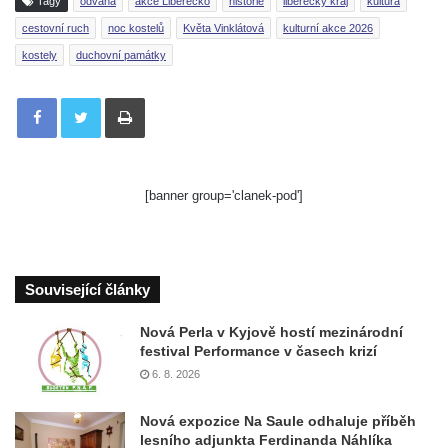
Tagy
odvaha
akce Liberecko
historie
liberecký kraj
kultura
cestovní ruch
noc kostelů
Květa Vinklátová
kulturní akce 2026
kostely
duchovní památky
Tisknout
[banner group='clanek-pod']
Související články
Nová Perla v Kyjově hostí mezinárodní
festival Performance v časech krizí
6. 8. 2026
Nová expozice Na Saule odhaluje příběh
lesního adjunkta Ferdinanda Náhlíka