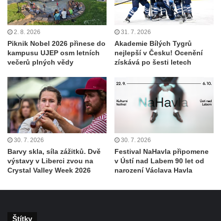
2. 8. 2026
31. 7. 2026
Piknik Nobel 2026 přinese do
Akademie Bílých Tygrů
kampusu UJEP osm letních
nejlepší v Česku! Ocenění
večerů plných vědy
získává po šesti letech
30. 7. 2026
30. 7. 2026
Barvy skla, síla zážitků. Dvě
Festival NaHavla připomene
výstavy v Liberci zvou na
v Ústí nad Labem 90 let od
Crystal Valley Week 2026
narození Václava Havla
Štítky