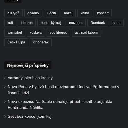
bílí tygři
divadlo
Děčín
hokej
kniha
koncert
kult
Liberec
liberecký kraj
muzeum
Rumburk
sport
varnsdorf
výstava
zoo liberec
ústí nad labem
Česká Lípa
činoherák
Nejnovější příspěvky
Varhany jako hlas krajiny
Nová Perla v Kyjově hostí mezinárodní festival Performance v
časech krizí
Nová expozice Na Saule odhaluje příběh lesního adjunkta
Ferdinanda Náhlíka
Svět bez konce [komiks]