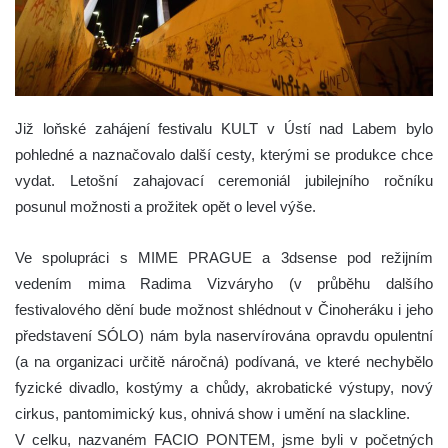
Již loňské zahájení festivalu KULT v Ústí nad Labem bylo
pohledné a naznačovalo další cesty, kterými se produkce chce
vydat. Letošní zahajovací ceremoniál jubilejního ročníku
posunul možnosti a prožitek opět o level výše.
Ve spolupráci s MIME PRAGUE a 3dsense pod režijním
vedením mima Radima Vizváryho (v průběhu dalšího
festivalového dění bude možnost shlédnout v Činoheráku i jeho
představení SÓLO) nám byla naservírována opravdu opulentní
(a na organizaci určitě náročná) podívaná, ve které nechybělo
fyzické divadlo, kostýmy a chůdy, akrobatické výstupy, nový
cirkus, pantomimický kus, ohnivá show i umění na slackline.
V celku, nazvaném FACIO PONTEM, jsme byli v početných