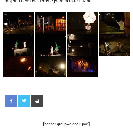
projektu nemluvě. Prostě jsem si to užil. Moc.
Tisknout
[banner group='clanek-pod']