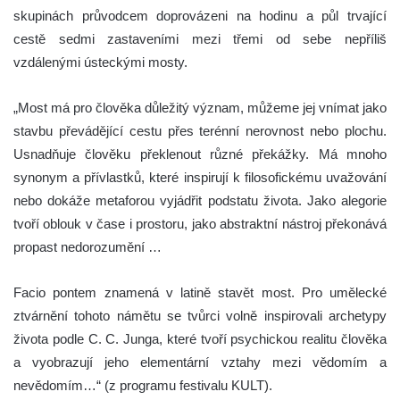
skupinách průvodcem doprovázeni na hodinu a půl trvající
cestě sedmi zastaveními mezi třemi od sebe nepříliš
vzdálenými ústeckými mosty.
„Most má pro člověka důležitý význam, můžeme jej vnímat jako
stavbu převádějící cestu přes terénní nerovnost nebo plochu.
Usnadňuje člověku překlenout různé překážky. Má mnoho
synonym a přívlastků, které inspirují k filosofickému uvažování
nebo dokáže metaforou vyjádřit podstatu života. Jako alegorie
tvoří oblouk v čase i prostoru, jako abstraktní nástroj překonává
propast nedorozumění …
Facio pontem znamená v latině stavět most. Pro umělecké
ztvárnění tohoto námětu se tvůrci volně inspirovali archetypy
života podle C. C. Junga, které tvoří psychickou realitu člověka
a vyobrazují jeho elementární vztahy mezi vědomím a
nevědomím…“ (z programu festivalu KULT).