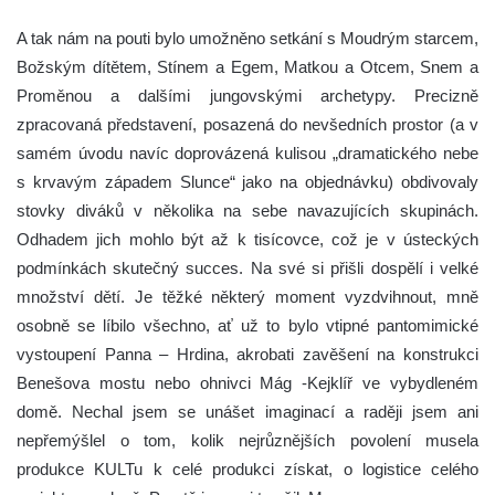
A tak nám na pouti bylo umožněno setkání s Moudrým starcem,
Božským dítětem, Stínem a Egem, Matkou a Otcem, Snem a
Proměnou a dalšími jungovskými archetypy. Precizně
zpracovaná představení, posazená do nevšedních prostor (a v
samém úvodu navíc doprovázená kulisou „dramatického nebe
s krvavým západem Slunce“ jako na objednávku) obdivovaly
stovky diváků v několika na sebe navazujících skupinách.
Odhadem jich mohlo být až k tisícovce, což je v ústeckých
podmínkách skutečný succes. Na své si přišli dospělí i velké
množství dětí. Je těžké některý moment vyzdvihnout, mně
osobně se líbilo všechno, ať už to bylo vtipné pantomimické
vystoupení Panna – Hrdina, akrobati zavěšení na konstrukci
Benešova mostu nebo ohnivci Mág -Kejklíř ve vybydleném
domě. Nechal jsem se unášet imaginací a raději jsem ani
nepřemýšlel o tom, kolik nejrůznějších povolení musela
produkce KULTu k celé produkci získat, o logistice celého