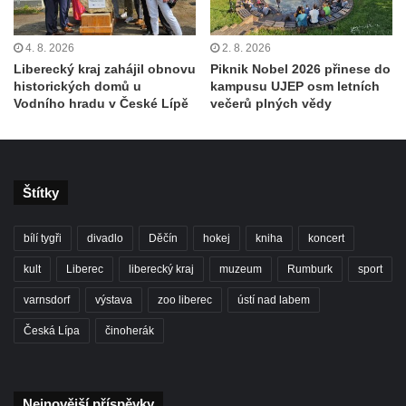
4. 8. 2026
2. 8. 2026
Liberecký kraj zahájil obnovu
Piknik Nobel 2026 přinese do
historických domů u
kampusu UJEP osm letních
Vodního hradu v České Lípě
večerů plných vědy
Štítky
bílí tygři
divadlo
Děčín
hokej
kniha
koncert
kult
Liberec
liberecký kraj
muzeum
Rumburk
sport
varnsdorf
výstava
zoo liberec
ústí nad labem
Česká Lípa
činoherák
Nejnovější příspěvky