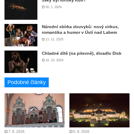
Jaký byl loňský Kult?
30. 1. 2026
Národní sbírka zlozvyků: nový cirkus,
romantika a humor v Ústí nad Labem
11. 11. 2025
Chladné dítě (na pitevně), divadlo Disk
16. 10. 2024
Podobné články
7. 8. 2026
5. 8. 2026