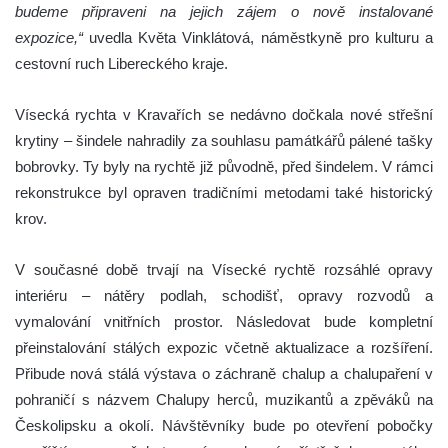
budeme připraveni na jejich zájem o nově instalované
expozice,“
uvedla Květa Vinklátová, náměstkyně pro kulturu a
cestovní ruch Libereckého kraje.
Vísecká rychta v Kravařích se nedávno dočkala nové střešní
krytiny – šindele nahradily za souhlasu památkářů pálené tašky
bobrovky. Ty byly na rychtě již původně, před šindelem. V rámci
rekonstrukce byl opraven tradičními metodami také historický
krov.
V současné době trvají na Vísecké rychtě rozsáhlé opravy
interiéru – nátěry podlah, schodišť, opravy rozvodů a
vymalování vnitřních prostor. Následovat bude kompletní
přeinstalování stálých expozic včetně aktualizace a rozšíření.
Přibude nová stálá výstava o záchraně chalup a chalupaření v
pohraničí s názvem Chalupy herců, muzikantů a zpěváků na
Českolipsku a okolí. Návštěvníky bude po otevření pobočky