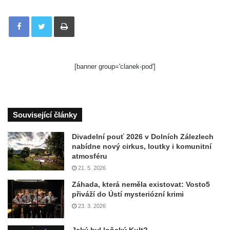
Tisknout
[banner group='clanek-pod']
Související články
Divadelní pouť 2026 v Dolních Zálezlech
nabídne nový cirkus, loutky i komunitní
atmosféru
21. 5. 2026
Záhada, která neměla existovat: Vosto5
přiváží do Ústí mysteriózní krimi
23. 3. 2026