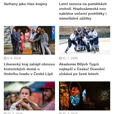
Varhany jako hlas krajiny
Letní sezona na památkách
vrcholí. Hradozámecká noc
nabídne večerní prohlídky i
mimořádné zážitky
4. 8. 2026
31. 7. 2026
Liberecký kraj zahájil obnovu
Akademie Bílých Tygrů
historických domů u
nejlepší v Česku! Ocenění
Vodního hradu v České Lípě
získává po šesti letech
30. 7. 2026
30. 7. 2026