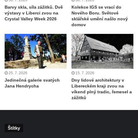
Barvy skla, síla zážitků. Dvě
Kolekce IGS se vrací do
výstavy v Liberci zvou na
Nového Boru. Světové
Crystal Valley Week 2026
sklářské umění našlo nový
domov
25. 7. 2026
15. 7. 2026
Jedinečná galerie svatých
Dny lidové architektury v
Jana Hendrycha
Libereckém kraji zvou na
víkend plný tradic, řemesel a
zážitků
Štítky