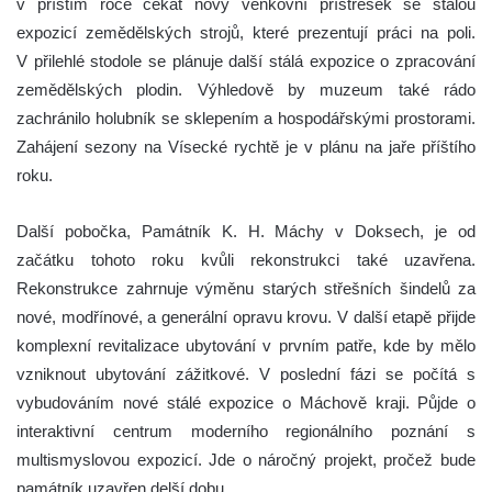
v příštím roce čekat nový venkovní přístřešek se stálou
expozicí zemědělských strojů, které prezentují práci na poli.
V přilehlé stodole se plánuje další stálá expozice o zpracování
zemědělských plodin. Výhledově by muzeum také rádo
zachránilo holubník se sklepením a hospodářskými prostorami.
Zahájení sezony na Vísecké rychtě je v plánu na jaře příštího
roku.
Další pobočka, Památník K. H. Máchy v Doksech, je od
začátku tohoto roku kvůli rekonstrukci také uzavřena.
Rekonstrukce zahrnuje výměnu starých střešních šindelů za
nové, modřínové, a generální opravu krovu. V další etapě přijde
komplexní revitalizace ubytování v prvním patře, kde by mělo
vzniknout ubytování zážitkové. V poslední fázi se počítá s
vybudováním nové stálé expozice o Máchově kraji. Půjde o
interaktivní centrum moderního regionálního poznání s
multismyslovou expozicí. Jde o náročný projekt, pročež bude
památník uzavřen delší dobu.