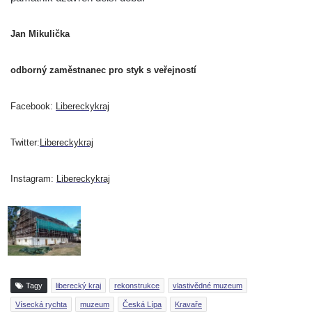
Jan Mikulička
odborný zaměstnanec pro styk s veřejností
Facebook:
Libereckykraj
Twitter:
Libereckykraj
Instagram:
Libereckykraj
Tagy
liberecký kraj
rekonstrukce
vlastivědné muzeum
Vísecká rychta
muzeum
Česká Lípa
Kravaře