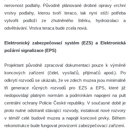
nerovnost podlahy. Původně plánované drobné opravy vrchní
vrstvy podlahy, kterou tvoří teraco, tak nyní stíží potřeba
vytvořit podloží ze zhutněného štěrku, hydroizolaci a
odvětrávání. Vrstva teraca bude zcela nová.
Elektronický zabezpečovací systém (EZS) a Elektronická
požární signalizace (EPS)
Projektant původně zpracoval dokumentaci pouze k výměně
koncových zařízení (čidel, vysílačů, přijímačů apod.). Po
odkrytí rozvodů se ukázalo, že ve zdech muzea jsou minimálně
tři generace různých rozvodů pro EZS a EPS, které již
nedopovídají platným normám a podmínkám napojení na pult
centrální ochrany Policie České republiky. V současné době je
proto nutné odstranit stávající rozvody, instalovat nové rozvory
v téměř celé budově muzea a napojit koncové prvky. Během
rekonstrukce bude fungovat provizorní zabezpečovací zařízení.