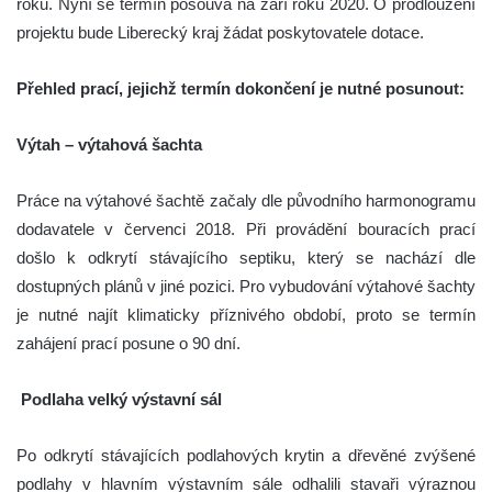
roku. Nyní se termín posouvá na září roku 2020. O prodloužení
projektu bude Liberecký kraj žádat poskytovatele dotace.
Přehled prací, jejichž termín dokončení je nutné posunout:
Výtah – výtahová šachta
Práce na výtahové šachtě začaly dle původního harmonogramu
dodavatele v červenci 2018. Při provádění bouracích prací
došlo k odkrytí stávajícího septiku, který se nachází dle
dostupných plánů v jiné pozici. Pro vybudování výtahové šachty
je nutné najít klimaticky příznivého období, proto se termín
zahájení prací posune o 90 dní.
Podlaha velký výstavní sál
Po odkrytí stávajících podlahových krytin a dřevěné zvýšené
podlahy v hlavním výstavním sále odhalili stavaři výraznou