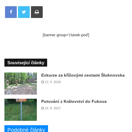
Tisknout
[banner group='clanek-pod']
Související články
Exkurze za křížovými cestami Šluknovska
13. 5. 2018
Putování z Království do Fukova
14. 8. 2017
Podobné články