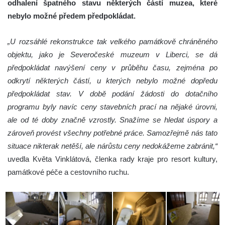
odhalení špatného stavu některých částí muzea, které
nebylo možné předem předpokládat.
„U rozsáhlé rekonstrukce tak velkého památkově chráněného
objektu, jako je Severočeské muzeum v Liberci, se dá
předpokládat navýšení ceny v průběhu času, zejména po
odkrytí některých částí, u kterých nebylo možné dopředu
předpokládat stav. V době podání žádosti do dotačního
programu byly navíc ceny stavebních prací na nějaké úrovni,
ale od té doby značně vzrostly. Snažíme se hledat úspory a
zároveň provést všechny potřebné práce. Samozřejmě nás tato
situace nikterak netěší, ale nárůstu ceny nedokážeme zabránit,“
uvedla Květa Vinklátová, členka rady kraje pro resort kultury,
památkové péče a cestovního ruchu.