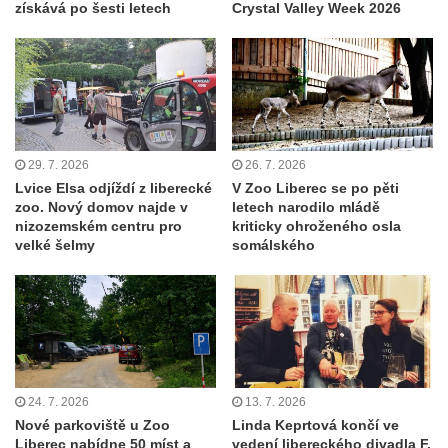
získává po šesti letech
Crystal Valley Week 2026
29. 7. 2026
26. 7. 2026
Lvice Elsa odjíždí z liberecké
V Zoo Liberec se po pěti
zoo. Nový domov najde v
letech narodilo mládě
nizozemském centru pro
kriticky ohroženého osla
velké šelmy
somálského
24. 7. 2026
13. 7. 2026
Nové parkoviště u Zoo
Linda Keprtová končí ve
Liberec nabídne 50 míst a
vedení libereckého divadla F.