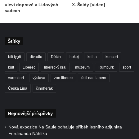
uleví dopravě v Lidových
X. Šaldy [video]
sadech
Štítky
bílí tygři
divadlo
Děčín
hokej
kniha
koncert
kult
Liberec
liberecký kraj
muzeum
Rumburk
sport
varnsdorf
výstava
zoo liberec
ústí nad labem
Česká Lípa
činoherák
Nejnovější příspěvky
Nová expozice Na Saule odhaluje příběh lesního adjunkta
Ferdinanda Náhlíka