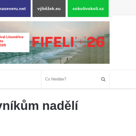
naseveru.net
výběžek.eu
cokolivokoli.cz
vníkům nadělí