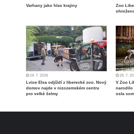
Varhany jako hlas krajiny
Zoo Libe
ohroženo
29. 7. 2026
26. 7. 2
Lvice Elsa odjíždí z liberecké zoo. Nový
V Zoo Li
domov najde v nizozemském centru
narodilo
pro velké šelmy
osla so