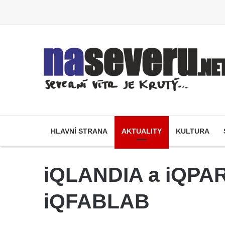
HLAVNÍ STRANA
AKTUALITY
KULTURA
iQLANDIA a iQPARK
iQFABLAB