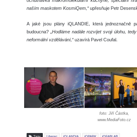
ochutnávka makromolekulární kuchyně, speciální hra 
naším maskotem KosmiQem,“
upřesňuje Petr Desens
A jaké jsou plány iQLANDIE, která jednoznačně pa
budoucna?
„Hodláme nadále rozvíjet svoji úlohu, te
neformální vzdělávání,“
uzavírá Pavel Coufal.
foto: Jiří Částka,
www.MediaFoto.cz
Tagy
Liberec
iQLANDIA
iQPARK
iQFABLAB