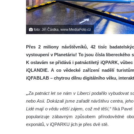
foto: Jiří Částka, www.MediaFoto.cz
Přes 2 miliony návštěvníků, 42 tisíc badatelský
vystoupení v Planetáriu! To jsou čísla libereckého 
K oslavám se přidává i patnáctiletý iQPARK, vůbec
iQLANDIE. A co vědecké zařízení nadělí turist
iQFABLAB – chytrou dílnu digitálního věku, interak
„
Za patnáct let se nám v Liberci podařilo vybudovat 
nebo Asii. Dokázali jsme zařadit návštěvu centra, je
Lidé mají o vědu větší zájem, což mě těší,“
říká Pavel 
popularizuje zábavným způsobem přírodovědné obory
exponátů, v iQPARKU jich je přes dvě stě.