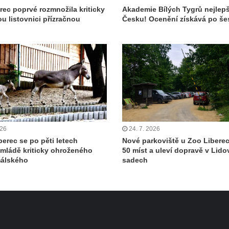
rec poprvé rozmnožila kriticky
Akademie Bílých Tygrů nejlepš
u listovnici přízračnou
Česku! Ocenění získává po šes
026
24. 7. 2026
berec se po pěti letech
Nové parkoviště u Zoo Libere
 mládě kriticky ohroženého
50 míst a uleví dopravě v Lid
málského
sadech