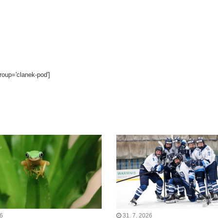
roup='clanek-pod']
26
31. 7. 2026