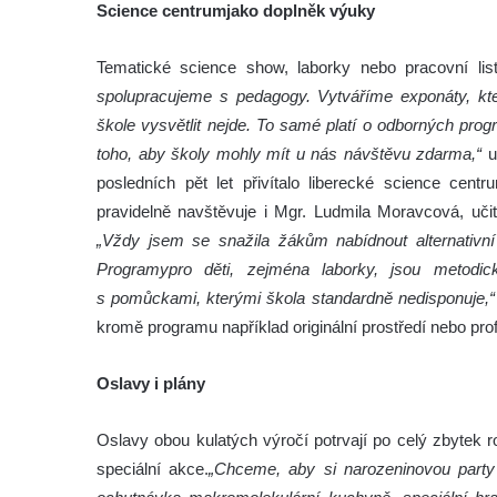
Science centrumjako doplněk výuky
Tematické science show, laborky nebo pracovní l
spolupracujeme s pedagogy. Vytváříme exponáty, kte
škole vysvětlit nejde. To samé platí o odborných prog
toho, aby školy mohly mít u nás návštěvu zdarma,“
u
posledních pět let přivítalo liberecké science cen
pravidelně navštěvuje i Mgr. Ludmila Moravcová, učit
„Vždy jsem se snažila žákům nabídnout alternativn
Programypro děti, zejména laborky, jsou metodic
s pomůckami, kterými škola standardně nedisponuje,“
kromě programu například originální prostředí nebo profe
Oslavy i plány
Oslavy obou kulatých výročí potrvají po celý zbytek 
speciální akce.
„Chceme, aby si narozeninovou party 