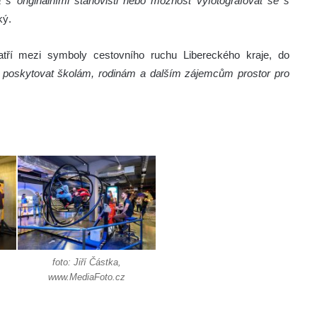
s originálními stanovišti nebo možnost vyfotografovat se s
ký.
tří mezi symboly cestovního ruchu Libereckého kraje, do
dy poskytovat školám, rodinám a dalším zájemcům prostor pro
foto: Jiří Částka,
www.MediaFoto.cz