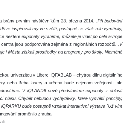
la brány prvním návštěvníkům 28. března 2014.
„Při budování
říve inspirovali my ve světě, postupně se však role vyměnily,
nce některé exponáty vyrábíme, můžete je vidět po celé Evropě
 centra jsou podporována zejména z regionálních rozpočtů.
„V
aje i Města získali prostředky na programy pro školy. Nicméně
ckou univerzitou v Liberci iQFABLAB – chytrou dílnu digitálního
ery nebo třeba lasery a určena bude nejenom veřejnosti, ale
nekončíme. V iQLANDII nově představíme exponáty z oblasti
či hlasu. Chybět nebudou vychytávky, které vysvětlí principy,
 V iQPARKU bude postupně vznikat interaktivní výstava ´Už vím
ungování proměnilo zhruba
li.