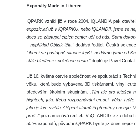
Exponáty Made in Liberec
iQPARK vznikl již v roce 2004, iQLANDIA pak otevře
expozic,ať už v iQPARKU, nebo iQLANDII, jsme se nejd
dnes se zástupci cizích center učí od nás. Sami doko
– například Obtisk těla,“
dodává ředitel. Česká science
Liberci se postupně situace lepší, nedávno jsme od Kr
stále hledáme společnou cestu,“
doplňuje Pavel Coufal.
Už 16. května otevře společnost ve spolupráci s Techni
věku, která bude vybavena 3D tiskárnami, vinyl cutt
především školním skupinám.
„Tím ale pro letošek 
hightech, jako třeba rozpoznávání emocí, věku, tváře 
jako je lom světla, štěpení atomů či přeměny energie.
proč´,“
poznamenává ředitel. V iQLANDII se za dobu f
50 % exponátů, původní iQPARK byste již dnes nepozna