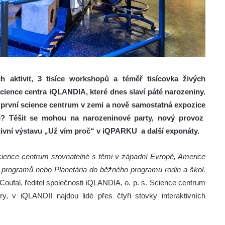
ch aktivit, 3 tisíce workshopů a téměř tisícovka živých
science centra iQLANDIA, které dnes slaví páté narozeniny.
 první science centrum v zemi a nově samostatná expozice
ům? Těšit se mohou na narozeninové party, nový provoz
tivní výstavu „Už vím proč“ v iQPARKU a další exponáty.
science centrum srovnatelné s těmi v západní Evropě, Americe
ho programů nebo Planetária do běžného programu rodin a škol.
Coufal, ředitel společnosti iQLANDIA, o. p. s. Science centrum
, v iQLANDII najdou lidé přes čtyři stovky interaktivních