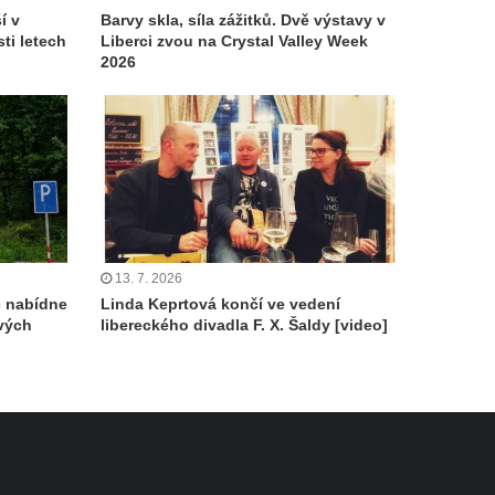
í v
Barvy skla, síla zážitků. Dvě výstavy v
ti letech
Liberci zvou na Crystal Valley Week
2026
13. 7. 2026
c nabídne
Linda Keprtová končí ve vedení
ových
libereckého divadla F. X. Šaldy [video]