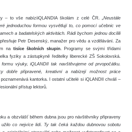
isty – to vše nabízíiQLANDIA školám z celé ČR.
„Neustále
ré jednoduchou formou vysvětlují to, co pomocí učebnic ve
ramech a badatelských aktivitách. Rádi bychom jednou docílili
přesňuje Petr Desenský, manažer pro vědu a vzdělávání. Za
trum na
tisíce školních skupin
. Programy se svými třídami
elka fyziky a zástupkyně ředitelky liberecké ZŠ Sokolovská.
í formu výuky, iQLANDII tak navštěvujeme od prvopočátku.
ky dobře připravené, kreativní a nabízejí možnost práce
poznamenává kantorka. I ostatní učitelé si iQLANDII chválí –
sionální přístup lektorů.
roku a obzvlášť během dubna jsou pro návštěvníky připraveny
užilo co nejvíce lidí. Ty tak čeká každou dubnovou sobotu