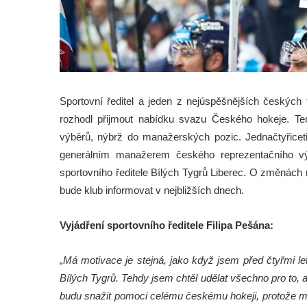
Sportovní ředitel a jeden z nejúspěšnějších českých 
rozhodl přijmout nabídku svazu Českého hokeje. Ten
výběrů, nýbrž do manažerských pozic. Jednačtyřicet
generálním manažerem českého reprezentačního výb
sportovního ředitele Bílých Tygrů Liberec. O změnách
bude klub informovat v nejbližších dnech.
Vyjádření sportovního ředitele Filipa Pešána:
„Má motivace je stejná, jako když jsem před čtyřmi le
Bílých Tygrů. Tehdy jsem chtěl udělat všechno pro to, 
budu snažit pomoci celému českému hokeji, protože mi