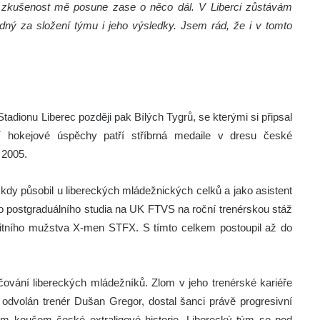
 zkušenost mě posune zase o něco dál. V Liberci zůstávám
ědný za složení týmu i jeho výsledky. Jsem rád, že i v tomto
Stadionu Liberec později pak Bílých Tygrů, se kterými si připsal
jší hokejové úspěchy patří stříbrná medaile v dresu české
 2005.
 kdy působil u libereckých mládežnických celků a jako asistent
ého postgraduálního studia na UK FTVS na roční trenérskou stáž
zitního mužstva X-men STFX. S tímto celkem postoupil až do
ování libereckých mládežníků. Zlom v jeho trenérské kariéře
odvolán trenér Dušan Gregor, dostal šanci právě progresivní
m koučem české extraligové historie. Liberecký tým se pod