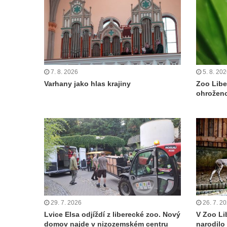
7. 8. 2026
5. 8. 20
Varhany jako hlas krajiny
Zoo Libe
ohroženo
29. 7. 2026
26. 7. 2
Lvice Elsa odjíždí z liberecké zoo. Nový
V Zoo Li
domov najde v nizozemském centru
narodilo