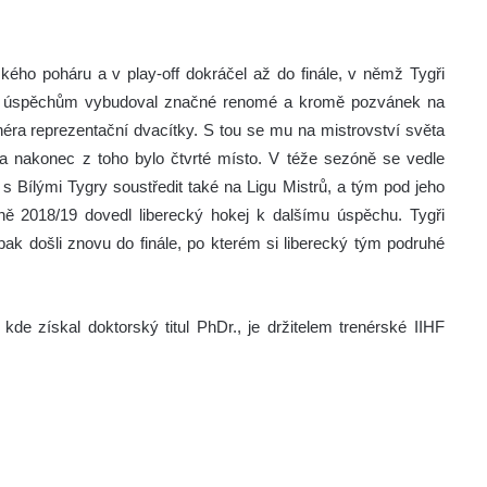
ého poháru a v play-off dokráčel až do finále, v němž Tygři
mto úspěchům vybudoval značné renomé a kromě pozvánek na
néra reprezentační dvacítky. S tou se mu na mistrovství světa
le a nakonec z toho bylo čtvrté místo. V téže sezóně se vedle
 s Bílými Tygry soustředit také na Ligu Mistrů, a tým pod jeho
ě 2018/19 dovedl liberecký hokej k dalšímu úspěchu. Tygři
f pak došli znovu do finále, po kterém si liberecký tým podruhé
kde získal doktorský titul PhDr., je držitelem trenérské IIHF