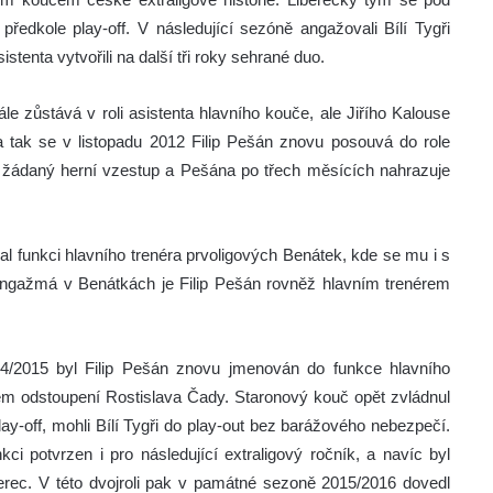
edkole play-off. V následující sezóně angažovali Bílí Tygři
tenta vytvořili na další tři roky sehrané duo.
le zůstává v roli asistenta hlavního kouče, ale Jiřího Kalouse
 tak se v listopadu 2012 Filip Pešán znovu posouvá do role
í žádaný herní vzestup a Pešána po třech měsících nahrazuje
l funkci hlavního trenéra prvoligových Benátek, kde se mu i s
 angažmá v Benátkách je Filip Pešán rovněž hlavním trenérem
14/2015 byl Filip Pešán znovu jmenován do funkce hlavního
ém odstoupení Rostislava Čady. Staronový kouč opět zvládnul
y-off, mohli Bílí Tygři do play-out bez barážového nebezpečí.
i potvrzen i pro následující extraligový ročník, a navíc byl
erec. V této dvojroli pak v památné sezoně 2015/2016 dovedl