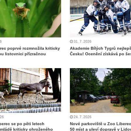
26
31. 7. 2026
rec poprvé rozmnožila kriticky
Akademie Bílých Tygrů nejlepš
u listovnici přízračnou
Česku! Ocenění získává po šes
026
24. 7. 2026
berec se po pěti letech
Nové parkoviště u Zoo Libere
 mládě kriticky ohroženého
50 míst a uleví dopravě v Lid