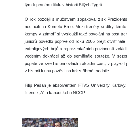
tým k prvnímu titulu v historii Bílých Tygrů.
O rok později s mužstvem zopakoval zisk Prezidentsk
nestačili na Kometu Brno. Mezi trenéry si díky tě
kempy v zámoří si vysloužil také povolání na post tre
juniorů povedlo poprvé od roku 2005 přejít čtvrtfiná
extraligových bojů a reprezentačních povinností zvládl
vedením dokráčel až do semifinále soutěže. V sezon
popáté ve své historii ovládli základní část, v play-of
v historii klubu pověsil na krk stříbrné medaile.
Filip Pešán je absolventem FTVS Univerzity Karlovy, 
licence „A“ a kanadského NCCP.