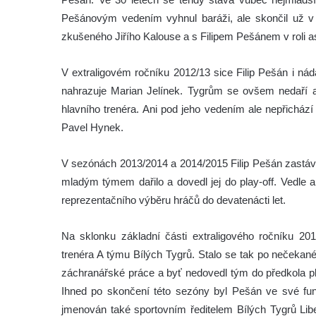
Pešánovým vedením vyhnul baráži, ale skončil už v př
zkušeného Jiřího Kalouse a s Filipem Pešánem v roli asis
V extraligovém ročníku 2012/13 sice Filip Pešán i nádá
nahrazuje Marian Jelínek. Tygrům se ovšem nedaří a
hlavního trenéra. Ani pod jeho vedením ale nepřicház
Pavel Hynek.
V sezónách 2013/2014 a 2014/2015 Filip Pešán zastáva
mladým týmem dařilo a dovedl jej do play-off. Vedle
reprezentačního výběru hráčů do devatenácti let.
Na sklonku základní části extraligového ročníku 20
trenéra A týmu Bílých Tygrů. Stalo se tak po nečekan
záchranářské práce a byť nedovedl tým do předkola pla
Ihned po skončení této sezóny byl Pešán ve své funkc
jmenován také sportovním ředitelem Bílých Tygrů Lib