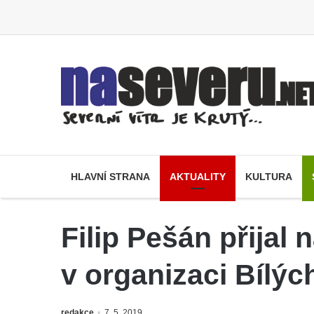
HLAVNÍ STRANA
AKTUALITY
KULTURA
Filip Pešán přijal
v organizaci Bílýc
redakce
7. 5. 2019