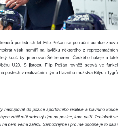
trenérů posledních let Filip Pešán se po roční odmlce znovu
tokrát však nemíří na lavičku některého z reprezentačních
iletý kouč byl jmenován Šéftrenérem Českého hokeje a také
ěru U20. S jistotou Filip Pešán rovněž setrvá ve funkci
 na postech v realizačním týmu hlavního mužstva Bílých Tygrů
ty nastupoval do pozice sportovního ředitele a hlavního kouče
abych vrátil můj srdcový tým na pozice, kam patří. Tentokrát se
 na něm velmi záleží. Samozřejmě i pro mě osobně je to další