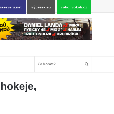
naseveru.net
výběžek.eu
cokolivokoli.cz
 hokeje,