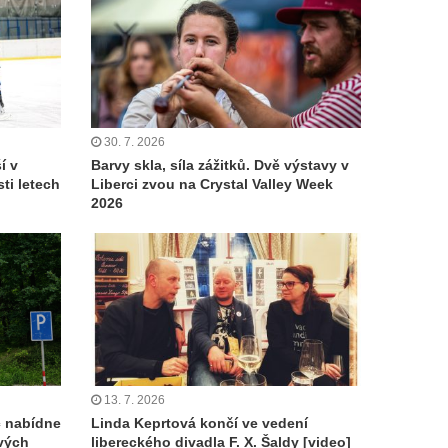
30. 7. 2026
í v
Barvy skla, síla zážitků. Dvě výstavy v
ti letech
Liberci zvou na Crystal Valley Week
2026
13. 7. 2026
c nabídne
Linda Keprtová končí ve vedení
ových
libereckého divadla F. X. Šaldy [video]