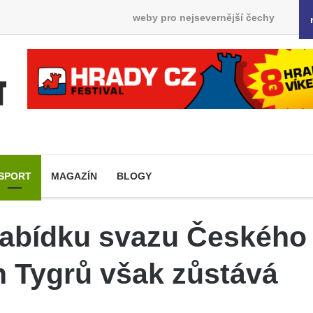
weby pro nejsevernější čechy
SPORT
MAGAZÍN
BLOGY
 nabídku svazu Českého
h Tygrů však zůstává