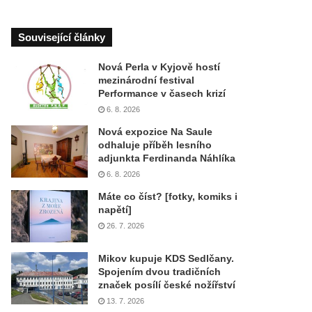
Související články
Nová Perla v Kyjově hostí
mezinárodní festival
Performance v časech krizí
6. 8. 2026
Nová expozice Na Saule
odhaluje příběh lesního
adjunkta Ferdinanda Náhlíka
6. 8. 2026
Máte co číst? [fotky, komiks i
napětí]
26. 7. 2026
Mikov kupuje KDS Sedlčany.
Spojením dvou tradičních
značek posílí české nožířství
13. 7. 2026