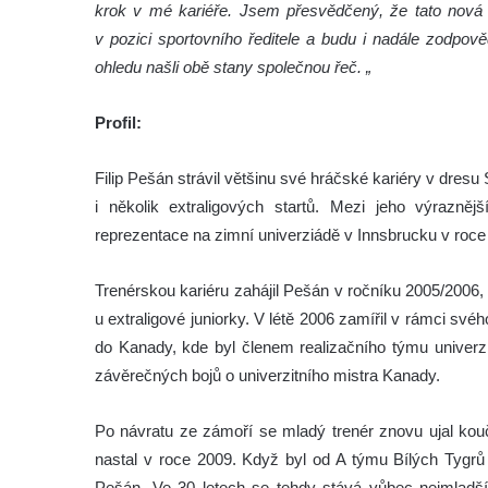
krok v mé kariéře. Jsem přesvědčený, že tato nová
v pozici sportovního ředitele a budu i nadále zodpov
ohledu našli obě stany společnou řeč. „
Profil:
Filip Pešán strávil většinu své hráčské kariéry v dresu 
i několik extraligových startů. Mezi jeho výrazně
reprezentace na zimní univerziádě v Innsbrucku v roce
Trenérskou kariéru zahájil Pešán v ročníku 2005/2006,
u extraligové juniorky. V létě 2006 zamířil v rámci sv
do Kanady, kde byl členem realizačního týmu univer
závěrečných bojů o univerzitního mistra Kanady.
Po návratu ze zámoří se mladý trenér znovu ujal kouč
nastal v roce 2009. Když byl od A týmu Bílých Tygrů 
Pešán. Ve 30 letech se tehdy stává vůbec nejmladší