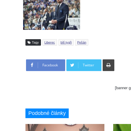
Tagy
Liberec
bílí tygři
Pešán
Tisknout
Facebook
Twitter
[banner g
Podobné články