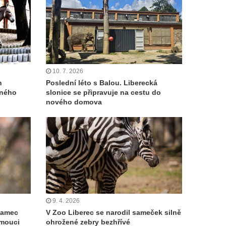
10. 7. 2026
h
Poslední léto s Balou. Liberecká
eného
slonice se připravuje na cestu do
nového domova
9. 4. 2026
 samec
V Zoo Liberec se narodil sameček silně
omouci
ohrožené zebry bezhřívé