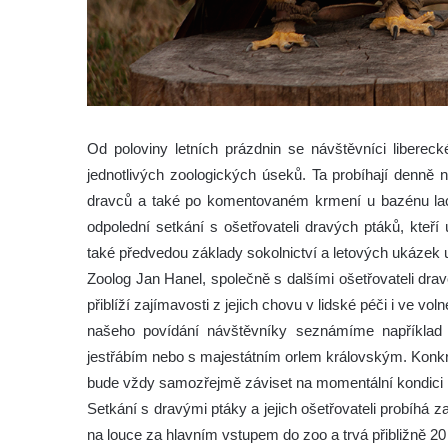
Od poloviny letních prázdnin se návštěvníci libereck
jednotlivých zoologických úseků. Ta probíhají denně 
dravců a také po komentovaném krmení u bazénu la
odpolední setkání s ošetřovateli dravých ptáků, kteř
také předvedou základy sokolnictví a letových ukázek 
Zoolog Jan Hanel, společně s dalšími ošetřovateli dr
přiblíží zajímavosti z jejich chovu v lidské péči i ve vol
našeho povídání návštěvníky seznámíme napříkla
jestřábím nebo s majestátním orlem královským. Konk
bude vždy samozřejmě záviset na momentální kondici na
Setkání s dravými ptáky a jejich ošetřovateli probíhá 
na louce za hlavním vstupem do zoo a trvá přibližně 20