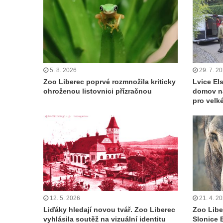
5. 8. 2026
29. 7. 2
Zoo Liberec poprvé rozmnožila kriticky
Lvice Els
ohroženou listovnici přízračnou
domov n
pro velk
12. 5. 2026
21. 4. 2
Liďáky hledají novou tvář. Zoo Liberec
Zoo Libe
vyhlásila soutěž na vizuální identitu
Slonice 