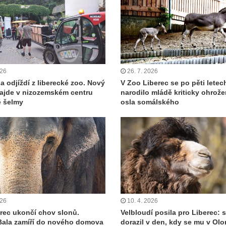
026
26. 7. 2026
a odjíždí z liberecké zoo. Nový
V Zoo Liberec se po pěti letec
ajde v nizozemském centru
narodilo mládě kriticky ohrož
é šelmy
osla somálského
026
10. 4. 2026
rec ukončí chov slonů.
Velbloudí posila pro Liberec:
Bala zamíří do nového domova
dorazil v den, kdy se mu v Ol