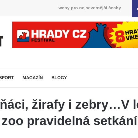
weby pro nejsevernější čechy
SPORT
MAGAZÍN
BLOGY
čňáci, žirafy i zebry…V 
zoo pravidelná setkání 