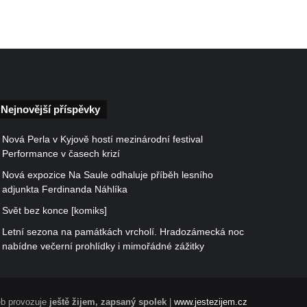
Nejnovější příspěvky
Nová Perla v Kyjově hostí mezinárodní festival
Performance v časech krizí
Nová expozice Na Saule odhaluje příběh lesního
adjunkta Ferdinanda Náhlíka
Svět bez konce [komiks]
Letní sezona na památkách vrcholí. Hradozámecká noc
nabídne večerní prohlídky i mimořádné zážitky
b provozuje
ještě žijem, zapsaný spolek
|
www.jestezijem.cz