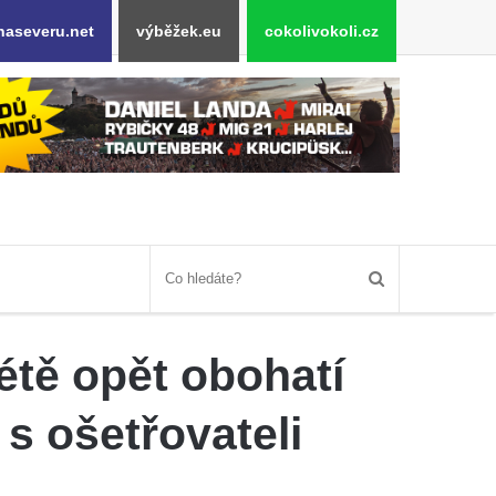
naseveru.net
výběžek.eu
cokolivokoli.cz
létě opět obohatí
s ošetřovateli