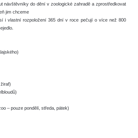
out návštěvníky do dění v zoologické zahradě a zprostředkovat
oveň jim chceme
sí i vlastní rozpoložení 365 dní v roce pečují o více než 800
ejedlo.
lajského)
žiraf)
elbloudů)
oo – pouze pondělí, středa, pátek)