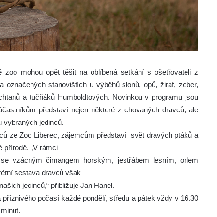
é zoo mohou opět těšit na oblíbená setkání s ošetřovateli z
na označených stanovištích u výběhů slonů, opů, žiraf, zeber,
chtanů a tučňáků Humboldtových. Novinkou v programu jsou
í účastníkům představí nejen některé z chovaných dravců, ale
u vybraných jedinců.
avců ze Zoo Liberec, zájemcům představí svět dravých ptáků a
né přírodě. „V rámci
d se vzácným čimangem horským, jestřábem lesním, orlem
rétní sestava dravců však
šich jedinců,“ přibližuje Jan Hanel.
za příznivého počasí každé pondělí, středu a pátek vždy v 16.30
 minut.