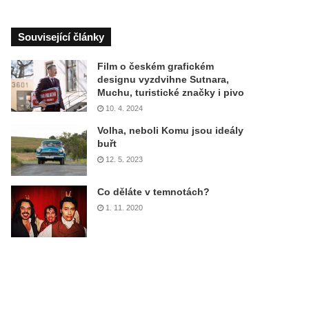
Související články
Film o českém grafickém
designu vyzdvihne Sutnara,
Muchu, turistické značky i pivo
10. 4. 2024
Volha, neboli Komu jsou ideály
buřt
12. 5. 2023
Co děláte v temnotách?
1. 11. 2020