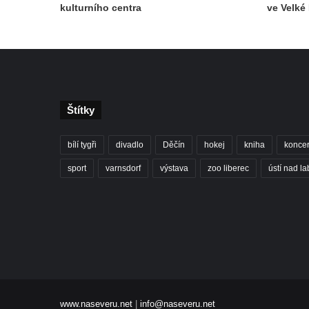
kulturního centra
ve Velké 
Štítky
bílí tygři
divadlo
Děčín
hokej
kniha
koncer
sport
varnsdorf
výstava
zoo liberec
ústí nad l
www.naseveru.net
|
info@naseveru.net