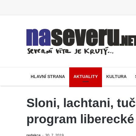
HLAVNÍ STRANA
AKTUALITY
KULTURA
Sloni, lachtani, tu
program liberecké 
redakce
30. 7. 2019