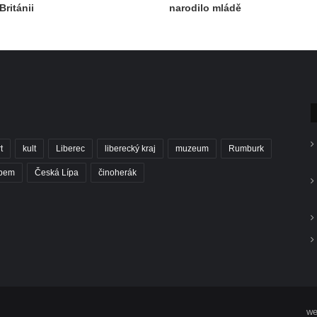
Británii
narodilo mládě
t
kult
Liberec
liberecký kraj
muzeum
Rumburk
abem
Česká Lípa
činoherák
we