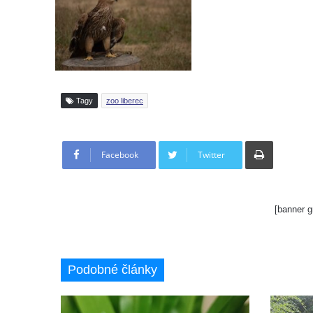
Tagy
zoo liberec
Tisknout
Facebook
Twitter
[banner g
Podobné články