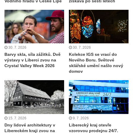
Vodního hradu v České Lípě
získává po šesti letech
30. 7. 2026
30. 7. 2026
Barvy skla, síla zážitků. Dvě
Kolekce IGS se vrací do
výstavy v Liberci zvou na
Nového Boru. Světové
Crystal Valley Week 2026
sklářské umění našlo nový
domov
15. 7. 2026
9. 7. 2026
Dny lidové architektury v
Liberecký kraj otevře
Libereckém kraji zvou na
vzorovou prodejnu 24/7.