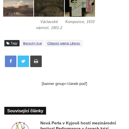
Václavské
Kompozice, 1933
námìstí, 1901-2
Tagy
liberecký kraj
Oblastní galerie Liberec
Tisknout
[banner group='clanek-pod']
Související články
Nová Perla v Kyjově hostí mezinárodní
festival Performance v časech krizí