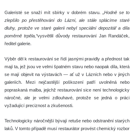
Galeristé se snaží mít sbírky v dobrém stavu.
„Hodně se to
zlepšilo po přestěhování do Lázní, ale stále splácíme staré
dluhy, protože ve staré galerii nebyl speciální depozitář a díla
poměrně trpěla,“
vysvětlil důvody restaurování Jan Randáček,
ředitel galerie.
Výběr děl k restaurování se řídí jasnými pravidly a přednost tak
mají ta, jež jsou ve velmi špatném stavu nebo naopak díla, která
se mají objevit na výstavách — ať už v Lázních nebo v jiných
galeriích. Mezi nejčastější poškození patří uvolněná nebo
popraskaná malba, jejichž restaurování sice není technologicky
náročné, ale je velmi zdlouhavé, protože se jedná o práci
vyžadující preciznost a zkušenosti.
Technologicky náročnější bývají retuše nebo odstranění starých
laků. V tomto případě musí restaurátor provést chemický rozbor