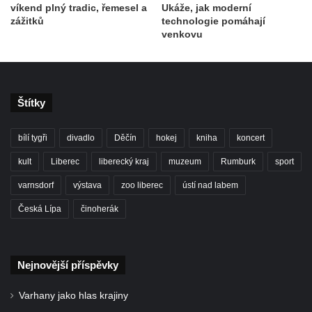
víkend plný tradic, řemesel a
Ukáže, jak moderní
zážitků
technologie pomáhají
venkovu
Štítky
bílí tygři
divadlo
Děčín
hokej
kniha
koncert
kult
Liberec
liberecký kraj
muzeum
Rumburk
sport
varnsdorf
výstava
zoo liberec
ústí nad labem
Česká Lípa
činoherák
Nejnovější příspěvky
Varhany jako hlas krajiny