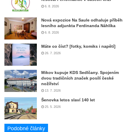
6. 8. 2026
Nová expozice Na Saule odhaluje příběh
lesního adjunkta Ferdinanda Náhlíka
6. 8. 2026
Máte co číst? [fotky, komiks i napětí]
26. 7. 2026
Mikov kupuje KDS Sedlčany. Spojením
dvou tradičních značek posílí české
nožířství
13. 7. 2026
Šenovka letos slaví 140 let
25. 5. 2026
Podobné články