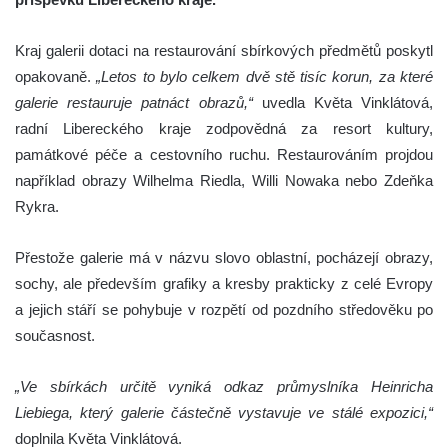
Kraj galerii dotaci na restaurování sbírkových předmětů poskytl
opakovaně.
„Letos to bylo celkem dvě stě tisíc korun, za které
galerie restauruje patnáct obrazů,“
uvedla Květa Vinklátová,
radní Libereckého kraje zodpovědná za resort kultury,
památkové péče a cestovního ruchu. Restaurováním projdou
například obrazy Wilhelma Riedla, Willi Nowaka nebo Zdeňka
Rykra.
Přestože galerie má v názvu slovo oblastní, pocházejí obrazy,
sochy, ale především grafiky a kresby prakticky z celé Evropy
a jejich stáří se pohybuje v rozpětí od pozdního středověku po
současnost.
„Ve sbírkách určitě vyniká odkaz průmyslníka Heinricha
Liebiega, který galerie částečně vystavuje ve stálé expozici,“
doplnila Květa Vinklátová.