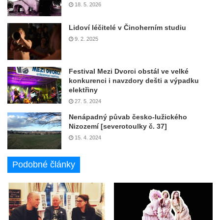
18. 5. 2026
Lidoví léčitelé v Činoherním studiu
9. 2. 2025
Festival Mezi Dvorci obstál ve velké
konkurenci i navzdory dešti a výpadku
elektřiny
27. 5. 2024
Nenápadný půvab česko-lužického
Nizozemí [severotoulky č. 37]
15. 4. 2024
Podobné články