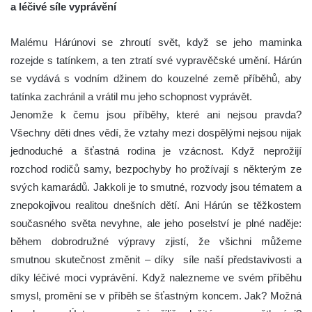
a léčivé síle vyprávění
Malému Hárúnovi se zhroutí svět, když se jeho maminka
rozejde s tatínkem, a ten ztratí své vypravěčské umění. Hárún
se vydává s vodním džinem do kouzelné země příběhů, aby
tatínka zachránil a vrátil mu jeho schopnost vyprávět.
Jenomže k čemu jsou příběhy, které ani nejsou pravda?
Všechny děti dnes vědí, že vztahy mezi dospělými nejsou nijak
jednoduché a šťastná rodina je vzácnost. Když neprožijí
rozchod rodičů samy, bezpochyby ho prožívají s některým ze
svých kamarádů. Jakkoli je to smutné, rozvody jsou tématem a
znepokojivou realitou dnešních dětí. Ani Hárún se těžkostem
současného světa nevyhne, ale jeho poselství je plné naděje:
během dobrodružné výpravy zjistí, že všichni můžeme
smutnou skutečnost změnit – díky síle naší představivosti a
díky léčivé moci vyprávění. Když nalezneme ve svém příběhu
smysl, promění se v příběh se šťastným koncem. Jak? Možná