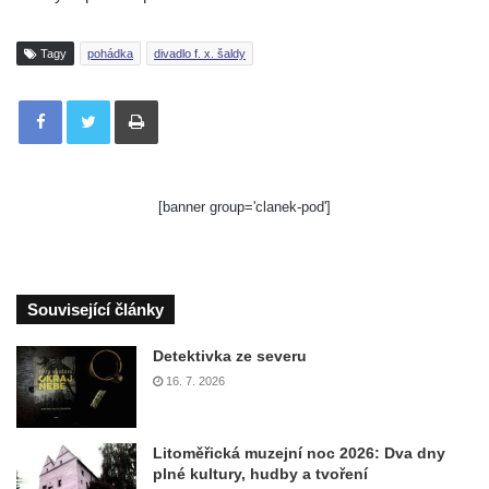
Tagy
pohádka
divadlo f. x. šaldy
Tisknout
[banner group='clanek-pod']
Související články
Detektivka ze severu
16. 7. 2026
Litoměřická muzejní noc 2026: Dva dny
plné kultury, hudby a tvoření