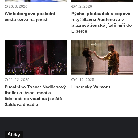
26. 3. 2026
4. 2. 2026
Winterbergova poslední
Pýcha, předsudek a popové
cesta ožívá na jevišti
hity: Slavná Austenová v
bláznivé ženské jízdě míří do
Liberce
11. 12. 2025
6. 12. 2025
Pucciniho Tosca: Nadčasový
Liberecký Valmont
thriller o lásce, moci a
lidskosti se vrací na jeviště
Šaldova divadla
Štítky