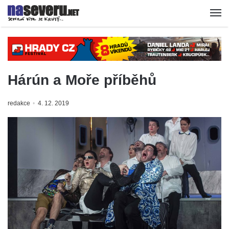
Hárún a Moře příběhů
redakce
4. 12. 2019