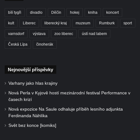
bílí tygři
divadlo
Děčín
hokej
kniha
koncert
kult
Liberec
liberecký kraj
muzeum
Rumburk
sport
varnsdorf
výstava
zoo liberec
ústí nad labem
Česká Lípa
činoherák
Nejnovější příspěvky
Varhany jako hlas krajiny
Nová Perla v Kyjově hostí mezinárodní festival Performance v
časech krizí
Nová expozice Na Saule odhaluje příběh lesního adjunkta
Ferdinanda Náhlíka
Svět bez konce [komiks]