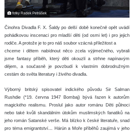
fotky Radek Petrášek
Činohra Divadla F. X. Šaldy po delší době konečně opět uvádí
pohádkovou inscenaci pro mladší děti (od osmi let) i pro jejich
rodiče. A protože je to pro náš soubor vzácná příležitost a
chceme i dětem nabídnout něco zcela výjimečného, vybrali
jsme fantasy příběh, který děti okouzlí a strhne napínavým
dějem, a současně je povzbudí k vlastním dobrodružným
cestám do světa literatury i živého divadla.
Výborný britský spisovatel indického původu Sir Salman
Rushdie (*19. června 1947 Bombaj) bývá řazen k autorům
magického realismu. Proslul jako autor románu Děti půlnoci
nebo také kvůli skandálním útokům muslimských fanatiků na
jeho román Satanské verše. Má blízko k české literatuře, snad
pro téma emigrantství… Hárún a Moře příběhů zaujímá v jeho