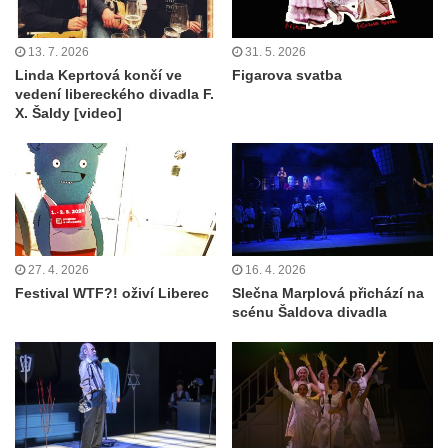
13. 7. 2026
31. 5. 2026
Linda Keprtová končí ve
Figarova svatba
vedení libereckého divadla F.
X. Šaldy [video]
27. 4. 2026
16. 4. 2026
Festival WTF?! oživí Liberec
Slečna Marplová přichází na
scénu Šaldova divadla