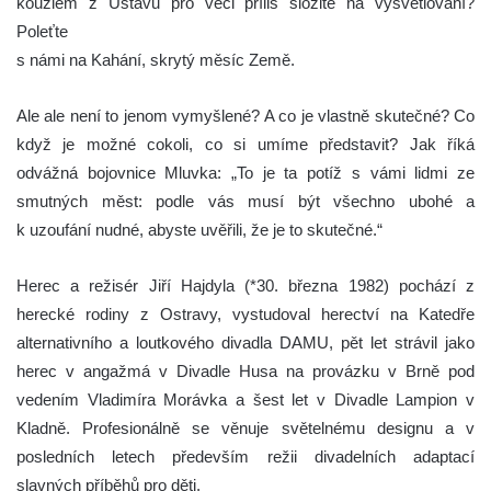
kouzlem z Ústavu pro věci příliš složité na vysvětlování?
Poleťte
s námi na Kahání, skrytý měsíc Země.
Ale ale není to jenom vymyšlené? A co je vlastně skutečné? Co
když je možné cokoli, co si umíme představit? Jak říká
odvážná bojovnice Mluvka: „To je ta potíž s vámi lidmi ze
smutných měst: podle vás musí být všechno ubohé a
k uzoufání nudné, abyste uvěřili, že je to skutečné.“
Herec a režisér Jiří Hajdyla (*30. března 1982) pochází z
herecké rodiny z Ostravy, vystudoval herectví na Katedře
alternativního a loutkového divadla DAMU, pět let strávil jako
herec v angažmá v Divadle Husa na provázku v Brně pod
vedením Vladimíra Morávka a šest let v Divadle Lampion v
Kladně. Profesionálně se věnuje světelnému designu a v
posledních letech především režii divadelních adaptací
slavných příběhů pro děti.