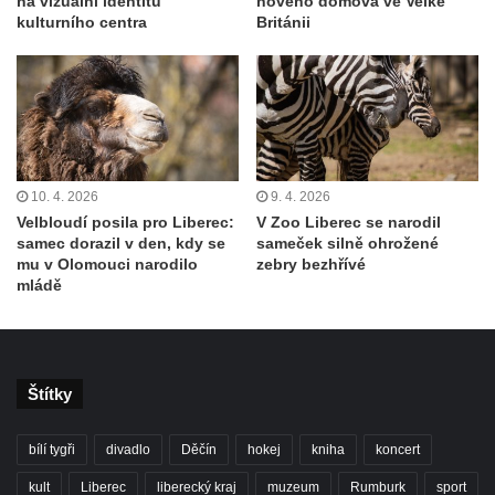
na vizuální identitu
nového domova ve Velké
kulturního centra
Británii
10. 4. 2026
9. 4. 2026
Velbloudí posila pro Liberec:
V Zoo Liberec se narodil
samec dorazil v den, kdy se
sameček silně ohrožené
mu v Olomouci narodilo
zebry bezhřívé
mládě
Štítky
bílí tygři
divadlo
Děčín
hokej
kniha
koncert
kult
Liberec
liberecký kraj
muzeum
Rumburk
sport