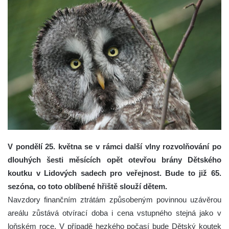
V pondělí 25. května se v rámci další vlny rozvolňování po
dlouhých šesti měsících opět otevřou brány Dětského
koutku v Lidových sadech pro veřejnost. Bude to již 65.
sezóna, co toto oblíbené hřiště slouží dětem.
Navzdory finančním ztrátám způsobeným povinnou uzávěrou
areálu zůstává otvírací doba i cena vstupného stejná jako v
loňském roce. V případě hezkého počasí bude Dětský koutek