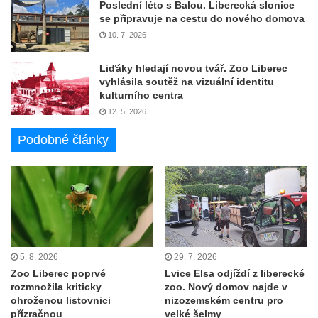
Poslední léto s Balou. Liberecká slonice
se připravuje na cestu do nového domova
10. 7. 2026
Liďáky hledají novou tvář. Zoo Liberec
vyhlásila soutěž na vizuální identitu
kulturního centra
12. 5. 2026
Podobné články
5. 8. 2026
29. 7. 2026
Zoo Liberec poprvé
Lvice Elsa odjíždí z liberecké
rozmnožila kriticky
zoo. Nový domov najde v
ohroženou listovnici
nizozemském centru pro
přízračnou
velké šelmy