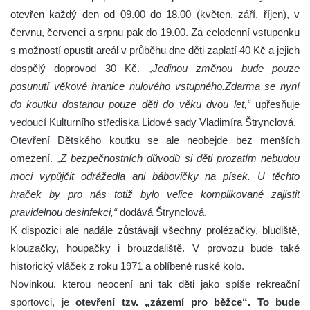
otevřen každý den od 09.00 do 18.00 (květen, září, říjen), v
červnu, červenci a srpnu pak do 19.00. Za celodenní vstupenku
s možností opustit areál v průběhu dne děti zaplatí 40 Kč a jejich
dospělý doprovod 30 Kč.
„Jedinou změnou bude pouze
posunutí věkové hranice nulového vstupného.
Zdarma se nyní
do koutku dostanou pouze děti do věku dvou let,“
upřesňuje
vedoucí Kulturního střediska Lidové sady Vladimíra Štrynclová.
Otevření Dětského koutku se ale neobejde bez menších
omezení.
„Z bezpečnostních důvodů si děti prozatím nebudou
moci vypůjčit odrážedla ani bábovičky na písek. U těchto
hraček by pro nás totiž bylo velice komplikované zajistit
pravidelnou desinfekci,“
dodává Štrynclová.
K dispozici ale nadále zůstávají všechny prolézačky, bludiště,
klouzačky, houpačky i brouzdaliště. V provozu bude také
historický vláček z roku 1971 a oblíbené ruské kolo.
Novinkou, kterou neocení ani tak děti jako spíše rekreační
sportovci, je
otevření tzv. „zázemí pro běžce“. To bude