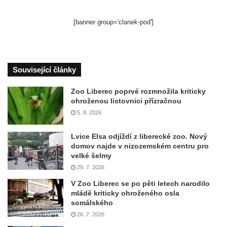
[banner group='clanek-pod']
Související články
Zoo Liberec poprvé rozmnožila kriticky
ohroženou listovnici přízračnou
5. 8. 2026
Lvice Elsa odjíždí z liberecké zoo. Nový
domov najde v nizozemském centru pro
velké šelmy
29. 7. 2026
V Zoo Liberec se po pěti letech narodilo
mládě kriticky ohroženého osla
somálského
26. 7. 2026