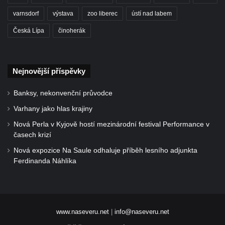
varnsdorf
výstava
zoo liberec
ústí nad labem
Česká Lípa
činoherák
Nejnovější příspěvky
Banksy, nekonvenční průvodce
Varhany jako hlas krajiny
Nová Perla v Kyjově hostí mezinárodní festival Performance v
časech krizí
Nová expozice Na Saule odhaluje příběh lesního adjunkta
Ferdinanda Náhlíka
www.naseveru.net
|
info@naseveru.net