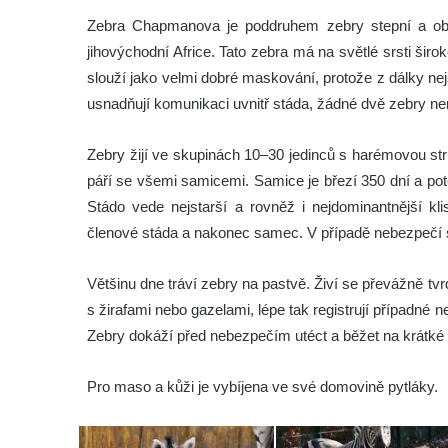
Zebra Chapmanova je poddruhem zebry stepní a o
jihovýchodní Africe. Tato zebra má na světlé srsti ši
slouží jako velmi dobré maskování, protože z dálky nej
usnadňují komunikaci uvnitř stáda, žádné dvě zebry ne
Zebry žijí ve skupinách 10–30 jedinců s harémovou st
páří se všemi samicemi. Samice je březí 350 dní a poté
Stádo vede nejstarší a rovněž i nejdominantnější kli
členové stáda a nakonec samec. V případě nebezpečí 
Většinu dne tráví zebry na pastvě. Živí se převážně tv
s žirafami nebo gazelami, lépe tak registrují případné
Zebry dokáží před nebezpečím utéct a běžet na krátké
Pro maso a kůži je vybíjena ve své domovině pytláky.