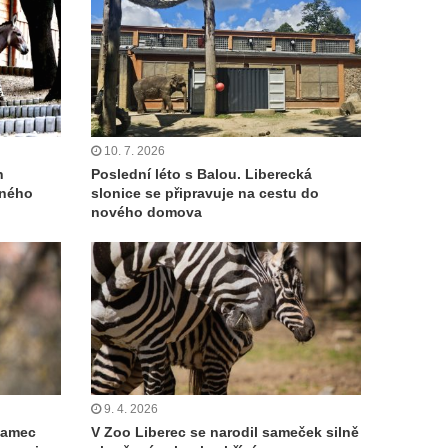
10. 7. 2026
h
Poslední léto s Balou. Liberecká
eného
slonice se připravuje na cestu do
nového domova
9. 4. 2026
 samec
V Zoo Liberec se narodil sameček silně