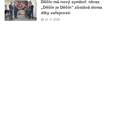
Děčín má nový symbol: obraz
„Děčín je Děčín“ zůstává doma
díky veřejnosti
14. 4. 2026