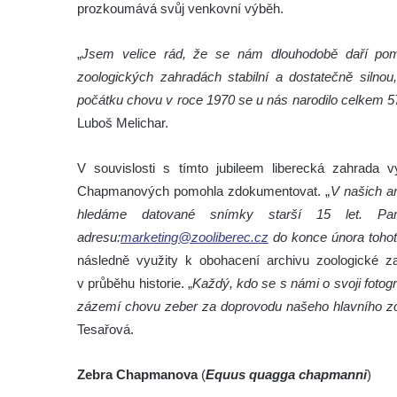
prozkoumává svůj venkovní výběh.
„
Jsem velice rád, že se nám dlouhodobě daří po
zoologických zahradách stabilní a dostatečně silnou,
počátku chovu v roce 1970 se u nás narodilo celkem 57
Luboš Melichar.
V souvislosti s tímto jubileem liberecká zahrada v
Chapmanových pomohla zdokumentovat. „
V našich a
hledáme datované snímky starší 15 let. Pamě
adresu:
marketing@zooliberec.cz
do
konce února tohot
následně využity k obohacení archivu zoologické
v průběhu historie. „
Každý, kdo se s námi o svoji fotog
zázemí chovu zeber za doprovodu našeho hlavního zo
Tesařová.
Zebra Chapmanova
(
Equus quagga chapmanni
)