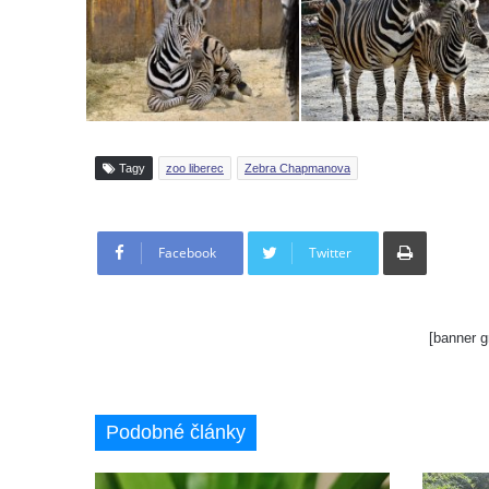
Tagy
zoo liberec
Zebra Chapmanova
Tisknout
Facebook
Twitter
[banner g
Podobné články