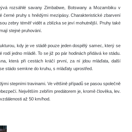
bývá rozsáhlé savany Zimbabwe, Botswany a Mozambiku v
roké černé pruhy s hnědými mezipásy. Charakteristické zbarvení
sou zebry téměř vidět a zblízka se jeví mohutnější. Pruhy také
mají stejné pruhování.
rukturou, kdy je ve stádě pouze jeden dospělý samec, který se
 rodí jedno mládě. To se již po pár hodinách přidává ke stádu.
sna, která při cestách kráčí první, za ní jdou mláďata, další
se stádo semkne do kruhu, s mláďaty uprostřed.
rdými stepními travinami. Ve většině případů se pasou společně
 nebezpečí. Největším zebřím predátorem je, kromě člověka, lev.
 vzdálenosti až 50 km/hod.