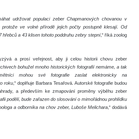
máhat udržovat populaci zeber Chapmanových chovanou v
 protože ve volné přírodě jejich počty postupně klesají. Od
 hřebců a 43 klisen tohoto poddruhu zebry stepní
,“ říká zoolog
yzývá a prosí veřejnost, aby ji celou historii chovu zeber
rchivech bohužel mnoho historických fotografií nemáme, a tak
tníci mohou své fotografie zaslat elektronicky na
o roku
,“ doplňuje Barbara Tesařová. Autorské fotografie budou
 zahrady, a především ke zmapování proměny výběhu zeber
rafii podělí, bude zařazen do slosování o mimořádnou prohlídku
ologa a odborníka na chov zeber, Luboše Melichara
,“ dodává