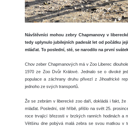
Návštěvníci mohou zebry Chapmanovy v liberecké
tedy uplynulo jubilejních padesát let od počátku jej
mláďat. To poslední, sté, se narodilo na první sváte
Chov zeber Chapmanových má v Zoo Liberec dlouholetou
1970 ze Zoo Dvůr Králové. Jednalo se o divoké jedi
populace a záchrany druhu přivezl z Jihoafrické re
jednoho ze svých transportů.
Že se zebrám v liberecké zoo daří, dokládá i fakt, že
mláďat. Poslední, sté hříbě, přišlo na svět 25. prosi
roce trvající březosti v brzkých ranních hodinách a
Většinu dne pobývá malá zebra se svou matkou v tepl