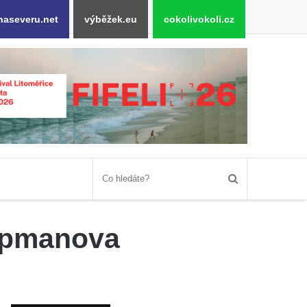
naseveru.net
výběžek.eu
cokolivokoli.cz
hapmanova