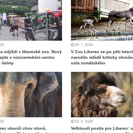
026
26. 7. 2026
a odjíždí z liberecké zoo. Nový
V Zoo Liberec se po pěti letec
ajde v nizozemském centru
narodilo mládě kriticky ohrož
é šelmy
osla somálského
026
10. 4. 2026
rec ukončí chov slonů.
Velbloudí posila pro Liberec: