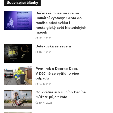
Související články
Děčínské muzeum zve na
unikátní výstavy: Cesta do
raného středověku i
nostalgický svět historických
hraček
22. 7. 2026
Detektivka ze severu
16. 7. 2026
První rok s Door to Door:
V Děčíně se vytřídilo více
odpadu
24. 6. 2026
Od května si v ulicích Děčína
můžete půjčit kolo
30. 4. 2026