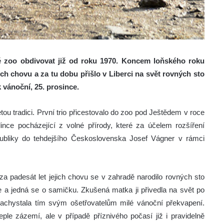
 zoo obdivovat již od roku 1970. Koncem loňského roku
ich chovu a za tu dobu přišlo v Liberci na svět rovných sto
k vánoční, 25. prosince.
 tradici. První trio přicestovalo do zoo pod Ještědem v roce
nce pocházející z volné přírody, které za účelem rozšíření
publiky do tehdejšího Československa Josef Vágner v rámci
 za padesát let jejich chovu se v zahradě narodilo rovných sto
nce a jedná se o samičku. Zkušená matka ji přivedla na svět po
 nachystala tím svým ošetřovatelům milé vánoční překvapení.
e zázemí, ale v případě příznivého počasí již i pravidelně