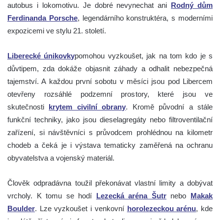
autobus i lokomotivu. Je dobré nevynechat ani
Rodný dům
Ferdinanda Porsche
, legendárního konstruktéra, s moderními
expozicemi ve stylu 21. století.
Liberecké únikovky
pomohou vyzkoušet, jak na tom kdo je s
důvtipem, zda dokáže objasnit záhady a odhalit nebezpečná
tajemství. A každou první sobotu v měsíci jsou pod Libercem
otevřeny rozsáhlé podzemní prostory, které jsou ve
skutečnosti
krytem civilní obrany
. Kromě původní a stále
funkční techniky, jako jsou dieselagregáty nebo filtroventilační
zařízení, si návštěvníci s průvodcem prohlédnou na kilometr
chodeb a čeká je i výstava tematicky zaměřená na ochranu
obyvatelstva a vojenský materiál.
Člověk odpradávna toužil překonávat vlastní limity a dobývat
vrcholy. K tomu se hodí
Lezecká aréna Šutr
nebo
Makak
Boulder
. Lze vyzkoušet i venkovní
horolezeckou arénu
, kde