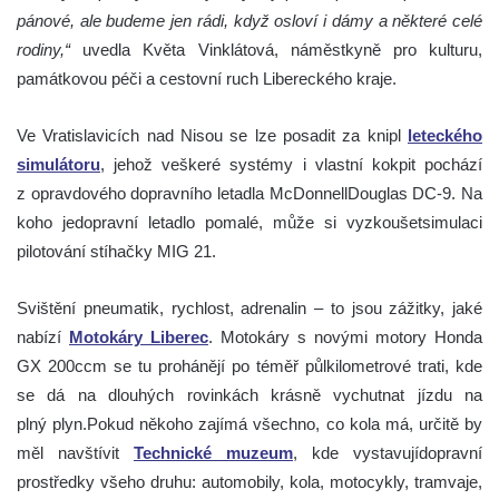
pánové, ale budeme jen rádi, když osloví i dámy a některé celé
rodiny,“
uvedla Květa Vinklátová, náměstkyně pro kulturu,
památkovou péči a cestovní ruch Libereckého kraje.
Ve Vratislavicích nad Nisou se lze posadit za knipl
leteckého
simulátoru
, jehož veškeré systémy i vlastní kokpit pochází
z opravdového dopravního letadla McDonnellDouglas DC-9. Na
koho jedopravní letadlo pomalé, může si vyzkoušetsimulaci
pilotování stíhačky MIG 21.
Svištění pneumatik, rychlost, adrenalin – to jsou zážitky, jaké
nabízí
Motokáry Liberec
. Motokáry s novými motory Honda
GX 200ccm se tu prohánějí po téměř půlkilometrové trati, kde
se dá na dlouhých rovinkách krásně vychutnat jízdu na
plný plyn.Pokud někoho zajímá všechno, co kola má, určitě by
měl navštívit
Technické muzeum
, kde vystavujídopravní
prostředky všeho druhu: automobily, kola, motocykly, tramvaje,