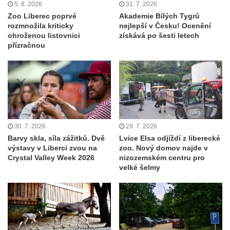
5. 8. 2026
31. 7. 2026
Zoo Liberec poprvé
Akademie Bílých Tygrů
rozmnožila kriticky
nejlepší v Česku! Ocenění
ohroženou listovnici
získává po šesti letech
přízračnou
30. 7. 2026
29. 7. 2026
Barvy skla, síla zážitků. Dvě
Lvice Elsa odjíždí z liberecké
výstavy v Liberci zvou na
zoo. Nový domov najde v
Crystal Valley Week 2026
nizozemském centru pro
velké šelmy