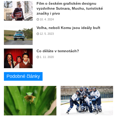
Film o českém grafickém designu
vyzdvihne Sutnara, Muchu, turistické
značky i pivo
10. 4. 2024
Volha, neboli Komu jsou ideály buřt
12. 5. 2023
Co děláte v temnotách?
1. 11. 2020
Podobné články