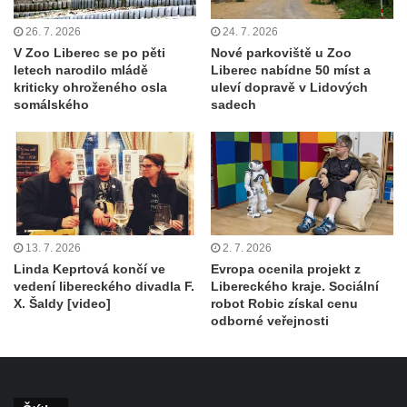
26. 7. 2026
24. 7. 2026
V Zoo Liberec se po pěti
Nové parkoviště u Zoo
letech narodilo mládě
Liberec nabídne 50 míst a
kriticky ohroženého osla
uleví dopravě v Lidových
somálského
sadech
13. 7. 2026
2. 7. 2026
Linda Keprtová končí ve
Evropa ocenila projekt z
vedení libereckého divadla F.
Libereckého kraje. Sociální
X. Šaldy [video]
robot Robic získal cenu
odborné veřejnosti