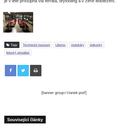
je v létě přístupná via ferrata, drytooling a v zimě ledolezení.
Tagy
Technické muzeum
Liberec
motokáry
únikovky
letecký simulátor
Tisknout
[banner group='clanek-pod']
Související články