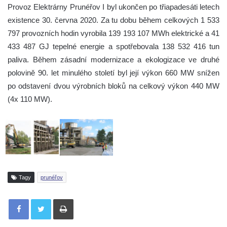
Provoz Elektrárny Prunéřov I byl ukončen po třiapadesáti letech
existence 30. června 2020. Za tu dobu během celkových 1 533
797 provozních hodin vyrobila 139 193 107 MWh elektrické a 41
433 487 GJ tepelné energie a spotřebovala 138 532 416 tun
paliva. Během zásadní modernizace a ekologizace ve druhé
polovině 90. let minulého století byl její výkon 660 MW snížen
po odstavení dvou výrobních bloků na celkový výkon 440 MW
(4x 110 MW).
Tagy
prunéřov
Tisknout