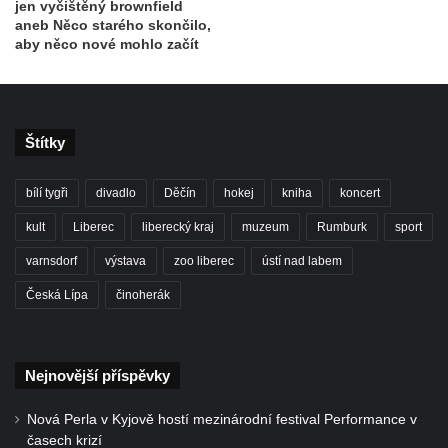
jen vyčištěný brownfield
aneb Něco starého skončilo,
aby něco nové mohlo začít
Štítky
bílí tygři
divadlo
Děčín
hokej
kniha
koncert
kult
Liberec
liberecký kraj
muzeum
Rumburk
sport
varnsdorf
výstava
zoo liberec
ústí nad labem
Česká Lípa
činoherák
Nejnovější příspěvky
Nová Perla v Kyjově hostí mezinárodní festival Performance v
časech krizí