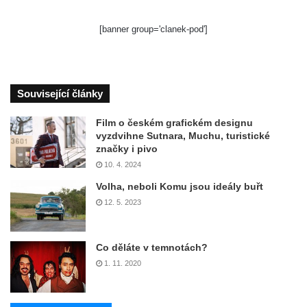
[banner group='clanek-pod']
Související články
Film o českém grafickém designu
vyzdvihne Sutnara, Muchu, turistické
značky i pivo
10. 4. 2024
Volha, neboli Komu jsou ideály buřt
12. 5. 2023
Co děláte v temnotách?
1. 11. 2020