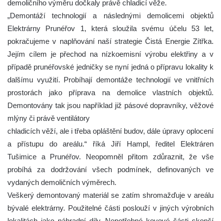
demoličního výměru dočkaly právě chladicí věže.
„Demontáží technologií a následnými demolicemi objektů
Elektrárny Prunéřov 1, která sloužila svému účelu 53 let,
pokračujeme v naplňování naší strategie Čistá Energie Zítřka.
Jejím cílem je přechod na nízkoemisní výrobu elektřiny a v
případě prunéřovské jedničky se nyní jedná o přípravu lokality k
dalšímu využití. Probíhají demontáže technologií ve vnitřních
prostorách jako příprava na demolice vlastních objektů.
Demontovány tak jsou například již pásové dopravníky, věžové
mlýny či právě ventilátory
chladicích věží, ale i třeba opláštění budov, dále úpravy oplocení
a přístupu do areálu.“ říká Jiří Hampl, ředitel Elektráren
Tušimice a Prunéřov. Neopomněl přitom zdůraznit, že vše
probíhá za dodržování všech podmínek, definovaných ve
vydaných demoličních výměrech.
Veškerý demontovaný materiál se zatím shromažďuje v areálu
bývalé elektrárny. Použitelné části poslouží v jiných výrobních
lokalitách jako náhradní díly. Nepotřebné kovové části skončí