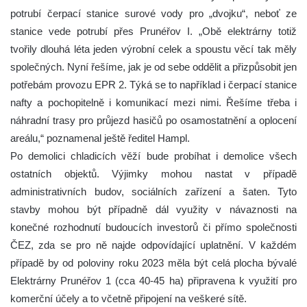
potrubí čerpací stanice surové vody pro „dvojku“, neboť ze
stanice vede potrubí přes Prunéřov I. „Obě elektrárny totiž
tvořily dlouhá léta jeden výrobní celek a spoustu věcí tak měly
společných. Nyní řešíme, jak je od sebe oddělit a přizpůsobit jen
potřebám provozu EPR 2. Týká se to například i čerpací stanice
nafty a pochopitelně i komunikací mezi nimi. Řešíme třeba i
náhradní trasy pro průjezd hasičů po osamostatnění a oplocení
areálu,“ poznamenal ještě ředitel Hampl.
Po demolici chladicích věží bude probíhat i demolice všech
ostatních objektů. Výjimky mohou nastat v případě
administrativních budov, sociálních zařízení a šaten. Tyto
stavby mohou být případně dál využity v návaznosti na
konečné rozhodnutí budoucích investorů či přímo společnosti
ČEZ, zda se pro ně najde odpovídající uplatnění. V každém
případě by od poloviny roku 2023 měla být celá plocha bývalé
Elektrárny Prunéřov 1 (cca 40-45 ha) připravena k využití pro
komerční účely a to včetně připojení na veškeré sítě.