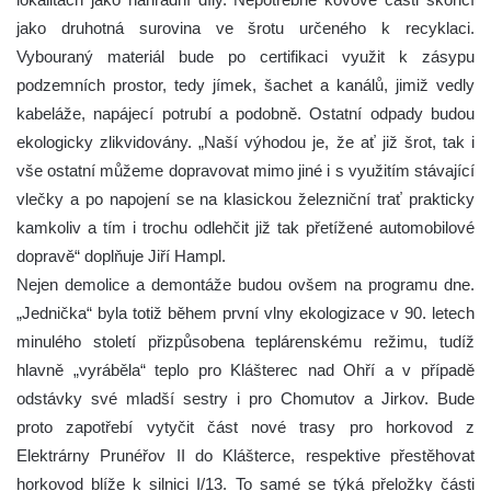
jako druhotná surovina ve šrotu určeného k recyklaci.
Vybouraný materiál bude po certifikaci využit k zásypu
podzemních prostor, tedy jímek, šachet a kanálů, jimiž vedly
kabeláže, napájecí potrubí a podobně. Ostatní odpady budou
ekologicky zlikvidovány. „Naší výhodou je, že ať již šrot, tak i
vše ostatní můžeme dopravovat mimo jiné i s využitím stávající
vlečky a po napojení se na klasickou železniční trať prakticky
kamkoliv a tím i trochu odlehčit již tak přetížené automobilové
dopravě“ doplňuje Jiří Hampl.
Nejen demolice a demontáže budou ovšem na programu dne.
„Jednička“ byla totiž během první vlny ekologizace v 90. letech
minulého století přizpůsobena teplárenskému režimu, tudíž
hlavně „vyráběla“ teplo pro Klášterec nad Ohří a v případě
odstávky své mladší sestry i pro Chomutov a Jirkov. Bude
proto zapotřebí vytyčit část nové trasy pro horkovod z
Elektrárny Prunéřov II do Klášterce, respektive přestěhovat
horkovod blíže k silnici I/13. To samé se týká přeložky části