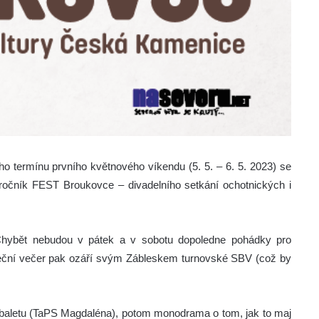
ího termínu prvního květnového víkendu (5. 5. – 6. 5. 2023) se
ročník FEST Broukovce – divadelního setkání ochotnických i
 Chybět nebudou v pátek a v sobotu dopoledne pohádky pro
eční večer pak ozáří svým Zábleskem turnovské SBV (což by
a baletu (TaPS Magdaléna), potom monodrama o tom, jak to maj