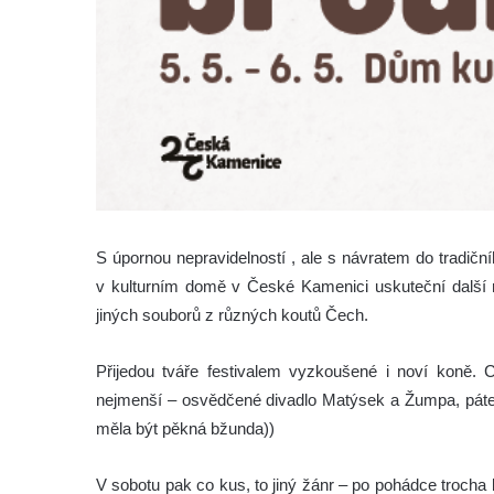
S úpornou nepravidelností , ale s návratem do tradičn
v kulturním domě v České Kamenici uskuteční další 
jiných souborů z různých koutů Čech.
Přijedou tváře festivalem vyzkoušené i noví koně.
nejmenší – osvědčené divadlo Matýsek a Žumpa, pát
měla být pěkná bžunda))
V sobotu pak co kus, to jiný žánr – po pohádce troch