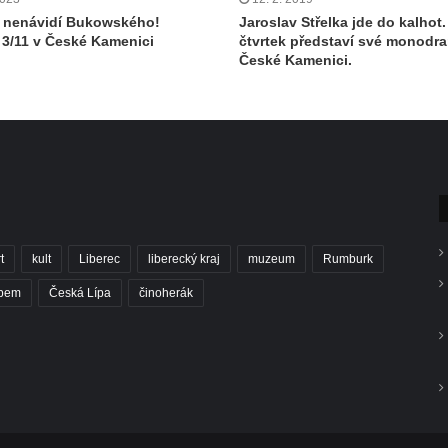
 nenávidí Bukowského!
Jaroslav Střelka jde do kalhot.
 3/11 v České Kamenici
čtvrtek představí své monodr
České Kamenici.
t
kult
Liberec
liberecký kraj
muzeum
Rumburk
abem
Česká Lípa
činoherák