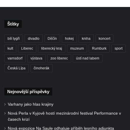
Štítky
bílí tygři
divadlo
Děčín
hokej
kniha
koncert
kult
Liberec
liberecký kraj
muzeum
Rumburk
sport
varnsdorf
výstava
zoo liberec
ústí nad labem
Česká Lípa
činoherák
Nejnovější příspěvky
Varhany jako hlas krajiny
Nová Perla v Kyjově hostí mezinárodní festival Performance v
časech krizí
Nová expozice Na Saule odhaluje příběh lesního adjunkta