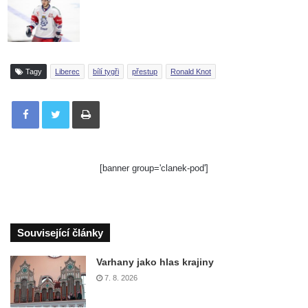
Tagy
Liberec
bílí tygři
přestup
Ronald Knot
Tisknout
[banner group='clanek-pod']
Související články
Varhany jako hlas krajiny
7. 8. 2026