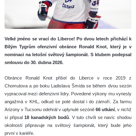
Velké jméno se vrací do Liberce! Po dvou letech přichází k
Bílým Tygrům ofenzivní obránce Ronald Knot, který je v
nominaci na letošní světový šampionát. S klubem podepsal
smlouvu do 30. dubna 2026.
Obránce Ronald Knot přišel do Liberce v roce 2019 z
Chomutova a po boku Ladislava Šmída se během dvou sezón
vypracoval mezi defenzivní lídry. Povedené výkony mu vynesly
angažmá v KHL, odkud se poté dostal i do zámoří. Za farmu
Arizony v Tucsonu odehrál v uplynulé sezóně
66 utkání
, v nichž
si připsal
18 kanadských bodů
. V tuto chvíli se navíc shodou
okolností připravuje na světový šampionát, který bude jeho
první v kariéře.