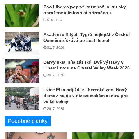
Zoo Liberec poprvé rozmnožila kriticky
ohroženou listovnici přízračnou
5. 8. 2026
Akademie Bílých Tygrů nejlepší v Česku!
Ocenění získává po šesti letech
31. 7. 2026
Barvy skla, síla zážitků. Dvě výstavy v
Liberci zvou na Crystal Valley Week 2026
30. 7. 2026
Lvice Elsa odjíždí z liberecké zoo. Nový
domov najde v nizozemském centru pro
velké šelmy
29. 7. 2026
Podobné články