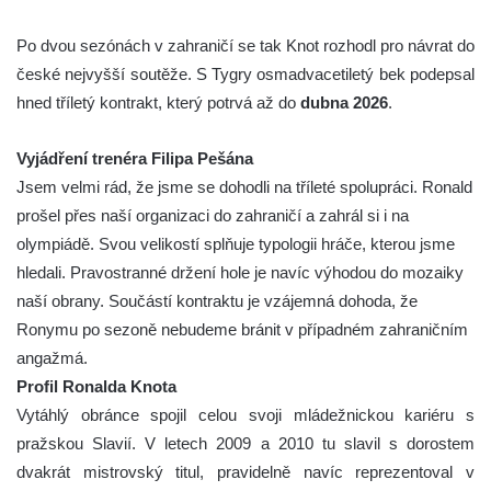
Po dvou sezónách v zahraničí se tak Knot rozhodl pro návrat do
české nejvyšší soutěže. S Tygry osmadvacetiletý bek podepsal
hned tříletý kontrakt, který potrvá až do
dubna 2026
.
Vyjádření trenéra Filipa Pešána
Jsem velmi rád, že jsme se dohodli na tříleté spolupráci. Ronald
prošel přes naší organizaci do zahraničí a zahrál si i na
olympiádě. Svou velikostí splňuje typologii hráče, kterou jsme
hledali. Pravostranné držení hole je navíc výhodou do mozaiky
naší obrany. Součástí kontraktu je vzájemná dohoda, že
Ronymu po sezoně nebudeme bránit v případném zahraničním
angažmá.
Profil Ronalda Knota
Vytáhlý obránce spojil celou svoji mládežnickou kariéru s
pražskou Slavií. V letech 2009 a 2010 tu slavil s dorostem
dvakrát mistrovský titul, pravidelně navíc reprezentoval v