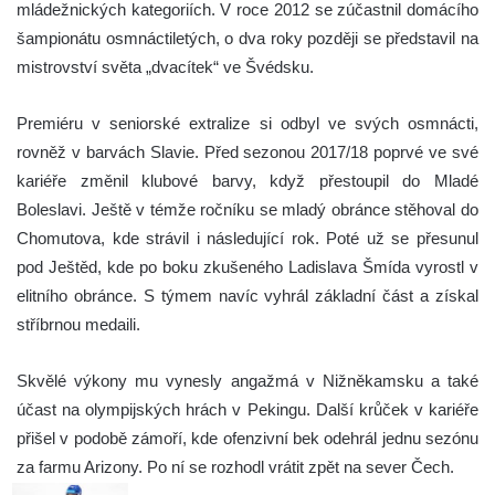
mládežnických kategoriích. V roce 2012 se zúčastnil domácího
šampionátu osmnáctiletých, o dva roky později se představil na
mistrovství světa „dvacítek“ ve Švédsku.
Premiéru v seniorské extralize si odbyl ve svých osmnácti,
rovněž v barvách Slavie. Před sezonou 2017/18 poprvé ve své
kariéře změnil klubové barvy, když přestoupil do Mladé
Boleslavi. Ještě v témže ročníku se mladý obránce stěhoval do
Chomutova, kde strávil i následující rok. Poté už se přesunul
pod Ještěd, kde po boku zkušeného Ladislava Šmída vyrostl v
elitního obránce. S týmem navíc vyhrál základní část a získal
stříbrnou medaili.
Skvělé výkony mu vynesly angažmá v Nižněkamsku a také
účast na olympijských hrách v Pekingu. Další krůček v kariéře
přišel v podobě zámoří, kde ofenzivní bek odehrál jednu sezónu
za farmu Arizony. Po ní se rozhodl vrátit zpět na sever Čech.