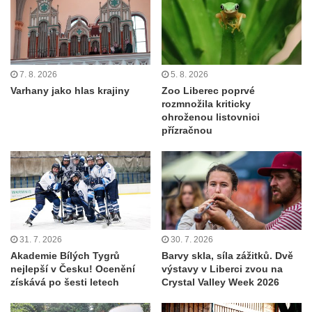
7. 8. 2026
5. 8. 2026
Varhany jako hlas krajiny
Zoo Liberec poprvé
rozmnožila kriticky
ohroženou listovnici
přízračnou
31. 7. 2026
30. 7. 2026
Akademie Bílých Tygrů
Barvy skla, síla zážitků. Dvě
nejlepší v Česku! Ocenění
výstavy v Liberci zvou na
získává po šesti letech
Crystal Valley Week 2026