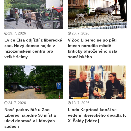
29. 7. 2026
26. 7. 2026
Lvice Elsa odjíždí z liberecké
V Zoo Liberec se po pěti
zoo. Nový domov najde v
letech narodilo mládě
nizozemském centru pro
kriticky ohroženého osla
velké šelmy
somálského
24. 7. 2026
13. 7. 2026
Nové parkoviště u Zoo
Linda Keprtová končí ve
Liberec nabídne 50 míst a
vedení libereckého divadla F.
uleví dopravě v Lidových
X. Šaldy [video]
sadech