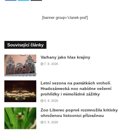
[banner group='clanek-pod']
Související články
Varhany jako hlas krajiny
7. 8. 2026
Letní sezona na památkách vrcholí.
Hradozámecká noc nabídne večerní
prohlídky i mimořádné zážitky
5. 8. 2026
Zoo Liberec poprvé rozmnožila kriticky
ohroženou listovnici přízračnou
5. 8. 2026