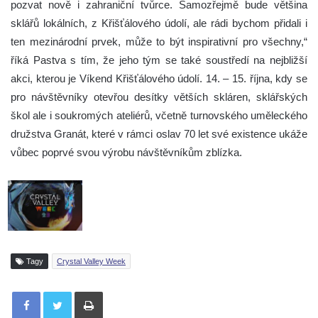
pozvat nově i zahraniční tvůrce. Samozřejmě bude většina
sklářů lokálních, z Křišťálového údolí, ale rádi bychom přidali i
ten mezinárodní prvek, může to být inspirativní pro všechny,“
říká Pastva s tím, že jeho tým se také soustředí na nejbližší
akci, kterou je Víkend Křišťálového údolí. 14. – 15. října, kdy se
pro návštěvníky otevřou desítky větších skláren, sklářských
škol ale i soukromých ateliérů, včetně turnovského uměleckého
družstva Granát, které v rámci oslav 70 let své existence ukáže
vůbec poprvé svou výrobu návštěvníkům zblízka.
Tagy
Crystal Valley Week
Tisknout