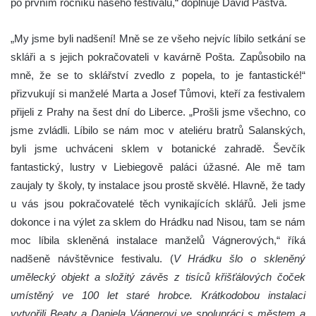
po prvním ročníku našeho festivalu,“ doplňuje David Pastva.
„My jsme byli nadšení! Mně se ze všeho nejvíc líbilo setkání se
skláři a s jejich pokračovateli v kavárně Pošta. Zapůsobilo na
mně, že se to sklářství zvedlo z popela, to je fantastické!“
přizvukují si manželé Marta a Josef Tůmovi, kteří za festivalem
přijeli z Prahy na šest dní do Liberce. „Prošli jsme všechno, co
jsme zvládli. Líbilo se nám moc v ateliéru bratrů Salanských,
byli jsme uchváceni sklem v botanické zahradě. Ševčík
fantastický, lustry v Liebiegově paláci úžasné. Ale mě tam
zaujaly ty školy, ty instalace jsou prostě skvělé. Hlavně, že tady
u vás jsou pokračovatelé těch vynikajících sklářů. Jeli jsme
dokonce i na výlet za sklem do Hrádku
nad Nisou, tam se nám
moc líbila skleněná instalace manželů Vágnerových,“ říká
nadšeně návštěvnice festivalu.
(
V Hrádku šlo o skleněný
umělecký objekt a složitý závěs z tisíců křišťálových čoček
umístěný ve 100 let staré hrobce. Krátkodobou instalaci
vytvořili
Beaty a Daniela Vágnerovi ve spolupráci s městem a