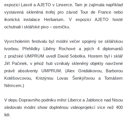
expozici Lasvit a AJETO v Linserce. Tam je zajímala například
vystavená skleněná trofej pro závod Tour de France nebo
ikonická instalace Herbarium. V expozici AJETO hosté
ochutnali i sklářské pivo – osmičku.
Vyvrcholením festivalu byl módní večer spojený se sklářskou
tvorbou.
Přehlídky Liběny Rochové a jejích 4 diplomantů
z pražské UMPRUM uvedl David Sobotka. Hostem byl i sklář
Jiří Pačinek, v jehož huti vznikaly skleněný objekty navržené
právě absolventy UMPRUM. (Alex Gnidiákovou, Barborou
Kotěšovcovou, Kristýnou Lovas Šenkýřovou a Tomášem
Němcem.)
V depu Dopravního podniku měst Liberce a Jablonce nad Nisou
sledovalo módní show doplněnou videoprojekcí více než 400
lidí.