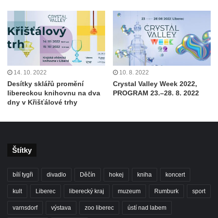
14. 10. 2022
10. 8. 2022
Desítky sklářů promění
Crystal Valley Week 2022,
libereckou knihovnu na dva
PROGRAM 23.–28. 8. 2022
dny v Křišťálové trhy
Štítky
bílí tygři
divadlo
Děčín
hokej
kniha
koncert
kult
Liberec
liberecký kraj
muzeum
Rumburk
sport
varnsdorf
výstava
zoo liberec
ústí nad labem