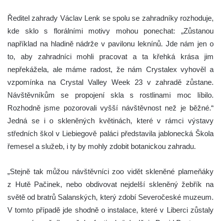
Ředitel zahrady Václav Lenk se spolu se zahradníky rozhoduje,
kde sklo s florálními motivy mohou ponechat: „Zůstanou
například na hladině nádrže v pavilonu leknínů. Jde nám jen o
to, aby zahradníci mohli pracovat a ta křehká krása jim
nepřekážela, ale máme radost, že nám Crystalex vyhověl a
vzpomínka na Crystal Valley Week 23 v zahradě zůstane.
Návštěvníkům se propojení skla s rostlinami moc líbilo.
Rozhodně jsme pozorovali vyšší návštěvnost než je běžné.“
Jedná se i o skleněných květinách, které v rámci výstavy
středních škol v Liebiegově paláci představila jablonecká Škola
řemesel a služeb, i ty by mohly zdobit botanickou zahradu.
„Stejně tak můžou návštěvníci zoo vidět skleněné plameňáky
z Hutě Pačinek, nebo obdivovat nejdelší skleněný žebřík na
světě od bratrů Salanských, který zdobí Severočeské muzeum.
V tomto případě jde shodně o instalace, které v Liberci zůstaly