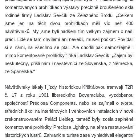
komentovaných prohlídkách výstavy precizně broušeného skla
rodinné firmy Ladislav Ševčík ze Železného Brodu. „Celkem
jsme jen na těch dvou prohlídkách měli víc než 400
návštěvníků. My jsme byli nadšení tím velkým zájmem o naši
práci. Lidé se tam chvílemi ani nevešli, museli počkat. Povídali
si s námi, na všechno se ptali. Ale chodili pak samozřejmě i
mimo komentované prohlídky,“ říká Ladislav Ševčík. „Zájem byl
neskutečný, přišli nám i návštěvníci ze Slovenska, z Německa,
ze Španělska.“
Návštěvníky lákaly i jízdy historickou Křišťálovou tramvají T2R
č. 17 z roku 1961 libereckého Boveraclubu, vyzdobenou
společností Preciosa Components, nebo se zajímali o tvorbu
středních škol na interiérových i venkovních instalacích v nově
zrekonstruovaném Paláci Liebieg, tamtéž byly zcela zaplněné
komentované prohlídky Preciosa Lighting, na téma restaurování
historických lustrů. Zahraniční turisté zase vyhledávali elegantní