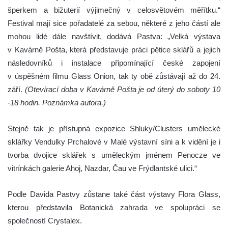
šperkem a bižuterií výjimečný v celosvětovém měřítku.“
Festival mají sice pořadatelé za sebou, některé z jeho částí ale
mohou lidé dále navštívit, dodává Pastva: „Velká výstava
v Kavárně Pošta, která představuje práci pětice sklářů a jejich
následovníků i instalace připomínající české zapojení
v úspěšném filmu Glass Onion, tak ty obě zůstávají až do 24.
září.
(Otevírací doba v Kavárně Pošta je od úterý do soboty 10
-18 hodin. Poznámka autora.)
Stejně tak je přístupná expozice Shluky/Clusters umělecké
sklářky Vendulky Prchalové v Malé výstavní síni a k vidění je i
tvorba dvojice sklářek s uměleckým jménem Penocze ve
vitrínkách galerie Ahoj, Nazdar, Čau ve Frýdlantské ulici.“
Podle Davida Pastvy zůstane také část výstavy Flora Glass,
kterou představila Botanická zahrada ve spolupráci se
společností Crystalex.