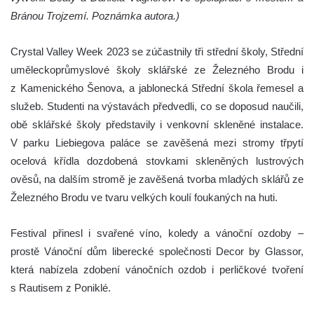
Bránou Trojzemí. Poznámka autora.)
Crystal Valley Week 2023 se zúčastnily tři střední školy, Střední
uměleckoprůmyslové školy sklářské ze Železného Brodu i
z Kamenického Šenova, a jablonecká Střední škola řemesel a
služeb. Studenti na výstavách předvedli, co se doposud naučili,
obě sklářské školy představily i venkovní skleněné instalace.
V parku Liebiegova paláce se zavěšená mezi stromy třpytí
ocelová křídla dozdobená stovkami skleněných lustrových
ověsů, na dalším stromě je zavěšená tvorba mladých sklářů ze
Železného Brodu ve tvaru velkých koulí foukaných na huti.
Festival přinesl i svařené víno, koledy a vánoční ozdoby –
prostě Vánoční dům liberecké společnosti Decor by Glassor,
která nabízela zdobení vánočních ozdob i perličkové tvoření
s Rautisem z Poniklé.