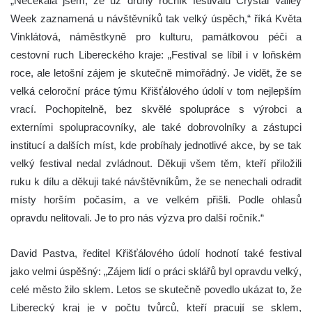
„Nečekala jsem, že už druhý ročník festivalu Crystal Valley
Week zaznamená u návštěvníků tak velký úspěch,“ říká Květa
Vinklátová, náměstkyně pro kulturu, památkovou péči a
cestovní ruch Libereckého kraje: „Festival se líbil i v loňském
roce, ale letošní zájem je skutečně mimořádný. Je vidět, že se
velká celoroční práce týmu Křišťálového údolí v tom nejlepším
vrací. Pochopitelně, bez skvělé spolupráce s výrobci a
externími spolupracovníky, ale také dobrovolníky a zástupci
institucí a dalších míst, kde probíhaly jednotlivé akce, by se tak
velký festival nedal zvládnout. Děkuji všem těm, kteří přiložili
ruku k dílu a děkuji také návštěvníkům, že se nenechali odradit
místy horším počasím, a ve velkém přišli. Podle ohlasů
opravdu nelitovali. Je to pro nás výzva pro další ročník.“
David Pastva, ředitel Křišťálového údolí hodnotí také festival
jako velmi úspěšný: „Zájem lidí o práci sklářů byl opravdu velký,
celé město žilo sklem. Letos se skutečně povedlo ukázat to, že
Liberecký kraj je v počtu tvůrců, kteří pracují se sklem,