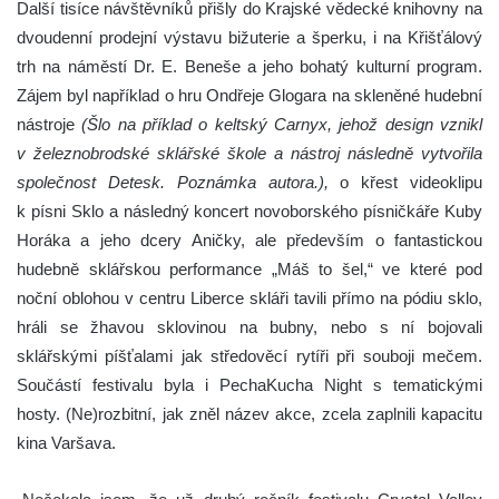
Další tisíce návštěvníků přišly do Krajské vědecké knihovny na
dvoudenní prodejní výstavu bižuterie a šperku, i na Křišťálový
trh na náměstí Dr. E. Beneše a jeho bohatý kulturní program.
Zájem byl například o hru Ondřeje Glogara na skleněné hudební
nástroje
(Šlo na příklad o keltský Carnyx, jehož design vznikl
v železnobrodské sklářské škole a nástroj následně vytvořila
společnost Detesk. Poznámka autora.),
o křest videoklipu
k písni Sklo a následný koncert novoborského písničkáře Kuby
Horáka a jeho dcery Aničky, ale především o fantastickou
hudebně sklářskou performance „Máš to šel,“ ve které pod
noční oblohou v centru Liberce skláři tavili přímo na pódiu sklo,
hráli se žhavou sklovinou na bubny, nebo s ní bojovali
sklářskými píšťalami jak středověcí rytíři při souboji mečem.
Součástí festivalu byla i PechaKucha Night s tematickými
hosty. (Ne)rozbitní, jak zněl název akce, zcela zaplnili kapacitu
kina Varšava.