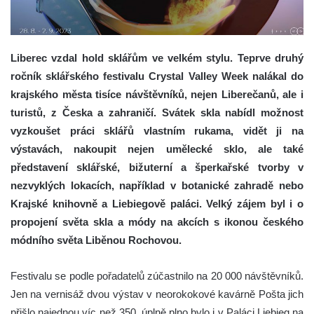
Liberec vzdal hold sklářům ve velkém stylu. Teprve druhý
ročník sklářského festivalu Crystal Valley Week nalákal do
krajského města tisíce návštěvníků, nejen Liberečanů, ale i
turistů, z Česka a zahraničí. Svátek skla nabídl možnost
vyzkoušet práci sklářů vlastním rukama, vidět ji na
výstavách, nakoupit nejen umělecké sklo, ale také
představení sklářské, bižuterní a šperkařské tvorby v
nezvyklých lokacích, například v botanické zahradě nebo
Krajské knihovně a Liebiegově paláci. Velký zájem byl i o
propojení světa skla a módy na akcích s ikonou českého
módního světa Liběnou Rochovou.
Festivalu se podle pořadatelů zúčastnilo na 20 000 návštěvníků.
Jen na vernisáž dvou výstav v neorokokové kavárně Pošta jich
přišlo najednou víc než 350, úplně plno bylo i v Paláci Liebieg na