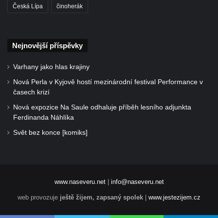
Česká Lípa
činoherák
Nejnovější příspěvky
Varhany jako hlas krajiny
Nová Perla v Kyjově hostí mezinárodní festival Performance v
časech krizí
Nová expozice Na Saule odhaluje příběh lesního adjunkta
Ferdinanda Náhlíka
Svět bez konce [komiks]
www.naseveru.net
|
info@naseveru.net
web provozuje
ještě žijem, zapsaný spolek
|
www.jestezijem.cz