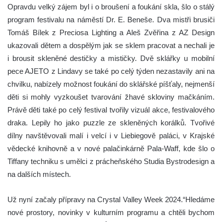
Opravdu velký zájem byl i o broušení a foukání skla, šlo o stálý
program festivalu na náměstí Dr. E. Beneše. Dva mistři brusiči
Tomáš Bílek z Preciosa Lighting a Aleš Zvěřina z AZ Design
ukazovali dětem a dospělým jak se sklem pracovat a nechali je
i brousit skleněné destičky a mističky. Dvě sklářky u mobilní
pece AJETO z Lindavy se také po celý týden nezastavily ani na
chvilku, nabízely možnost foukání do sklářské píšťaly, nejmenší
děti si mohly vyzkoušet tvarování žhavé skloviny mačkáním.
Právě děti také po celý festival tvořily vizuál akce, festivalového
draka. Lepily ho jako puzzle ze skleněných korálků. Tvořivé
dílny navštěvovali malí i velcí i v Liebiegově paláci, v Krajské
vědecké knihovně a v nové palačinkárně Pala-Waff, kde šlo o
Tiffany techniku s umělci z prácheňského Studia Bystrodesign a
na dalších místech.
Už nyní začaly přípravy na Crystal Valley Week 2024
.“Hledáme
nové prostory, novinky v kulturním programu a chtěli bychom