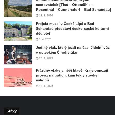
cestovatelek [Tisá – Ottomühle –
Rosenthal – Cunnersdorf – Bad Schandau]
11. 1. 2026
Projekt muzeí v České Lípě a Bad
Schandau představí česko-saské kulturní
dědictví
1. 4. 2025
Jediný vlak, který jezdí na čas. Jídelní vůz
v ústeckém Činoheráku
25. 4. 2023
Prázdný vlaky v něčí hlavě. Kraje omezují
provoz na tratích, kam tekly stovky
milionů
19. 4. 2023
Štítky