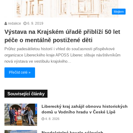
Mejlem
redakce
6. 9. 2019
Výstava na Krajském úřadě přiblíží 50 let
péče o mentálně postižené děti
Průřez padesátiletou historií i vhled do současnosti příspěvkové
organizace Libereckého kraje APOSS Liberec slibuje návštěvníkům
nová výstava ve vestibulu krajského…
Přečíst celé »
Související články
Liberecký kraj zahájil obnovu historických
domů u Vodního hradu v České Lípě
4. 8. 2026
Neodolatelné kouzlo sólových