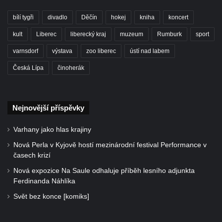
bílí tygři
divadlo
Děčín
hokej
kniha
koncert
kult
Liberec
liberecký kraj
muzeum
Rumburk
sport
varnsdorf
výstava
zoo liberec
ústí nad labem
Česká Lípa
činoherák
Nejnovější příspěvky
Varhany jako hlas krajiny
Nová Perla v Kyjově hostí mezinárodní festival Performance v
časech krizí
Nová expozice Na Saule odhaluje příběh lesního adjunkta
Ferdinanda Náhlíka
Svět bez konce [komiks]