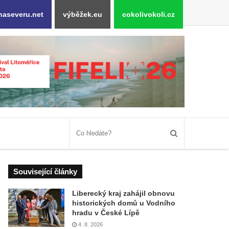
naseveru.net
výběžek.eu
cokolivokoli.cz
Související články
Liberecký kraj zahájil obnovu
historických domů u Vodního
hradu v České Lípě
4. 8. 2026