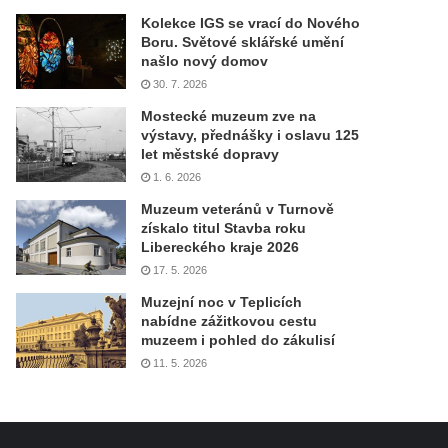
Kolekce IGS se vrací do Nového
Boru. Světové sklářské umění
našlo nový domov
30. 7. 2026
Mostecké muzeum zve na
výstavy, přednášky i oslavu 125
let městské dopravy
1. 6. 2026
Muzeum veteránů v Turnově
získalo titul Stavba roku
Libereckého kraje 2026
17. 5. 2026
Muzejní noc v Teplicích
nabídne zážitkovou cestu
muzeem i pohled do zákulisí
11. 5. 2026