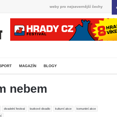
weby pro nejsevernější čechy
SPORT
MAGAZÍN
BLOGY
ým nebem
divadelní festival
loutkové divadlo
kulturní akce
komunitní akce
ní