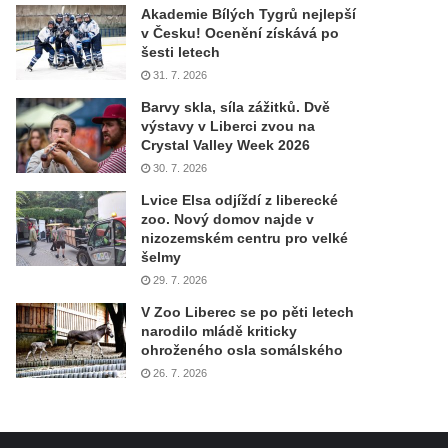
Akademie Bílých Tygrů nejlepší
v Česku! Ocenění získává po
šesti letech
31. 7. 2026
Barvy skla, síla zážitků. Dvě
výstavy v Liberci zvou na
Crystal Valley Week 2026
30. 7. 2026
Lvice Elsa odjíždí z liberecké
zoo. Nový domov najde v
nizozemském centru pro velké
šelmy
29. 7. 2026
V Zoo Liberec se po pěti letech
narodilo mládě kriticky
ohroženého osla somálského
26. 7. 2026