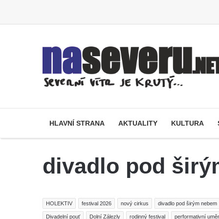
HLAVNÍ STRANA
AKTUALITY
KULTURA
divadlo pod šir
HOLEKTIV
festival 2026
nový cirkus
divadlo pod širým nebem
Divadelní pouť
Dolní Zálezly
rodinný festival
performativní umě