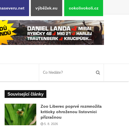
naseveru.net
výběžek.eu
cokolivokoli.cz
Související články
Zoo Liberec poprvé rozmnožila
kriticky ohroženou listovnici
přízračnou
5. 8. 2026