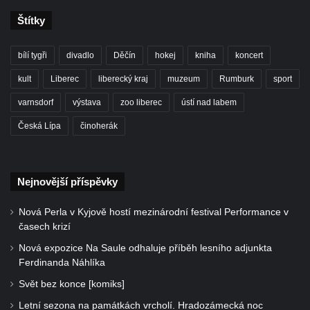
Štítky
bílí tygři
divadlo
Děčín
hokej
kniha
koncert
kult
Liberec
liberecký kraj
muzeum
Rumburk
sport
varnsdorf
výstava
zoo liberec
ústí nad labem
Česká Lípa
činoherák
Nejnovější příspěvky
Nová Perla v Kyjově hostí mezinárodní festival Performance v
časech krizí
Nová expozice Na Saule odhaluje příběh lesního adjunkta
Ferdinanda Náhlíka
Svět bez konce [komiks]
Letní sezona na památkách vrcholí. Hradozámecká noc