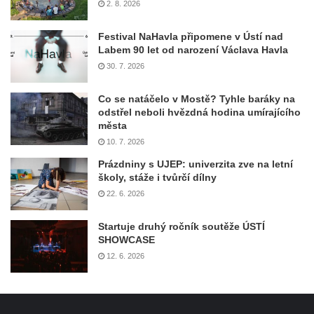
2. 8. 2026
Festival NaHavla připomene v Ústí nad
Labem 90 let od narození Václava Havla
30. 7. 2026
Co se natáčelo v Mostě? Tyhle baráky na
odstřel neboli hvězdná hodina umírajícího
města
10. 7. 2026
Prázdniny s UJEP: univerzita zve na letní
školy, stáže i tvůrčí dílny
22. 6. 2026
Startuje druhý ročník soutěže ÚSTÍ
SHOWCASE
12. 6. 2026