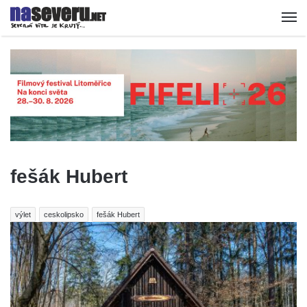
fešák Hubert
výlet
ceskolipsko
fešák Hubert